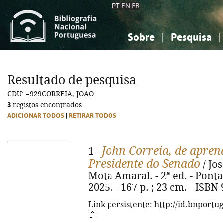
PT
EN
FR
Sobre
Pesquisa
Sobre a Bibliografia Nacional
Simples
Conhecimento, Informação...
Conhecimento, Informação...
Combinada
A
Resultado de pesquisa
Ciências sociais...
Ciências sociais...
CDU: =929CORREIA, JOAO
Arte, desporto...
Arte, desporto...
3
registos encontrados
ADICIONAR TODOS
|
RETIRAR TODOS
John Correia, de apren
1 -
Presidente do Senado
/ Jo
Mota Amaral. - 2ª ed. - Pont
2025. - 167 p. ; 23 cm. - ISBN
Link persistente: http://id.bnportu