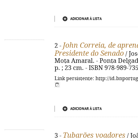
ADICIONAR À LISTA
John Correia, de apren
2 -
Presidente do Senado
/ Jo
Mota Amaral. - Ponta Delgada
p. ; 23 cm. - ISBN 978-989-73
Link persistente: http://id.bnportu
ADICIONAR À LISTA
Tubarões voadores
3 -
/ Jo