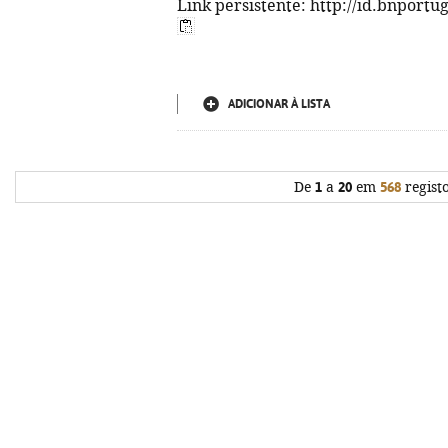
Link persistente: http://id.bnportu
ADICIONAR À LISTA
De
1
a
20
em
568
regist