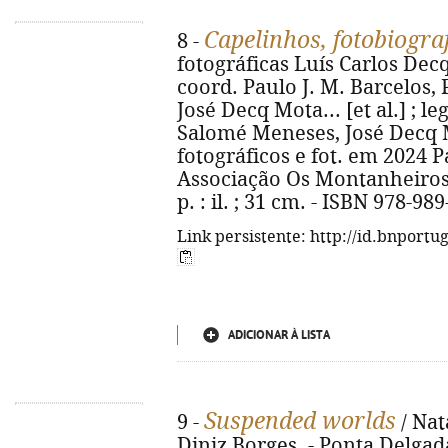
Capelinhos, fotobiogra
8 -
fotográficas Luís Carlos Dec
coord. Paulo J. M. Barcelos, 
José Decq Mota... [et al.] ; l
Salomé Meneses, José Decq Mo
fotográficos e fot. em 2024 Pa
Associação Os Montanheiros :
p. : il. ; 31 cm. - ISBN 978-98
Link persistente: http://id.bnportu
ADICIONAR À LISTA
Suspended worlds
9 -
/ Natá
Diniz Borges. - Ponta Delgada