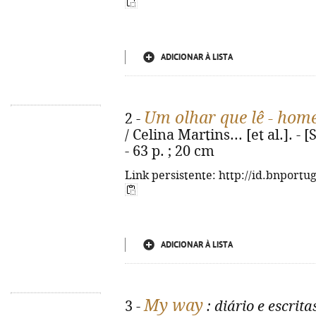
ADICIONAR À LISTA
Um olhar que lê - hom
2 -
/ Celina Martins... [et al.]. - 
- 63 p. ; 20 cm
Link persistente: http://id.bnportu
ADICIONAR À LISTA
My way
3 -
: diário e escrita