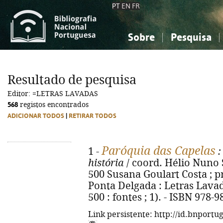
PT
EN
FR
Sobre
Pesquisa
Sobre a Bibliografia Nacional
Simples
Conhecimento, Informação...
Conhecimento, Informação...
Combinada
A
Resultado de pesquisa
Ciências sociais...
Ciências sociais...
Editor: =LETRAS LAVADAS
Arte, desporto...
Arte, desporto...
568
registos encontrados
ADICIONAR TODOS
|
RETIRAR TODOS
Paróquia das Capelas
1 -
:
história
/ coord. Hélio Nuno 
500 Susana Goulart Costa ; p
Ponta Delgada : Letras Lavadas
500 : fontes ; 1). - ISBN 978-
Link persistente: http://id.bnportu