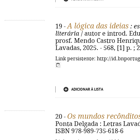
A lógica das ideias
19 -
: es
literária
/ autor e introd. Edu
prosf. Mendo Castro Henrique
Lavadas, 2025. - 568, [1] p. ;
Link persistente: http://id.bnportu
ADICIONAR À LISTA
Os mundos recônditos
20 -
Ponta Delgada : Letras Lavada
ISBN 978-989-735-618-6