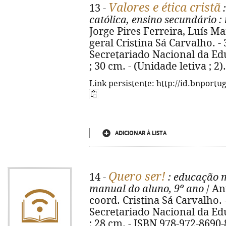
Valores e ética cristã
13 -
:
católica, ensino secundário
:
Jorge Pires Ferreira, Luís Ma
geral Cristina Sá Carvalho. -
Secretariado Nacional da Educa
; 30 cm. - (Unidade letiva ; 2
Link persistente: http://id.bnportu
ADICIONAR À LISTA
Quero ser!
14 -
: educação m
manual do aluno, 9º ano
/ Ant
coord. Cristina Sá Carvalho. 
Secretariado Nacional da Educa
; 28 cm. - ISBN 978-972-8690-