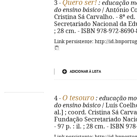
Quero ser!
3 -
: educação mor
do ensino básico
/ António Cor
Cristina Sá Carvalho. - 8ª ed
Secretariado Nacional da Educa
; 28 cm. - ISBN 978-972-8690-
Link persistente: http://id.bnportu
ADICIONAR À LISTA
O tesouro
4 -
: educação mora
do ensino básico
/ Luís Coelho.
al.] ; coord. Cristina Sá Carva
Fundação Secretariado Nacio
- 97 p. : il. ; 28 cm. - ISBN 9