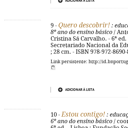
ADICIONAR À LISTA
Quero descobrir!
9 -
: educ
8º ano do ensino básico
/ Antó
Cristina Sá Carvalho. - 6ª ed
Secretariado Nacional da Educa
; 28 cm. - ISBN 978-972-8690-
Link persistente: http://id.bnportu
ADICIONAR À LISTA
Estou contigo!
10 -
: educaç
6º ano do ensino básico
/ coor
6ª ed. - Lisboa : Fundação S