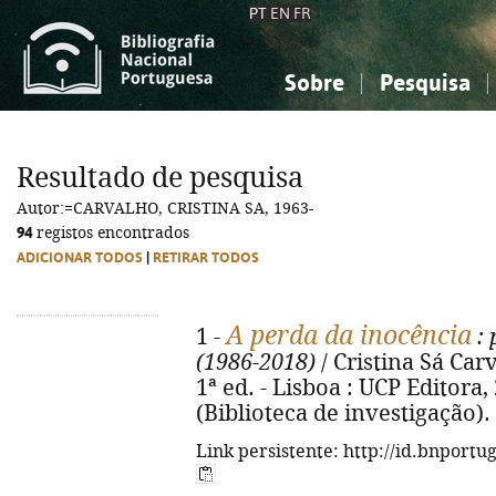
PT
EN
FR
Sobre
Pesquisa
Sobre a Bibliografia Nacional
Simples
Conhecimento, Informação...
Conhecimento, Informação...
Combinada
A
Resultado de pesquisa
Ciências sociais...
Ciências sociais...
Autor:=CARVALHO, CRISTINA SA, 1963-
Arte, desporto...
Arte, desporto...
94
registos encontrados
ADICIONAR TODOS
|
RETIRAR TODOS
A perda da inocência
1 -
: 
(1986-2018)
/ Cristina Sá Carv
1ª ed. - Lisboa : UCP Editora, 
(Biblioteca de investigação)
Link persistente: http://id.bnportu