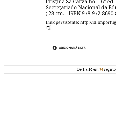
Cristina Sá Carvalho. - 6ª ed
Secretariado Nacional da Educa
; 28 cm. - ISBN 978-972-8690-
Link persistente: http://id.bnportu
ADICIONAR À LISTA
De
1
a
20
em
94
registo