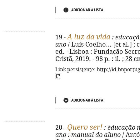
ADICIONAR À LISTA
A luz da vida
19 -
: educação
ano
/ Luís Coelho... [et al.] ;
ed. - Lisboa : Fundação Sec
Cristã, 2019. - 98 p. : il. ; 2
Link persistente: http://id.bnportu
ADICIONAR À LISTA
Quero ser!
20 -
: educação mo
ano
: manual do aluno
/ Antón