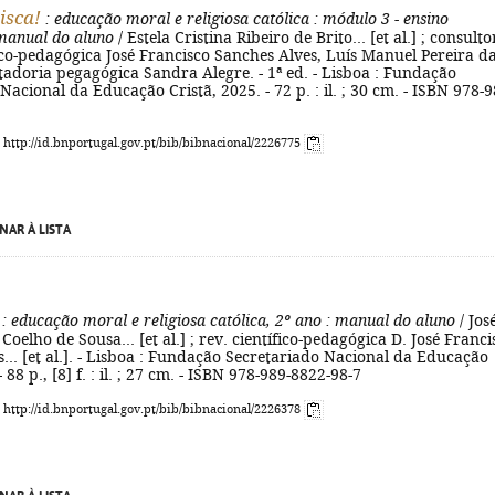
isca!
: educação moral e religiosa católica
: módulo 3 - ensino
 manual do aluno
/ Estela Cristina Ribeiro de Brito... [et al.] ; consulto
fico-pedagógica José Francisco Sanches Alves, Luís Manuel Pereira d
ltadoria pegagógica Sandra Alegre. - 1ª ed. - Lisboa : Fundação
Nacional da Educação Cristã, 2025. - 72 p. : il. ; 30 cm. - ISBN 978-9
: http://id.bnportugal.gov.pt/bib/bibnacional/2226775
NAR À LISTA
: educação moral e religiosa católica, 2º ano
: manual do aluno
/ Jos
Coelho de Sousa... [et al.] ; rev. científico-pedagógica D. José Franci
... [et al.]. - Lisboa : Fundação Secretariado Nacional da Educação
- 88 p., [8] f. : il. ; 27 cm. - ISBN 978-989-8822-98-7
: http://id.bnportugal.gov.pt/bib/bibnacional/2226378