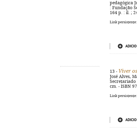
pedagógica Jo
: Fundação Se
164 p. : il. ;
Link persistente
ADICIO
Viver 
13 -
José Alves, M
Secretariado N
cm. - ISBN 9
Link persistente
ADICIO