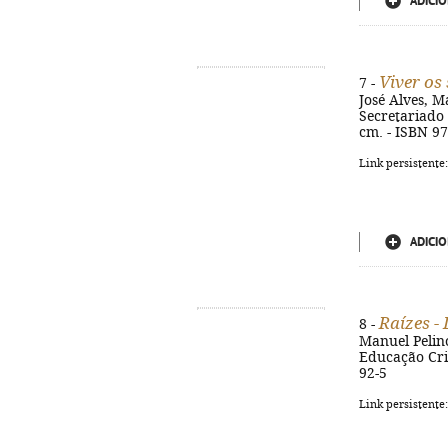
ADICIO
Viver o
7 -
José Alves, M
Secretariado N
cm. - ISBN 9
Link persistente
ADICIO
Raízes -
8 -
Manuel Pelino
Educação Crist
92-5
Link persistente