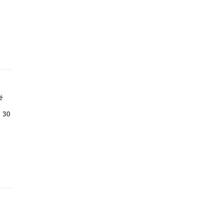
é
; 30