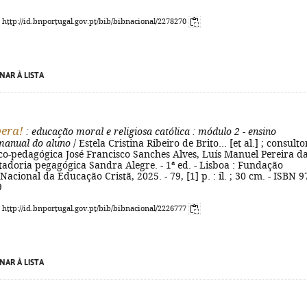
: http://id.bnportugal.gov.pt/bib/bibnacional/2278270
NAR À LISTA
pera!
: educação moral e religiosa católica
: módulo 2 - ensino
 manual do aluno
/ Estela Cristina Ribeiro de Brito... [et al.] ; consulto
fico-pedagógica José Francisco Sanches Alves, Luís Manuel Pereira d
ltadoria pegagógica Sandra Alegre. - 1ª ed. - Lisboa : Fundação
acional da Educação Cristã, 2025. - 79, [1] p. : il. ; 30 cm. - ISBN 9
9
: http://id.bnportugal.gov.pt/bib/bibnacional/2226777
NAR À LISTA