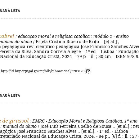
NAR À LISTA
cobre!
: educação moral e religiosa católica
: módulo 1 - ensino
 manual do aluno
/ Estela Cristina Ribeiro de Brito... [et al.] ;
 pegagógica rev. científico-pedagógica José Francisco Sanches Alve
ereira da Silva, Sandra Correia Alegre. - 1ª ed. - Lisboa : Fundação
Nacional da Educação Cristã, 2024. - 79 p. : il. ; 30 cm. - ISBN 978-9
: http://id.bnportugal.gov.pt/bib/bibnacional/2203120
NAR À LISTA
 de girassol
: EMRC - Educação Moral e Religiosa Católica, 1º ano
: manual do aluno
/ José Luís Ferreira Coelho de Sousa... [et al.] ; re
agógica José Francisco Sanches Alves... [et al.]. - 1ª ed. - Lisboa :
etariado Nacional da Educação Cristã, 2024. - 84 p., [6] f. : il. ; 27