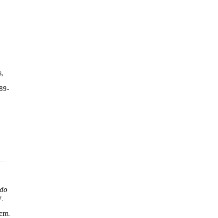
s,
89-
 do
v.
 cm.