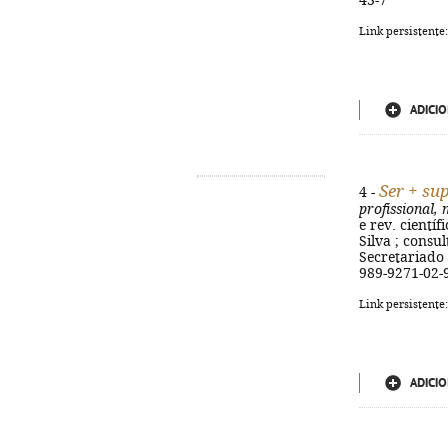
43-7
Link persistente
ADICIO
Ser + su
4 -
profissional,
e rev. cientí
Silva ; consu
Secretariado N
989-9271-02-
Link persistente
ADICIO