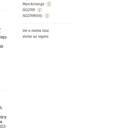
MarcXchange
ISO2709
ISO2709(ISIS)
,
Ver a minha lista
e
Voltar ao registo
Neto
30
a,
eira
da
822-