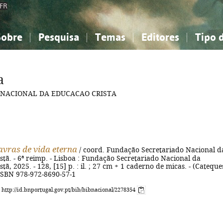
FR
Sobre
Pesquisa
Temas
Editores
Tipo 
obre a Bibliografia Nacional
imples
onhecimento, Informação...
onhecimento, Informação...
Combinada
A minha lista
Como utilizar
Filosofia, psicologia...
Filosofia, psicologia...
Perguntas frequente
a
iências sociais...
iências sociais...
Ciências exatas e naturais...
Ciências exatas e naturais...
 NACIONAL DA EDUCACAO CRISTA
rte, desporto...
rte, desporto...
Literatura, linguística...
Literatura, linguística...
avras de vida eterna
/ coord. Fundação Secretariado Nacional d
tã. - 6ª reimp. - Lisboa : Fundação Secretariado Nacional da
tã, 2025. - 128, [15] p. : il. ; 27 cm + 1 caderno de micas. - (Cateque
- ISBN 978-972-8690-57-1
: http://id.bnportugal.gov.pt/bib/bibnacional/2278354