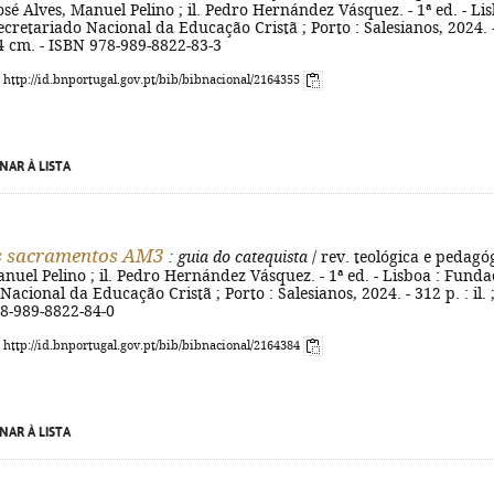
sé Alves, Manuel Pelino ; il. Pedro Hernández Vásquez. - 1ª ed. - Li
cretariado Nacional da Educação Cristã ; Porto : Salesianos, 2024. 
 24 cm. - ISBN 978-989-8822-83-3
: http://id.bnportugal.gov.pt/bib/bibnacional/2164355
NAR À LISTA
os sacramentos AM3
: guia do catequista
/ rev. teológica e pedagó
anuel Pelino ; il. Pedro Hernández Vásquez. - 1ª ed. - Lisboa : Fund
acional da Educação Cristã ; Porto : Salesianos, 2024. - 312 p. : il. 
78-989-8822-84-0
: http://id.bnportugal.gov.pt/bib/bibnacional/2164384
NAR À LISTA