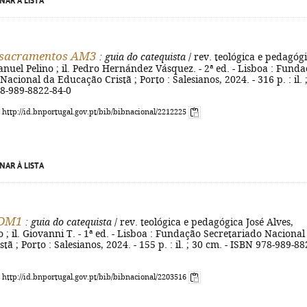
NAR À LISTA
s sacramentos AM3
: guia do catequista
/ rev. teológica e pedagóg
anuel Pelino ; il. Pedro Hernández Vásquez. - 2ª ed. - Lisboa : Fund
acional da Educação Cristã ; Porto : Salesianos, 2024. - 316 p. : il. 
78-989-8822-84-0
: http://id.bnportugal.gov.pt/bib/bibnacional/2212225
NAR À LISTA
 DM1
: guia do catequista
/ rev. teológica e pedagógica José Alves,
 ; il. Giovanni T. - 1ª ed. - Lisboa : Fundação Secretariado Nacional
ã ; Porto : Salesianos, 2024. - 155 p. : il. ; 30 cm. - ISBN 978-989-88
: http://id.bnportugal.gov.pt/bib/bibnacional/2203516