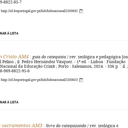
89-8822-85-7
: http://id.bnportugal.gov.pt/bib/bibnacional/2203032
NAR À LISTA
m Cristo AM4
: guia do catequista
/ rev. teológica e pedagógica Jos
 Pelino ; il. Pedro Hernández Vásquez. - 1ª ed. - Lisboa : Fundação
acional da Educação Cristã ; Porto : Salesianos, 2024. - 336 p. : il. 
78-989-8822-95-6
: http://id.bnportugal.gov.pt/bib/bibnacional/2203023
NAR À LISTA
os sacramentos AM3
: livro do catequizando
/ rev. teológica e