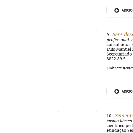
ADICIO
Ser+ des
9 -
profissional,
consultadoria
Luís Manuel P
Secretariado 
8822-89-5
Link persistente
ADICIO
Semente
10 -
ensino básico
científico-ped
Fundação Secr