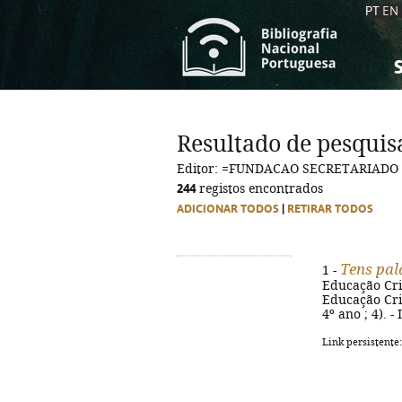
PT
EN
S
S
C
C
Resultado de pesquis
C
C
Editor: =FUNDACAO SECRETARIADO
A
A
244
registos encontrados
ADICIONAR TODOS
|
RETIRAR TODOS
Tens pal
1 -
Educação Cris
Educação Cris
4º ano ; 4). 
Link persistente