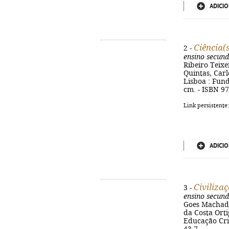
ADICIO
Ciência(s
2 -
ensino secund
Ribeiro Teixe
Quintas, Carl
Lisboa : Fund
cm. - ISBN 9
Link persistente
ADICIO
Civiliza
3 -
ensino secund
Goes Machado,
da Costa Orti
Educação Crist