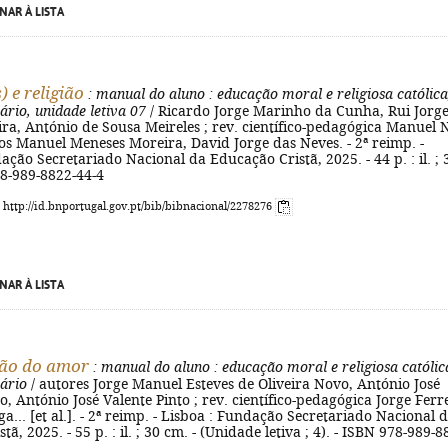
NAR À LISTA
) e religião
: manual do aluno
: educação moral e religiosa católica
ário, unidade letiva 07
/ Ricardo Jorge Marinho da Cunha, Rui Jorg
ira, António de Sousa Meireles ; rev. científico-pedagógica Manuel 
os Manuel Meneses Moreira, David Jorge das Neves. - 2ª reimp. -
ação Secretariado Nacional da Educação Cristã, 2025. - 44 p. : il. ; 
78-989-8822-44-4
: http://id.bnportugal.gov.pt/bib/bibnacional/2278276
NAR À LISTA
ção do amor
: manual do aluno
: educação moral e religiosa católic
ário
/ autores Jorge Manuel Esteves de Oliveira Novo, António José
 António José Valente Pinto ; rev. científico-pedagógica Jorge Ferr
ga... [et al.]. - 2ª reimp. - Lisboa : Fundação Secretariado Nacional 
ã, 2025. - 55 p. : il. ; 30 cm. - (Unidade letiva ; 4). - ISBN 978-989-8