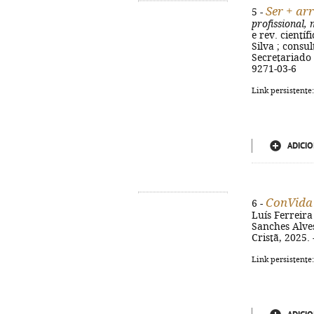
Ser + arr
5 -
profissional,
e rev. cientí
Silva ; consu
Secretariado 
9271-03-6
Link persistente
ADICIO
ConVida
6 -
Luís Ferreira 
Sanches Alves
Cristã, 2025. 
Link persistente