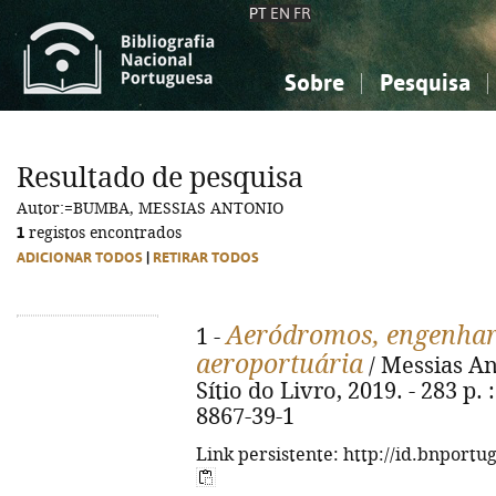
PT
EN
FR
Sobre
Pesquisa
Sobre a Bibliografia Nacional
Simples
Conhecimento, Informação...
Conhecimento, Informação...
Combinada
A
Resultado de pesquisa
Ciências sociais...
Ciências sociais...
Autor:=BUMBA, MESSIAS ANTONIO
Arte, desporto...
Arte, desporto...
1
registos encontrados
ADICIONAR TODOS
|
RETIRAR TODOS
Aeródromos, engenhari
1 -
aeroportuária
/ Messias An
Sítio do Livro, 2019. - 283 p. :
8867-39-1
Link persistente: http://id.bnportu