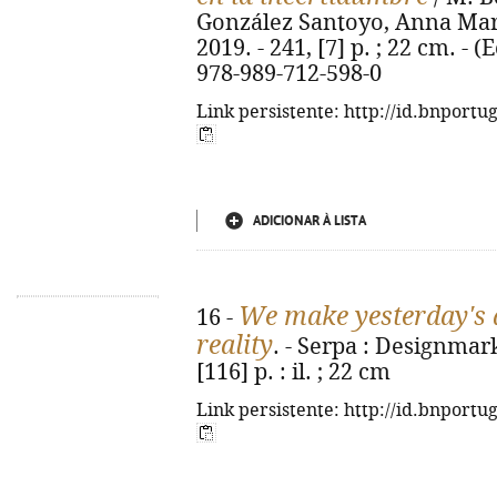
González Santoyo, Anna María
2019. - 241, [7] p. ; 22 cm. -
978-989-712-598-0
Link persistente: http://id.bnportu
ADICIONAR À LISTA
We make yesterday's 
16 -
reality
. - Serpa : Designmar
[116] p. : il. ; 22 cm
Link persistente: http://id.bnportu