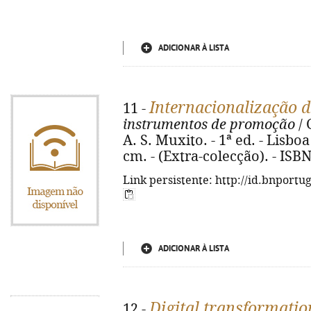
ADICIONAR À LISTA
Internacionalização 
11 -
instrumentos de promoção
/ 
A. S. Muxito. - 1ª ed. - Lisboa 
cm. - (Extra-colecção). - ISB
Link persistente: http://id.bnportu
ADICIONAR À LISTA
Digital transformatio
12 -