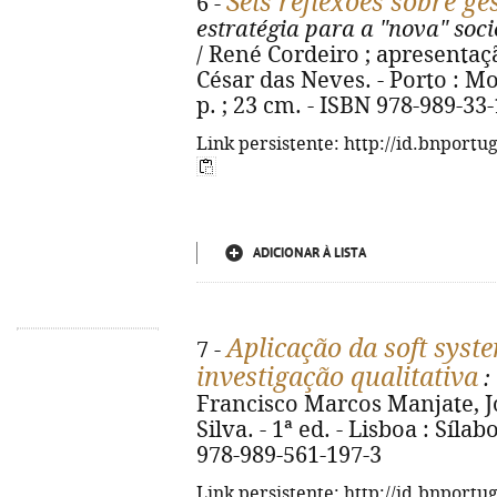
Seis reflexões sobre ge
6 -
estratégia para a "nova" soc
/ René Cordeiro ; apresentaçã
César das Neves. - Porto : Mo
p. ; 23 cm. - ISBN 978-989-33
Link persistente: http://id.bnportu
ADICIONAR À LISTA
Aplicação da soft sys
7 -
investigação qualitativa
:
Francisco Marcos Manjate, J
Silva. - 1ª ed. - Lisboa : Sílabo
978-989-561-197-3
Link persistente: http://id.bnportu