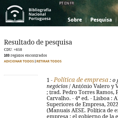
PT
EN
FR
Sobre
Pesquisa
Sobre a Bibliografia Nacional
Simples
Conhecimento, Informação...
Conhecimento, Informação...
Combinada
A
Resultado de pesquisa
Ciências sociais...
Ciências sociais...
CDU: =658
Arte, desporto...
Arte, desporto...
103
registos encontrados
ADICIONAR TODOS
|
RETIRAR TODOS
Política de empresa
1 -
: o
negócios
/ António Valero y 
; trad. Pedro Torres Ramos
Carvalho. - 4ª ed. - Lisboa :
Superiores de Empresa, 2022. -
(Manuais AESE. Política de emp
empresa : el gobierno de la 