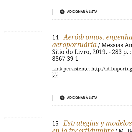
ADICIONAR À LISTA
Aeródromos, engenhar
14 -
aeroportuária
/ Messias An
Sítio do Livro, 2019. - 283 p. :
8867-39-1
Link persistente: http://id.bnportu
ADICIONAR À LISTA
Estrategias y modelos
15 -
en la incertidumbre
/ M. B