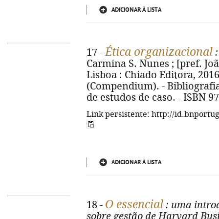
ADICIONAR À LISTA
Ética organizacional
17 -
:
Carmina S. Nunes ; [pref. Joã
Lisboa : Chiado Editora, 2016. -
(Compendium). - Bibliografia,
de estudos de caso. - ISBN 9
Link persistente: http://id.bnportu
ADICIONAR À LISTA
O essencial
18 -
: uma intro
sobre gestão de Harvard Bus