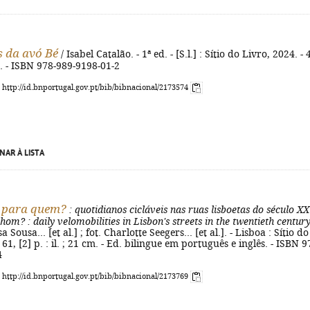
s da avó Bé
/ Isabel Catalão. - 1ª ed. - [S.l.] : Sítio do Livro, 2024. -
cm. - ISBN 978-989-9198-01-2
: http://id.bnportugal.gov.pt/bib/bibnacional/2173574
NAR À LISTA
e para quem?
: quotidianos cicláveis nas ruas lisboetas do século XX
 whom?
: daily velomobilities in Lisbon's streets in the twentieth centur
 Sousa... [et al.] ; fot. Charlotte Seegers... [et al.]. - Lisboa : Sítio do
 61, [2] p. : il. ; 21 cm. - Ed. bilingue em português e inglês. - ISBN 9
4
: http://id.bnportugal.gov.pt/bib/bibnacional/2173769