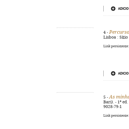
ADICIO
Percurso
4 -
Lisboa : Síti
Link persistente
ADICIO
As minha
5 -
Bari). - 1ª ed
9028-79-1
Link persistente