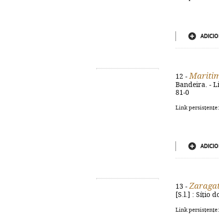
ADICIO
Maritime
12 -
Bandeira. - Li
81-0
Link persistente
ADICIO
Zaragat
13 -
[S.l.] : Sítio
Link persistente