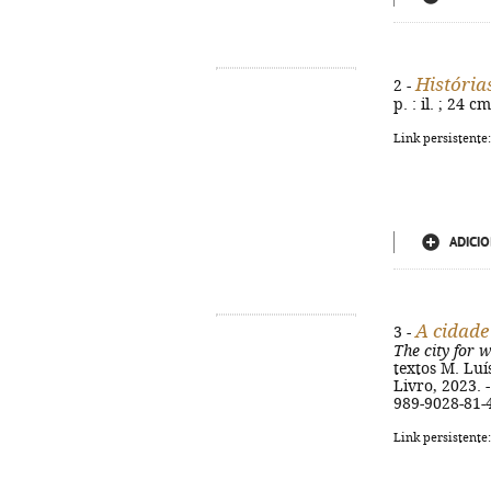
História
2 -
p. : il. ; 24 
Link persistente
ADICIO
A cidad
3 -
The city for
textos M. Luísa
Livro, 2023. -
989-9028-81-
Link persistente