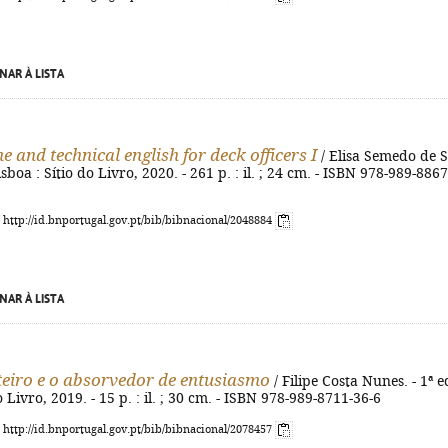
NAR À LISTA
 and technical english for deck officers I
/ Elisa Semedo de 
sboa : Sítio do Livro, 2020. - 261 p. : il. ; 24 cm. - ISBN 978-989-8867
: http://id.bnportugal.gov.pt/bib/bibnacional/2048884
NAR À LISTA
eiro e o absorvedor de entusiasmo
/ Filipe Costa Nunes. - 1ª ed
 do Livro, 2019. - 15 p. : il. ; 30 cm. - ISBN 978-989-8711-36-6
: http://id.bnportugal.gov.pt/bib/bibnacional/2078457