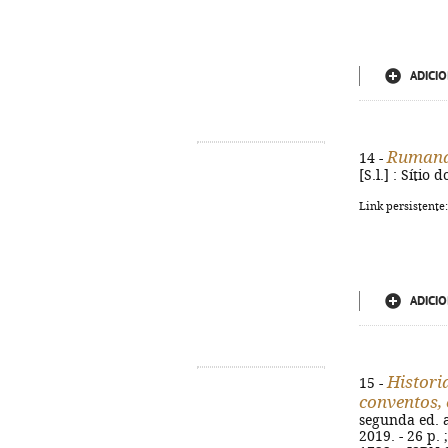
ADICIO
Rumando
14 -
[S.l.] : Sítio
Link persistente
ADICIO
Histori
15 -
conventos, 
segunda ed. a
2019. - 26 p. 