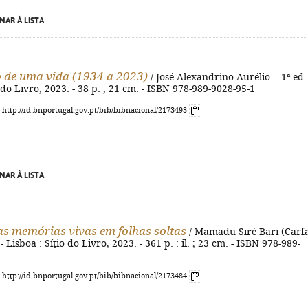
NAR À LISTA
 de uma vida (1934 a 2023)
/ José Alexandrino Aurélio. - 1ª ed. 
o do Livro, 2023. - 38 p. ; 21 cm. - ISBN 978-989-9028-95-1
: http://id.bnportugal.gov.pt/bib/bibnacional/2173493
NAR À LISTA
s memórias vivas em folhas soltas
/ Mamadu Siré Bari (Carf
. - Lisboa : Sítio do Livro, 2023. - 361 p. : il. ; 23 cm. - ISBN 978-989-
: http://id.bnportugal.gov.pt/bib/bibnacional/2173484