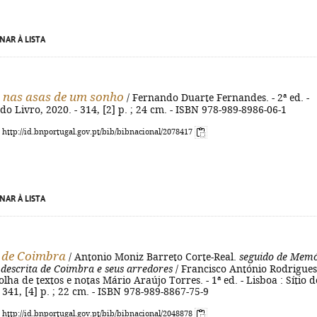
NAR À LISTA
 nas asas de um sonho
/ Fernando Duarte Fernandes. - 2ª ed. -
 do Livro, 2020. - 314, [2] p. ; 24 cm. - ISBN 978-989-8986-06-1
: http://id.bnportugal.gov.pt/bib/bibnacional/2078417
NAR À LISTA
 de Coimbra
/ Antonio Moniz Barreto Corte-Real.
seguido de Memó
 descrita de Coimbra e seus arredores
/ Francisco António Rodrigues
lha de textos e notas Mário Araújo Torres. - 1ª ed. - Lisboa : Sítio d
- 341, [4] p. ; 22 cm. - ISBN 978-989-8867-75-9
: http://id.bnportugal.gov.pt/bib/bibnacional/2048878