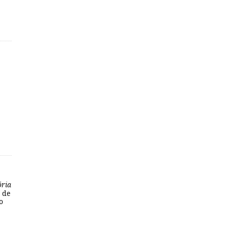
ria
 de
o