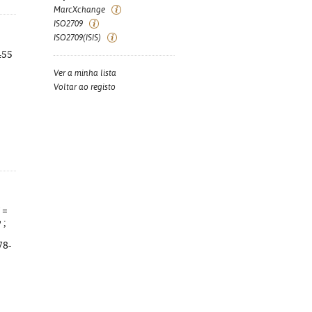
MarcXchange
ISO2709
ISO2709(ISIS)
 455
Ver a minha lista
Voltar ao registo
=
y
;
78-