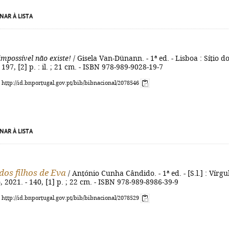
NAR À LISTA
impossível não existe!
/ Gisela Van-Dünann. - 1ª ed. - Lisboa : Sítio d
 197, [2] p. : il. ; 21 cm. - ISBN 978-989-9028-19-7
: http://id.bnportugal.gov.pt/bib/bibnacional/2078546
NAR À LISTA
os filhos de Eva
/ António Cunha Cândido. - 1ª ed. - [S.l.] : Vírgul
, 2021. - 140, [1] p. ; 22 cm. - ISBN 978-989-8986-39-9
: http://id.bnportugal.gov.pt/bib/bibnacional/2078529