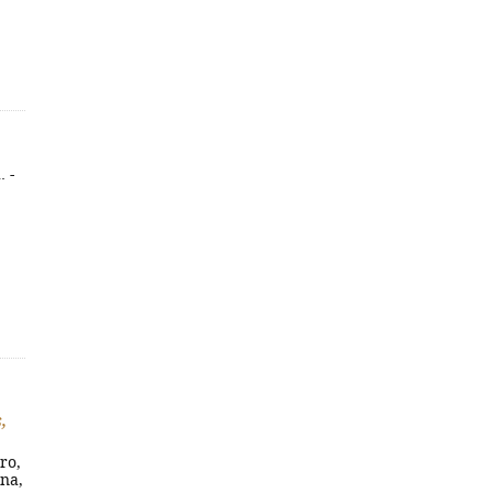
. -
,
ro,
ana,