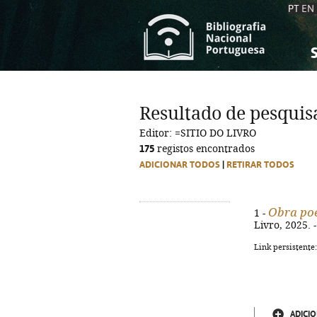
PT
EN
S
S
C
C
Resultado de pesquis
C
C
Editor: =SITIO DO LIVRO
A
A
175
registos encontrados
ADICIONAR TODOS
|
RETIRAR TODOS
Obra poé
1 -
Livro, 2025. 
Link persistente
ADICIO