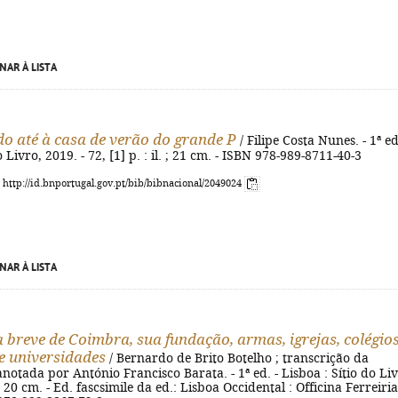
NAR À LISTA
 até à casa de verão do grande P
/ Filipe Costa Nunes. - 1ª ed
 do Livro, 2019. - 72, [1] p. : il. ; 21 cm. - ISBN 978-989-8711-40-3
: http://id.bnportugal.gov.pt/bib/bibnacional/2049024
NAR À LISTA
a breve de Coimbra, sua fundação, armas, igrejas, colégios
e universidades
/ Bernardo de Brito Botelho ; transcrição da
notada por António Francisco Barata. - 1ª ed. - Lisboa : Sítio do Liv
; 20 cm. - Ed. fascsimile da ed.: Lisboa Occidental : Officina Ferreiri