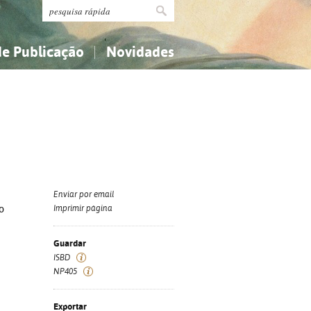
de Publicação
Novidades
s
Religião...
Religião...
Ciências aplicadas...
Ciências aplicadas...
História, geografia, biografias...
História, geografia, biografias...
Enviar por email
o
Imprimir página
Guardar
ISBD
NP405
Exportar