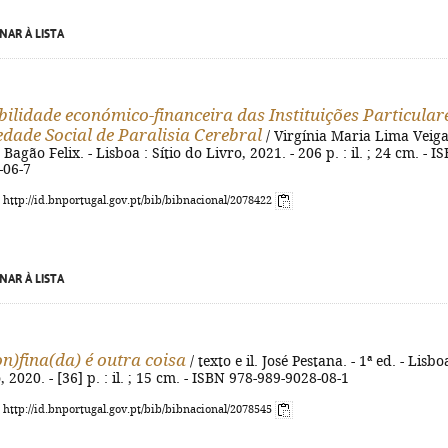
NAR À LISTA
bilidade económico-financeira das Instituições Particular
edade Social de Paralisia Cerebral
/ Virgínia Maria Lima Veiga
Bagão Felix. - Lisboa : Sítio do Livro, 2021. - 206 p. : il. ; 24 cm. - I
-06-7
: http://id.bnportugal.gov.pt/bib/bibnacional/2078422
NAR À LISTA
on)fina(da) é outra coisa
/ texto e il. José Pestana. - 1ª ed. - Lisbo
, 2020. - [36] p. : il. ; 15 cm. - ISBN 978-989-9028-08-1
: http://id.bnportugal.gov.pt/bib/bibnacional/2078545