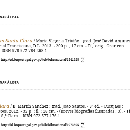
NAR À LISTA
m Santa Clara
/ Maria Victoria Triviño ; trad. José David Antunes
ial Franciscana, D.L. 2013. - 200 p. ; 17 cm. - Tít. orig.: Orar con...
- ISBN 978-972-784-268-1
: http://id.bnportugal.gov.pt/bib/bibnacional/1841628
NAR À LISTA
lara
/ B. Martín Sánchez ; trad. João Santos. - 3ª ed. - Cucujães :
ões, 2012. - 32 p. : il. ; 18 cm. - (Breves biografias ilustradas ; 3). - Tí
e Stª Clara. - ISBN 972-577-176-1
: http://id.bnportugal.gov.pt/bib/bibnacional/1973395