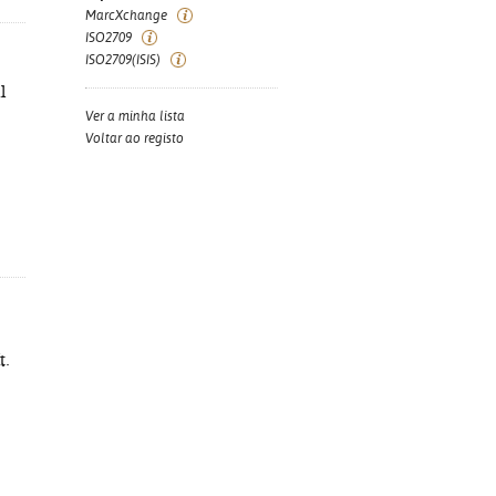
MarcXchange
ISO2709
ISO2709(ISIS)
l
Ver a minha lista
Voltar ao registo
t.