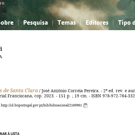
FR
Sobre
Pesquisa
Temas
Editores
Tipo 
obre a Bibliografia Nacional
imples
onhecimento, Informação...
onhecimento, Informação...
Combinada
A minha lista
Como utilizar
Filosofia, psicologia...
Filosofia, psicologia...
Perguntas frequente
a
iências sociais...
iências sociais...
Ciências exatas e naturais...
Ciências exatas e naturais...
A
rte, desporto...
rte, desporto...
Literatura, linguística...
Literatura, linguística...
s de Santa Clara
/ José António Correia Pereira. - 2ª ed. rev. e au
rial Franciscana, cop. 2023. - 151 p. ; 19 cm. - ISBN 978-972-784-332
: http://id.bnportugal.gov.pt/bib/bibnacional/2160961
NAR À LISTA