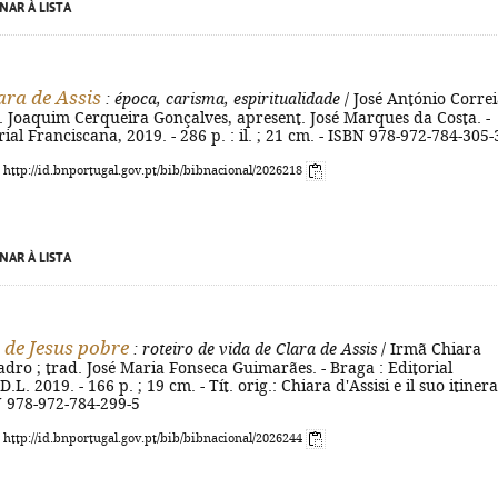
NAR À LISTA
ara de Assis
: época, carisma, espiritualidade
/ José António Corre
l. Joaquim Cerqueira Gonçalves, apresent. José Marques da Costa. -
rial Franciscana, 2019. - 286 p. : il. ; 21 cm. - ISBN 978-972-784-305-
: http://id.bnportugal.gov.pt/bib/bibnacional/2026218
NAR À LISTA
 de Jesus pobre
: roteiro de vida de Clara de Assis
/ Irmã Chiara
ro ; trad. José Maria Fonseca Guimarães. - Braga : Editorial
.L. 2019. - 166 p. ; 19 cm. - Tít. orig.: Chiara d'Assisi e il suo itiner
BN 978-972-784-299-5
: http://id.bnportugal.gov.pt/bib/bibnacional/2026244