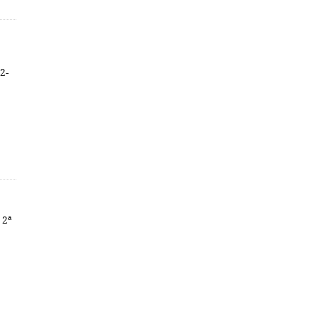
2-
 2ª