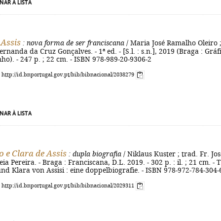
NAR À LISTA
 Assis
: nova forma de ser franciscana
/ Maria José Ramalho Oleiro 
rnanda da Cruz Gonçalves. - 1ª ed. - [S.l. : s.n.], 2019 (Braga : Gráf
ho). - 247 p. ; 22 cm. - ISBN 978-989-20-9306-2
: http://id.bnportugal.gov.pt/bib/bibnacional/2038279
NAR À LISTA
o e Clara de Assis
: dupla biografia
/ Niklaus Kuster ; trad. Fr. Jos
a Pereira. - Braga : Franciscana, D.L. 2019. - 302 p. : il. ; 21 cm. - T
und Klara von Assisi : eine doppelbiografie. - ISBN 978-972-784-304-
: http://id.bnportugal.gov.pt/bib/bibnacional/2029311