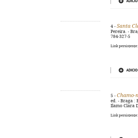
ADICIO
Santa Cla
4 -
Pereira. - Br
784-327-5
Link persistente
ADICIO
Chamo-m
5 -
ed. - Braga : 
Ilamo Clara D
Link persistente