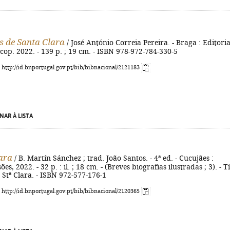
s de Santa Clara
/ José António Correia Pereira. - Braga : Editoria
cop. 2022. - 139 p. ; 19 cm. - ISBN 978-972-784-330-5
: http://id.bnportugal.gov.pt/bib/bibnacional/2121183
NAR À LISTA
ara
/ B. Martín Sánchez ; trad. João Santos. - 4ª ed. - Cucujães :
ões, 2022. - 32 p. : il. ; 18 cm. - (Breves biografias ilustradas ; 3). - Tí
e Stª Clara. - ISBN 972-577-176-1
: http://id.bnportugal.gov.pt/bib/bibnacional/2120365