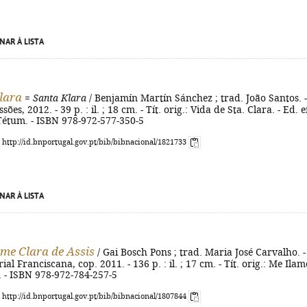
NAR À LISTA
lara
=
Santa Klara
/ Benjamín Martín Sánchez ; trad. João Santos. -
sões, 2012. - 39 p. : il. ; 18 cm. - Tít. orig.: Vida de Sta. Clara. - Ed. 
Tétum. - ISBN 978-972-577-350-5
: http://id.bnportugal.gov.pt/bib/bibnacional/1821733
NAR À LISTA
e Clara de Assis
/ Gai Bosch Pons ; trad. Maria José Carvalho. -
ial Franciscana, cop. 2011. - 136 p. : il. ; 17 cm. - Tít. orig.: Me Ilam
. - ISBN 978-972-784-257-5
: http://id.bnportugal.gov.pt/bib/bibnacional/1807844