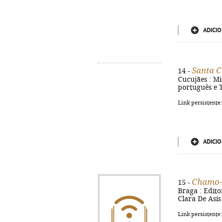
ADICIO
Santa C
14 -
Cucujães : Mis
português e 
Link persistente
ADICIO
Chamo-m
15 -
Braga : Editor
Clara De Asís
Link persistente