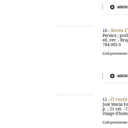
ADICIO
Santa C
10 -
Pereira ; pró
ed. rev. - Bra
784-305-3
Link persistente
ADICIO
O rost
11 -
José Maria Fo
p. ; 21 cm. -
visage d'hom
Link persistente