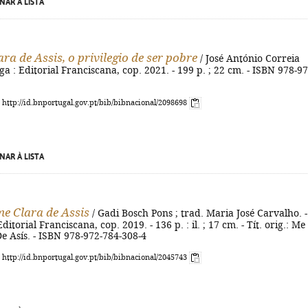
NAR À LISTA
ra de Assis, o privilegio de ser pobre
/ José António Correia
aga : Editorial Franciscana, cop. 2021. - 199 p. ; 22 cm. - ISBN 978-97
: http://id.bnportugal.gov.pt/bib/bibnacional/2098698
NAR À LISTA
e Clara de Assis
/ Gadi Bosch Pons ; trad. Maria José Carvalho. -
Editorial Franciscana, cop. 2019. - 136 p. : il. ; 17 cm. - Tít. orig.: Me
e Asís. - ISBN 978-972-784-308-4
: http://id.bnportugal.gov.pt/bib/bibnacional/2045743