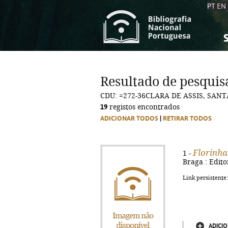
PT
EN
S
S
C
C
Resultado de pesquis
C
C
CDU: =272-36CLARA DE ASSIS, SANT
A
A
19
registos encontrados
ADICIONAR TODOS
|
RETIRAR TODOS
Florinha
1 -
Braga : Edito
Link persistente
ADICIO