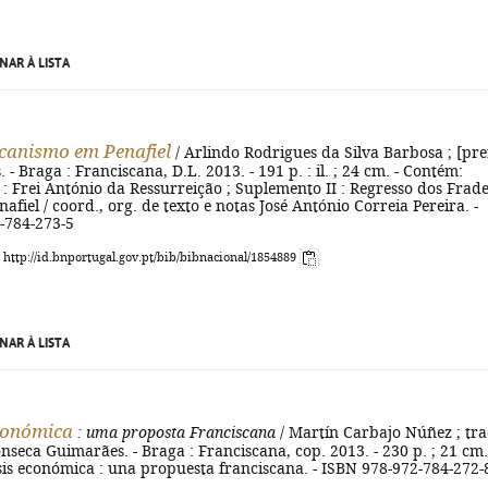
NAR À LISTA
canismo em Penafiel
/ Arlindo Rodrigues da Silva Barbosa ; [pref
. - Braga : Franciscana, D.L. 2013. - 191 p. : il. ; 24 cm. - Contém:
: Frei António da Ressurreição ; Suplemento II : Regresso dos Frad
afiel / coord., org. de texto e notas José António Correia Pereira. -
-784-273-5
: http://id.bnportugal.gov.pt/bib/bibnacional/1854889
NAR À LISTA
conómica
: uma proposta Franciscana
/ Martín Carbajo Núñez ; tra
nseca Guimarães. - Braga : Franciscana, cop. 2013. - 230 p. ; 21 cm.
risis económica : una propuesta franciscana. - ISBN 978-972-784-272-