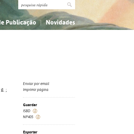
de Publicação
Novidades
s
Religião...
Religião...
Ciências aplicadas...
Ciências aplicadas...
História, geografia, biografias...
História, geografia, biografias...
Enviar por email
l. ;
Imprimir página
Guardar
ISBD
NP405
Exportar