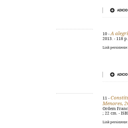
ADICIO
A alegr
10 -
2013. - 118 p.
Link persistente
ADICIO
Constit
11 -
Menores, 
Ordem Francisc
; 22 cm. - IS
Link persistente