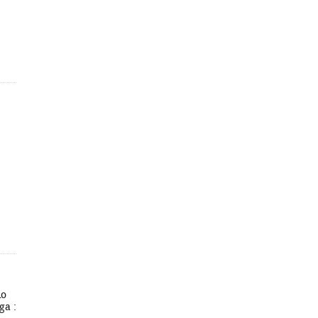
io
ga :