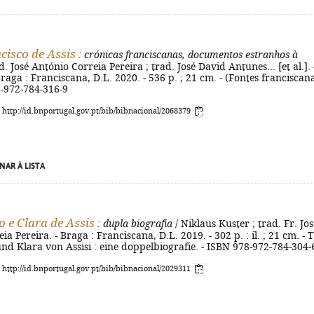
cisco de Assis
: crónicas franciscanas, documentos estranhos à
. José António Correia Pereira ; trad. José David Antunes... [et al.]. 
 Braga : Franciscana, D.L. 2020. - 536 p. ; 21 cm. - (Fontes franciscana
8-972-784-316-9
: http://id.bnportugal.gov.pt/bib/bibnacional/2068379
NAR À LISTA
o e Clara de Assis
: dupla biografia
/ Niklaus Kuster ; trad. Fr. Jos
a Pereira. - Braga : Franciscana, D.L. 2019. - 302 p. : il. ; 21 cm. - T
und Klara von Assisi : eine doppelbiografie. - ISBN 978-972-784-304-
: http://id.bnportugal.gov.pt/bib/bibnacional/2029311