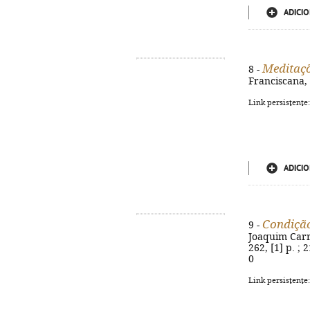
ADICIO
Meditaçõ
8 -
Franciscana, 2
Link persistente
ADICIO
Condiçã
9 -
Joaquim Carre
262, [1] p. ;
0
Link persistente