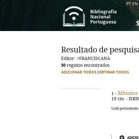
PT
EN
S
S
C
C
Resultado de pesquis
C
C
Editor: =FRANCISCANA
A
A
50
registos encontrados
ADICIONAR TODOS
|
RETIRAR TODOS
Minutos 
1 -
19 cm. - ISB
Link persistente
ADICIO