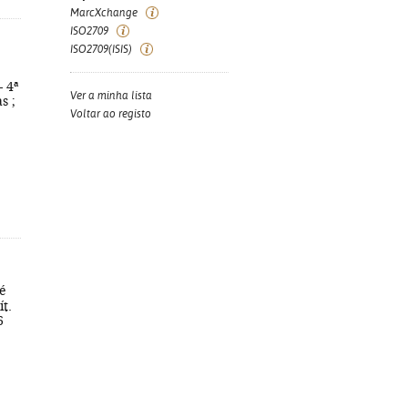
MarcXchange
ISO2709
ISO2709(ISIS)
- 4ª
Ver a minha lista
s ;
Voltar ao registo
é
ít.
6