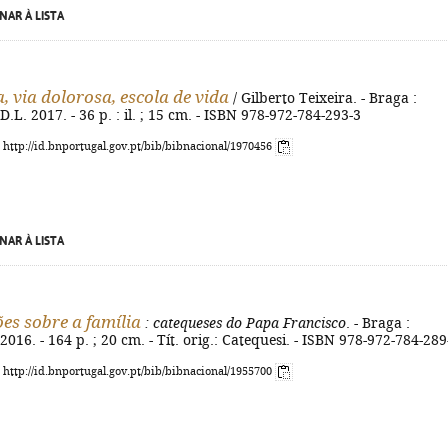
NAR À LISTA
, via dolorosa, escola de vida
/ Gilberto Teixeira. - Braga :
.L. 2017. - 36 p. : il. ; 15 cm. - ISBN 978-972-784-293-3
: http://id.bnportugal.gov.pt/bib/bibnacional/1970456
NAR À LISTA
es sobre a família
: catequeses do Papa Francisco
. - Braga :
2016. - 164 p. ; 20 cm. - Tít. orig.: Catequesi. - ISBN 978-972-784-289
: http://id.bnportugal.gov.pt/bib/bibnacional/1955700