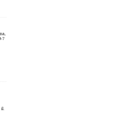
ana,
9-7
il.