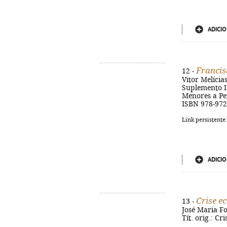
ADICIO
Francis
12 -
Vitor Melícias
Suplemento I 
Menores a Pen
ISBN 978-972
Link persistente
ADICIO
Crise e
13 -
José Maria Fo
Tít. orig.: C