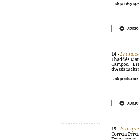
Link persistente
ADICIO
Francis
14 -
Thaddée Matu
Campos. - Brag
d'Ássis maîtr
Link persistente
ADICIO
Por que
15 -
Correia Perei