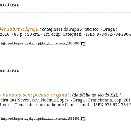
NAR À LISTA
es sobre a Igreja
: catequeses do Papa Francisco
. - Braga :
016. - 86 p. ; 20 cm. - Tít. orig.: Catequesi. - ISBN 978-972-784-290-
: http://id.bnportugal.gov.pt/bib/bibnacional/1955698
NAR À LISTA
o humana sem pecado original
: (da Bíblia ao século XXI)
/
ira das Neves ; rev. Noémia Lopes. - Braga : Franciscana, cop. 2014
 21 cm. - (Temas de espiritualidade franciscana). - ISBN 978-972-784-
: http://id.bnportugal.gov.pt/bib/bibnacional/1889401