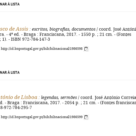
NAR À LISTA
isco de Assis
: escritos, biografias, documentos
/ coord. José Antón
a. - 4ª ed. - Braga : Franciscana, 2017. - 1550 p. ; 21 cm. - (Fontes
; 1). - ISBN 972-784-147-3
: http://id.bnportugal.gov.pt/bib/bibnacional/1986598
NAR À LISTA
tónio de Lisboa
: legendas, sermões
/ coord. José António Correi
ed. - Braga : Franciscana, 2017. - 2054 p. ; 21 cm. - (Fontes francisca
978-972-784-295-7
: http://id.bnportugal.gov.pt/bib/bibnacional/1986599