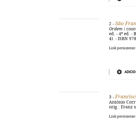
São Fran
2 -
Ordem
/ coord
ed. - 4ª ed. -
4). - ISBN 97
Link persistente
ADICIO
Francisc
3 -
António Correi
orig.: Franz 
Link persistente