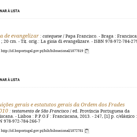
NAR À LISTA
ia de evangelizar
: catequese
/ Papa Francisco. - Braga : Francisc
 ; 20 cm. - Tít. orig.: La gioia di evangelizare. - ISBN 978-972-784-27
: http://id.bnportugal.gov.pt/bib/bibnacional/1877819
NAR À LISTA
uições gerais e estatutos gerais da Ordem dos Frades
2010
: testamento de São Francisco
/ ed. Província Portuguesa da
ana. - Lisboa : P.P.O.F : Franciscana, 2013. - 247, [1] p. c/elástico : 
BN 978-972-784-266-7
: http://id.bnportugal.gov.pt/bib/bibnacional/1872781