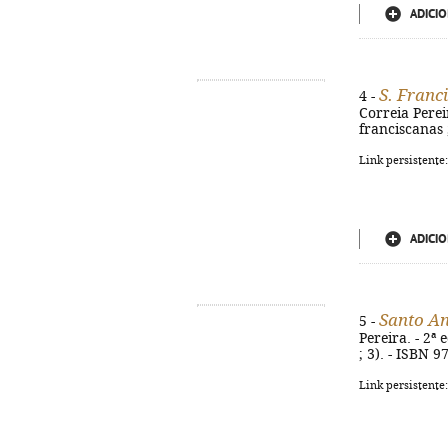
ADICIO
S. Franc
4 -
Correia Pereir
franciscanas 
Link persistente
ADICIO
Santo An
5 -
Pereira. - 2ª 
; 3). - ISBN 
Link persistente