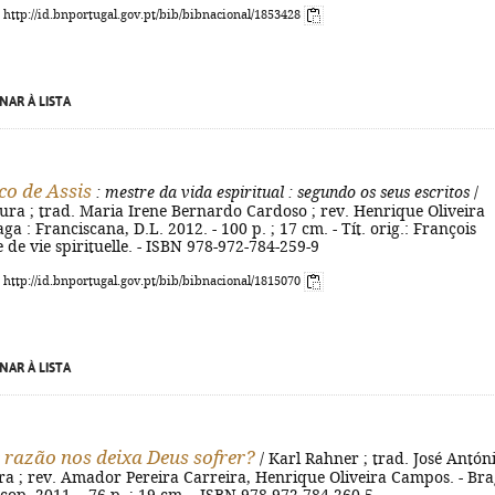
: http://id.bnportugal.gov.pt/bib/bibnacional/1853428
NAR À LISTA
co de Assis
: mestre da vida espiritual
: segundo os seus escritos
/
ra ; trad. Maria Irene Bernardo Cardoso ; rev. Henrique Oliveira
a : Franciscana, D.L. 2012. - 100 p. ; 17 cm. - Tít. orig.: François
e de vie spirituelle. - ISBN 978-972-784-259-9
: http://id.bnportugal.gov.pt/bib/bibnacional/1815070
NAR À LISTA
 razão nos deixa Deus sofrer?
/ Karl Rahner ; trad. José Antón
ra ; rev. Amador Pereira Carreira, Henrique Oliveira Campos. - Bra