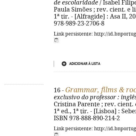
de escolaridade
/ Isabel Fili
Paula Simões ; rev. cient. e li
1ª tir. - [Alfragide] : Asa II, 20
978-989-23-2706-8
Link persistente: http://id.bnportu
ADICIONAR À LISTA
Grammar, films & rock
16 -
exclusivo do professor
: inglê
Cristina Parente ; rev. cient.
1ª ed., 1ª tir. - [Lisboa] : Sebe
ISBN 978-888-890-214-2
Link persistente: http://id.bnportu