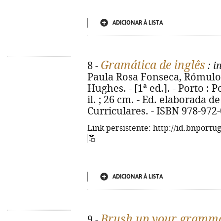
ADICIONAR À LISTA
Gramática de inglês
8 -
: i
Paula Rosa Fonseca, Rómulo 
Hughes. - [1ª ed.]. - Porto : Po
il. ; 26 cm. - Ed. elaborada 
Curriculares. - ISBN 978-972
Link persistente: http://id.bnportu
ADICIONAR À LISTA
Brush up your gramm
9 -