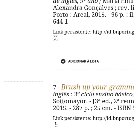
de inglês, 9º ano
/ Maria Emíl
Alexandra Gonçalves ; rev. lin
Porto : Areal, 2015. - 96 p. : 
644-1
Link persistente: http://id.bnportu
ADICIONAR À LISTA
Brush up your gramm
7 -
inglês
: 3º ciclo ensino básico,
Sottomayor. - [3ª ed., 2ª reim
2015. - 287 p. ; 25 cm. - ISBN
Link persistente: http://id.bnportu