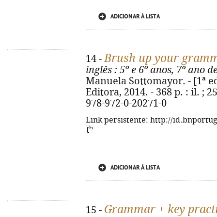
ADICIONAR À LISTA
Brush up your gram
14 -
inglês
: 5º e 6º anos, 7º ano d
Manuela Sottomayor. - [1ª ed.
Editora, 2014. - 368 p. : il. ;
978-972-0-20271-0
Link persistente: http://id.bnportu
ADICIONAR À LISTA
Grammar + key pract
15 -