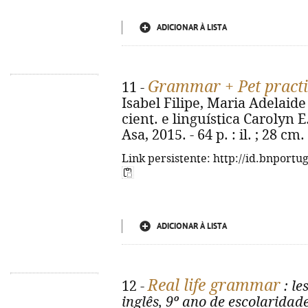
ADICIONAR À LISTA
Grammar + Pet practi
11 -
Isabel Filipe, Maria Adelaide
cient. e linguística Carolyn E. 
Asa, 2015. - 64 p. : il. ; 28 c
Link persistente: http://id.bnportu
ADICIONAR À LISTA
Real life grammar
12 -
: le
inglês, 9º ano de escolaridad