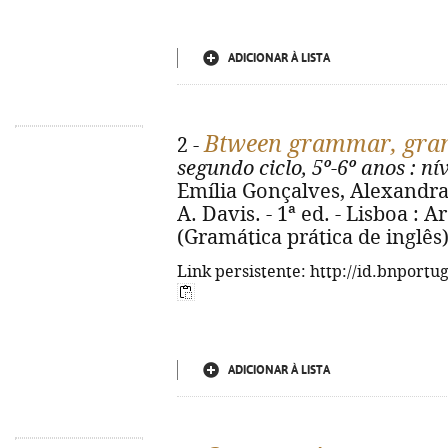
ADICIONAR À LISTA
Btween grammar, gramá
2 -
segundo ciclo, 5º-6º anos
: ní
Emília Gonçalves, Alexandra 
A. Davis. - 1ª ed. - Lisboa : Are
(Gramática prática de inglês)
Link persistente: http://id.bnportu
ADICIONAR À LISTA