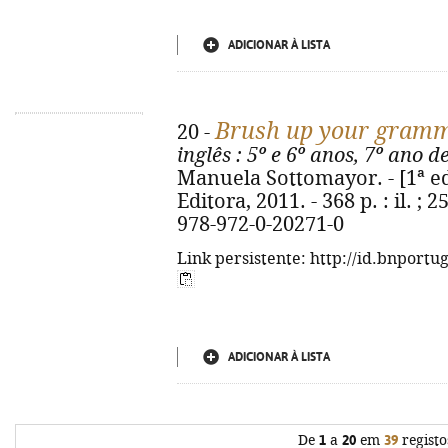
ADICIONAR À LISTA
Brush up your gram
20 -
inglês
: 5º e 6º anos, 7º ano d
Manuela Sottomayor. - [1ª ed.
Editora, 2011. - 368 p. : il. ; 
978-972-0-20271-0
Link persistente: http://id.bnportu
ADICIONAR À LISTA
De
1
a
20
em
39
registo