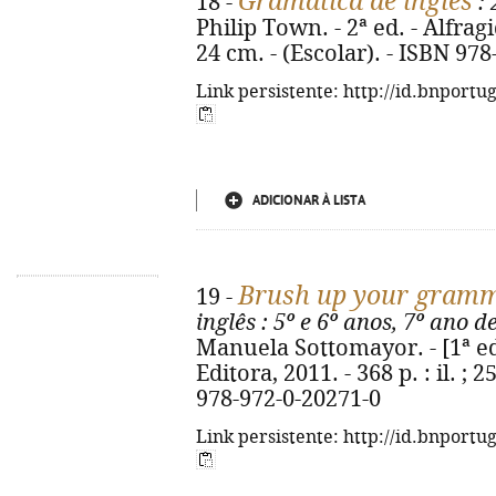
Gramática de inglês
18 -
: 
Philip Town. - 2ª ed. - Alfragid
24 cm. - (Escolar). - ISBN 97
Link persistente: http://id.bnportu
ADICIONAR À LISTA
Brush up your gram
19 -
inglês
: 5º e 6º anos, 7º ano d
Manuela Sottomayor. - [1ª ed.
Editora, 2011. - 368 p. : il. ; 
978-972-0-20271-0
Link persistente: http://id.bnportu