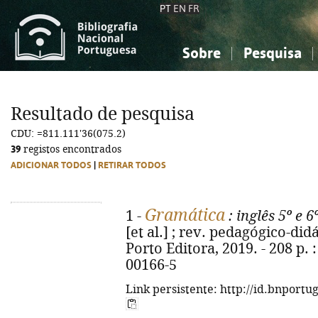
PT
EN
FR
Sobre
Pesquisa
Sobre a Bibliografia Nacional
Simples
Conhecimento, Informação...
Conhecimento, Informação...
Combinada
A
Resultado de pesquisa
Ciências sociais...
Ciências sociais...
CDU: =811.111'36(075.2)
Arte, desporto...
Arte, desporto...
39
registos encontrados
ADICIONAR TODOS
|
RETIRAR TODOS
Gramática
1 -
: inglês 5º e 6
[et al.] ; rev. pedagógico-did
Porto Editora, 2019. - 208 p. :
00166-5
Link persistente: http://id.bnportu