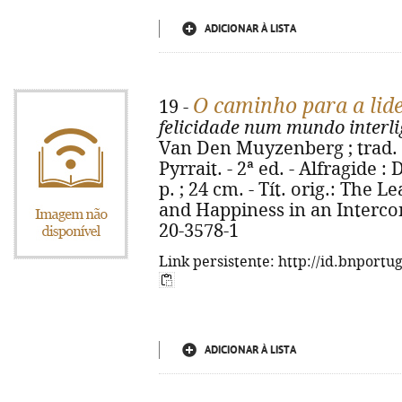
ADICIONAR À LISTA
O caminho para a lid
19 -
felicidade num mundo interl
Van Den Muyzenberg ; trad. S
Pyrrait. - 2ª ed. - Alfragide 
p. ; 24 cm. - Tít. orig.: The
and Happiness in an Interco
20-3578-1
Link persistente: http://id.bnportu
ADICIONAR À LISTA