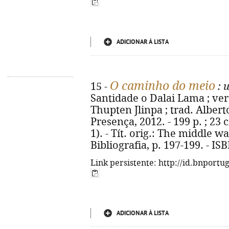
ADICIONAR À LISTA
O caminho do meio
15 -
: 
Santidade o Dalai Lama ; vers
Thupten Jlinpa ; trad. Albert
Presença, 2012. - 199 p. ; 23 
1). - Tít. orig.: The middle w
Bibliografia, p. 197-199. - I
Link persistente: http://id.bnportu
ADICIONAR À LISTA