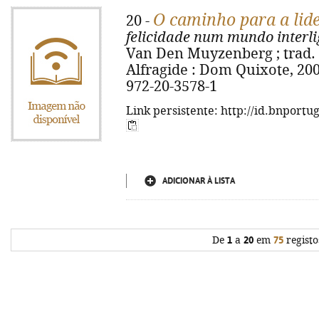
O caminho para a lid
20 -
felicidade num mundo interl
Van Den Muyzenberg ; trad. Só
Alfragide : Dom Quixote, 2008
972-20-3578-1
Link persistente: http://id.bnportu
ADICIONAR À LISTA
De
1
a
20
em
75
registo