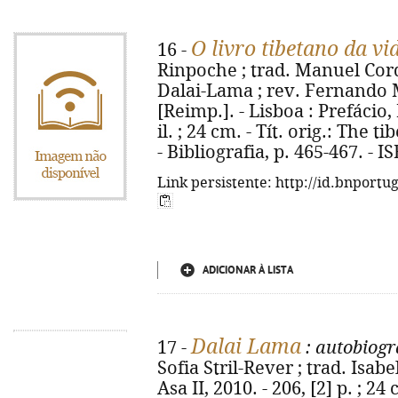
O livro tibetano da vi
16 -
Rinpoche ; trad. Manuel Cord
Dalai-Lama ; rev. Fernando Ma
[Reimp.]. - Lisboa : Prefácio, 
il. ; 24 cm. - Tít. orig.: The 
- Bibliografia, p. 465-467. - 
Link persistente: http://id.bnportu
ADICIONAR À LISTA
Dalai Lama
17 -
: autobiogra
Sofia Stril-Rever ; trad. Isabe
Asa II, 2010. - 206, [2] p. ; 24