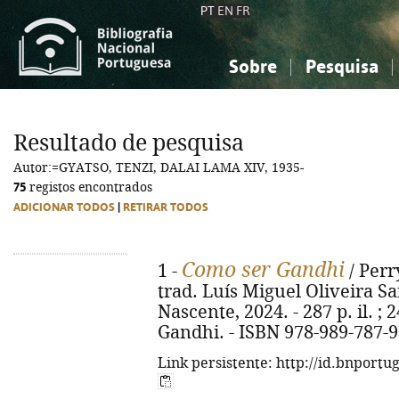
PT
EN
FR
Sobre
Pesquisa
Sobre a Bibliografia Nacional
Simples
Conhecimento, Informação...
Conhecimento, Informação...
Combinada
A
Resultado de pesquisa
Ciências sociais...
Ciências sociais...
Autor:=GYATSO, TENZI, DALAI LAMA XIV, 1935-
Arte, desporto...
Arte, desporto...
75
registos encontrados
ADICIONAR TODOS
|
RETIRAR TODOS
Como ser Gandhi
1 -
/ Perr
trad. Luís Miguel Oliveira San
Nascente, 2024. - 287 p. il. ; 
Gandhi. - ISBN 978-989-787-9
Link persistente: http://id.bnportu