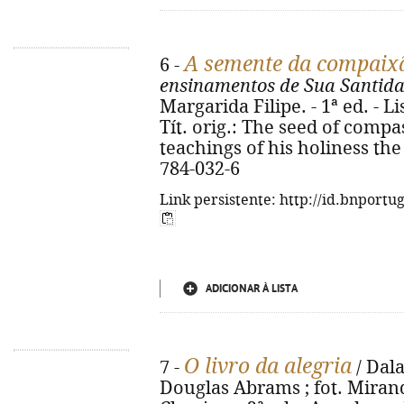
A semente da compaix
6 -
ensinamentos de Sua Santida
Margarida Filipe. - 1ª ed. - L
Tít. orig.: The seed of compa
teachings of his holiness the
784-032-6
Link persistente: http://id.bnportu
ADICIONAR À LISTA
O livro da alegria
7 -
/ Dal
Douglas Abrams ; fot. Miran