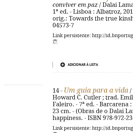
conviver em paz
/ Dalai Lama 
1ª ed. - Lisboa : Albatroz, 2012
orig.: Towards the true kinsh
04573-7
Link persistente: http://id.bnportu
ADICIONAR À LISTA
Um guia para a vida
14 -
/
Howard C. Cutler ; trad. Emí
Faleiro. - 7ª ed. - Barcarena :
23 cm. - (Obras de o Dalai Lama
happiness. - ISBN 978-972-23
Link persistente: http://id.bnportu