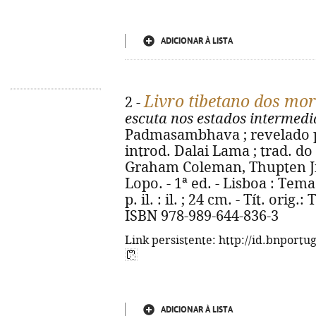
ADICIONAR À LISTA
Livro tibetano dos mor
2 -
escuta nos estados intermedi
Padmasambhava ; revelado p
introd. Dalai Lama ; trad. do
Graham Coleman, Thupten Jin
Lopo. - 1ª ed. - Lisboa : Tema
p. il. : il. ; 24 cm. - Tít. ori
ISBN 978-989-644-836-3
Link persistente: http://id.bnportu
ADICIONAR À LISTA