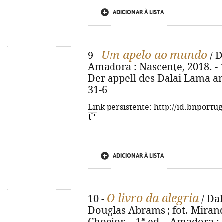
ADICIONAR À LISTA
Um apelo ao mundo
9 -
/ D
Amadora : Nascente, 2018. - 124
Der appell des Dalai Lama an
31-6
Link persistente: http://id.bnportu
ADICIONAR À LISTA
O livro da alegria
10 -
/ Da
Douglas Abrams ; fot. Miran
Choejor. - 1ª ed. - Amadora : N