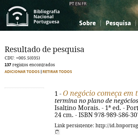
PT
EN
FR
Sobre
Pesquisa
Sobre a Bibliografia Nacional
Simples
Conhecimento, Informação...
Conhecimento, Informação...
Combinada
A
Resultado de pesquisa
Ciências sociais...
Ciências sociais...
CDU: =005.5(035)
Arte, desporto...
Arte, desporto...
137
registos encontrados
ADICIONAR TODOS
|
RETIRAR TODOS
O negócio começa em t
1 -
termina no plano de negócio
Isaltino Morais. - 1ª ed. - Port
24 cm. - ISBN 978-989-586-30
Link persistente: http://id.bnportu