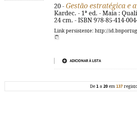
Gestão estratégica e 
20 -
Kardec. - 1ª ed. - Maia : Qualit
24 cm. - ISBN 978-85-414-004
Link persistente: http://id.bnportu
ADICIONAR À LISTA
De
1
a
20
em
137
regist