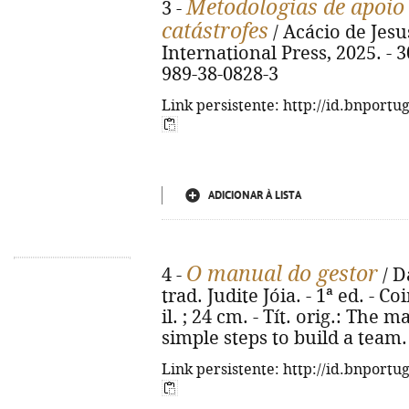
Metodologias de apoio 
3 -
catástrofes
/ Acácio de Jesu
International Press, 2025. - 30
989-38-0828-3
Link persistente: http://id.bnportu
ADICIONAR À LISTA
O manual do gestor
4 -
/ D
trad. Judite Jóia. - 1ª ed. - Co
il. ; 24 cm. - Tít. orig.: The
simple steps to build a team.
Link persistente: http://id.bnportu