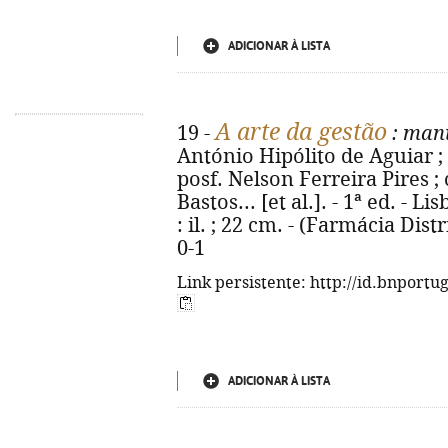
ADICIONAR À LISTA
A arte da gestão
19 -
: manu
António Hipólito de Aguiar ; 
posf. Nelson Ferreira Pires 
Bastos... [et al.]. - 1ª ed. - Li
: il. ; 22 cm. - (Farmácia Dis
0-1
Link persistente: http://id.bnportu
ADICIONAR À LISTA