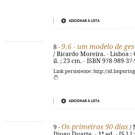
ADICIONAR À LISTA
9.6 - um modelo de ges
8 -
/ Ricardo Moreira. - Lisboa : 
il. ; 23 cm. - ISBN 978-989-37
Link persistente: http://id.bnportu
ADICIONAR À LISTA
Os primeiros 90 dias
9 -
/ 
Diogo Duarte. - 1ª ed. - [S.l.]