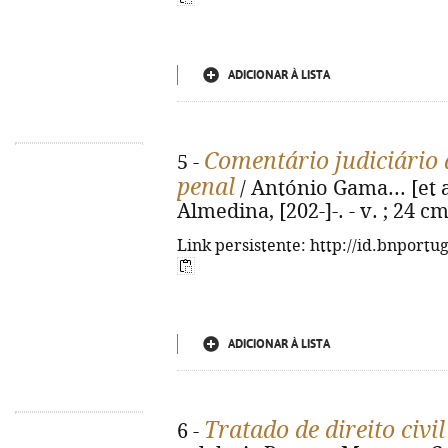
ADICIONAR À LISTA
Comentário judiciário 
5 -
penal
/ António Gama... [et al
Almedina, [202-]-. - v. ; 24 c
Link persistente: http://id.bnportu
ADICIONAR À LISTA
Tratado de direito civil
6 -