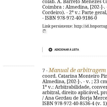
colab. A. Barreto Menezes Cor
Coimbra : Almedina, [202-]-. 
Cordeiro). - 2º v.: Parte geral
- ISBN 978-972-40-9186-0
Link persistente: http://id.bnportu
ADICIONAR À LISTA
Manual de arbitragem 
7 -
coord. Catarina Monteiro Pire
Almedina, [202-]-. - v. ; 23 c
1º v.: Arbitrabilidade, conv
arbitral, direito aplicável, p
/ Ana Gerdau de Borja Mercerea
ISBN 978-972-40-8536-4 (v. 1)