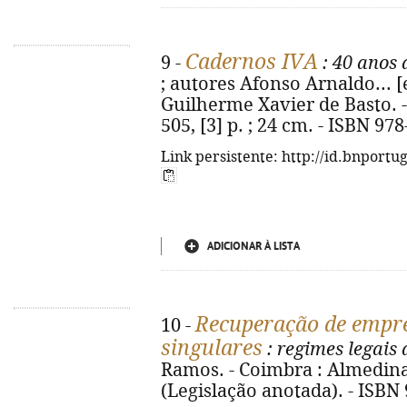
Cadernos IVA
9 -
: 40 anos 
; autores Afonso Arnaldo... [e
Guilherme Xavier de Basto. -
505, [3] p. ; 24 cm. - ISBN 97
Link persistente: http://id.bnportu
ADICIONAR À LISTA
Recuperação de empre
10 -
singulares
: regimes legais
Ramos. - Coimbra : Almedina, 
(Legislação anotada). - ISBN