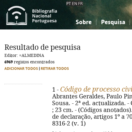
PT
EN
FR
Sobre
Pesquisa
Sobre a Bibliografia Nacional
Simples
Conhecimento, Informação...
Conhecimento, Informação...
Combinada
A
Resultado de pesquisa
Ciências sociais...
Ciências sociais...
Editor: =ALMEDINA
Arte, desporto...
Arte, desporto...
6969
registos encontrados
ADICIONAR TODOS
|
RETIRAR TODOS
Código de processo civ
1 -
Abrantes Geraldes, Paulo Pim
Sousa. - 2ª ed. actualizada. -
; 23 cm. - (Códigos anotados).
de declaração, artigos 1º a 70
8316-2 (v. 1)