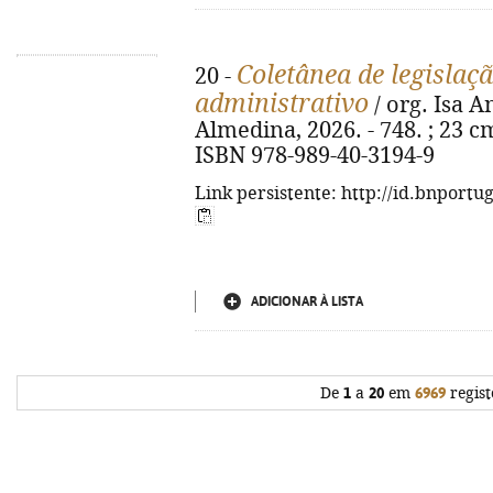
Coletânea de legislaçã
20 -
administrativo
/ org. Isa A
Almedina, 2026. - 748. ; 23 cm
ISBN 978-989-40-3194-9
Link persistente: http://id.bnportu
ADICIONAR À LISTA
De
1
a
20
em
6969
regist