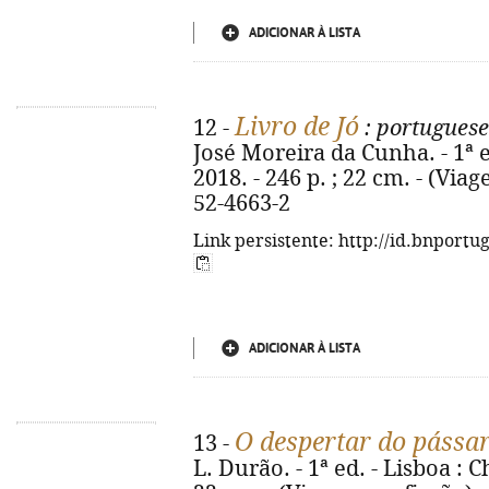
ADICIONAR À LISTA
Livro de Jó
12 -
: portuguese
José Moreira da Cunha. - 1ª e
2018. - 246 p. ; 22 cm. - (Via
52-4663-2
Link persistente: http://id.bnportu
ADICIONAR À LISTA
O despertar do pássa
13 -
L. Durão. - 1ª ed. - Lisboa : C