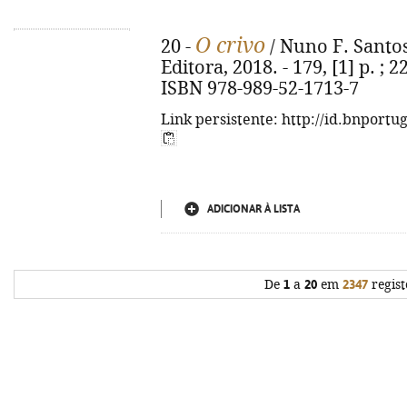
O crivo
20 -
/ Nuno F. Santos.
Editora, 2018. - 179, [1] p. ; 2
ISBN 978-989-52-1713-7
Link persistente: http://id.bnportu
ADICIONAR À LISTA
De
1
a
20
em
2347
regist