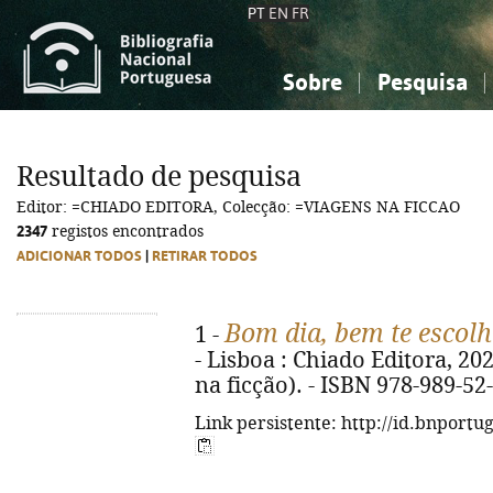
PT
EN
FR
Sobre
Pesquisa
Sobre a Bibliografia Nacional
Simples
Conhecimento, Informação...
Conhecimento, Informação...
Combinada
A
Resultado de pesquisa
Ciências sociais...
Ciências sociais...
Editor: =CHIADO EDITORA, Colecção: =VIAGENS NA FICCAO
Arte, desporto...
Arte, desporto...
2347
registos encontrados
ADICIONAR TODOS
|
RETIRAR TODOS
Bom dia, bem te escolh
1 -
- Lisboa : Chiado Editora, 202
na ficção). - ISBN 978-989-52
Link persistente: http://id.bnportu