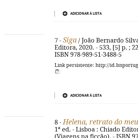
ADICIONAR À LISTA
Siga
7 -
/ João Bernardo Silva.
Editora, 2020. - 533, [5] p. ; 2
ISBN 978-989-51-3488-5
Link persistente: http://id.bnportu
ADICIONAR À LISTA
Helena, retrato do me
8 -
1ª ed. - Lisboa : Chiado Editora
(Viagens na ficção). - ISBN 