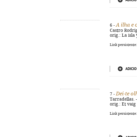
ADICIO
A ilha e
6 -
Castro Rodrigu
orig.: La isl
Link persistente
ADICIO
Dei-te ol
7 -
Tarradellas. -
orig.: Et vai
Link persistente