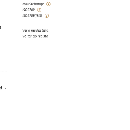
MarcXchange
ISO2709
ISO2709(ISIS)
N
Ver a minha lista
Voltar ao registo
d. -