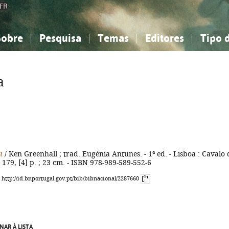
FR
Sobre
Pesquisa
Temas
Editores
Tipo 
obre a Bibliografia Nacional
imples
onhecimento, Informação...
onhecimento, Informação...
Combinada
A minha lista
Como utilizar
Filosofia, psicologia...
Filosofia, psicologia...
Perguntas frequente
a
iências sociais...
iências sociais...
Ciências exatas e naturais...
Ciências exatas e naturais...
rte, desporto...
rte, desporto...
Literatura, linguística...
Literatura, linguística...
h
/ Ken Greenhall ; trad. Eugénia Antunes. - 1ª ed. - Lisboa : Cavalo 
- 179, [4] p. ; 23 cm. - ISBN 978-989-589-552-6
: http://id.bnportugal.gov.pt/bib/bibnacional/2287660
NAR À LISTA