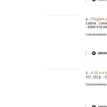
Viagem 
4 -
Lisboa : Caval
- ISBN 978-9
Link persistente
ADICIO
A lã e a 
5 -
357, [2] p. ;
Link persistente