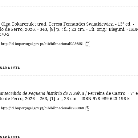
 Olga Tokarczuk ; trad. Teresa Fernandes Swiatkiewicz. - 13ª ed. -
o de Ferro, 2026. - 343, [8] p. : il. ; 23 cm. - Tít. orig.: Bieguni. - ISB
270-2
: http://id.bnportugal.gov.pt/bib/bibnacional/2286851
NAR À LISTA
antecedido de Pequena história de A Selva
/ Ferreira de Castro. - 7ª e
lo de Ferro, 2026. - 263, [1] p. ; 23 cm. - ISBN 978-989-623-196-5
: http://id.bnportugal.gov.pt/bib/bibnacional/2286860
NAR À LISTA