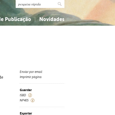
de Publicação
Novidades
s
Religião...
Religião...
Ciências aplicadas...
Ciências aplicadas...
História, geografia, biografias...
História, geografia, biografias...
Enviar por email
de
Imprimir página
Guardar
ISBD
NP405
Exportar