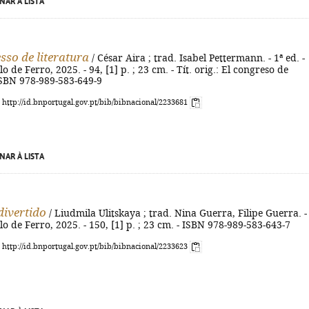
NAR À LISTA
sso de literatura
/ César Aira ; trad. Isabel Pettermann. - 1ª ed. -
o de Ferro, 2025. - 94, [1] p. ; 23 cm. - Tít. orig.: El congreso de
 ISBN 978-989-583-649-9
: http://id.bnportugal.gov.pt/bib/bibnacional/2233681
NAR À LISTA
divertido
/ Liudmila Ulitskaya ; trad. Nina Guerra, Filipe Guerra. -
lo de Ferro, 2025. - 150, [1] p. ; 23 cm. - ISBN 978-989-583-643-7
: http://id.bnportugal.gov.pt/bib/bibnacional/2233623