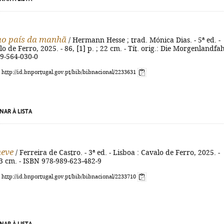
ao país da manhã
/ Hermann Hesse ; trad. Mónica Dias. - 5ª ed. -
o de Ferro, 2025. - 86, [1] p. ; 22 cm. - Tít. orig.: Die Morgenlandfah
89-564-030-0
: http://id.bnportugal.gov.pt/bib/bibnacional/2233631
NAR À LISTA
neve
/ Ferreira de Castro. - 3ª ed. - Lisboa : Cavalo de Ferro, 2025. -
 23 cm. - ISBN 978-989-623-482-9
: http://id.bnportugal.gov.pt/bib/bibnacional/2233710