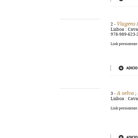
Viagens
2 -
/
Lisboa : Caval
978-989-623-
Link persistente
ADICIO
A selva
3 -
;
Lisboa : Cava
Link persistente
ADICIO