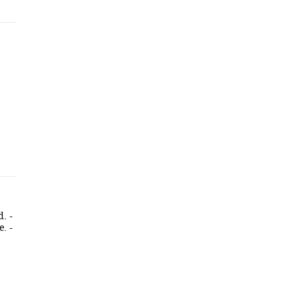
. -
. -