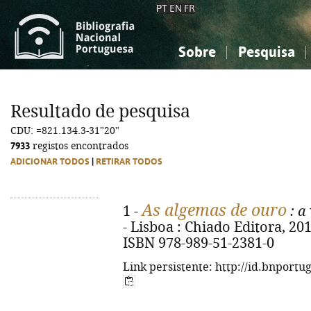
PT
EN
FR
Sobre
Pesquisa
Sobre a Bibliografia Nacional
Simples
Conhecimento, Informação...
Conhecimento, Informação...
Combinada
A
Resultado de pesquisa
Ciências sociais...
Ciências sociais...
CDU: =821.134.3-31"20"
Arte, desporto...
Arte, desporto...
7933
registos encontrados
ADICIONAR TODOS
|
RETIRAR TODOS
As algemas de ouro
1 -
: a
- Lisboa : Chiado Editora, 2015.
ISBN 978-989-51-2381-0
Link persistente: http://id.bnportu