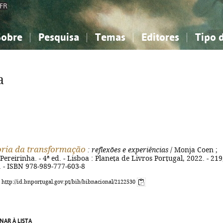
FR
Sobre
Pesquisa
Temas
Editores
Tipo 
obre a Bibliografia Nacional
imples
onhecimento, Informação...
onhecimento, Informação...
Combinada
A minha lista
Como utilizar
Filosofia, psicologia...
Filosofia, psicologia...
Perguntas frequente
a
iências sociais...
iências sociais...
Ciências exatas e naturais...
Ciências exatas e naturais...
rte, desporto...
rte, desporto...
Literatura, linguística...
Literatura, linguística...
ria da transformação
: reflexões e experiências
/ Monja Coen ;
ereirinha. - 4ª ed. - Lisboa : Planeta de Livros Portugal, 2022. - 219
m. - ISBN 978-989-777-603-8
: http://id.bnportugal.gov.pt/bib/bibnacional/2122530
NAR À LISTA