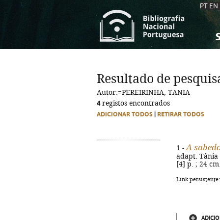
PT
EN
S
S
C
C
Resultado de pesquis
C
C
Autor:=PEREIRINHA, TANIA
A
A
4
registos encontrados
ADICIONAR TODOS
|
RETIRAR TODOS
A sabedo
1 -
adapt. Tânia P
[4] p. ; 24 c
Link persistente
ADICIO