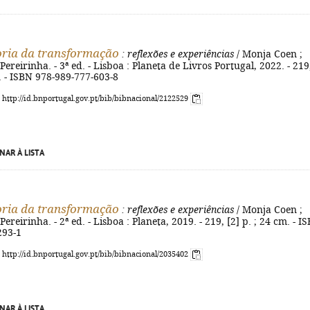
ria da transformação
: reflexões e experiências
/ Monja Coen ;
ereirinha. - 3ª ed. - Lisboa : Planeta de Livros Portugal, 2022. - 219
m. - ISBN 978-989-777-603-8
: http://id.bnportugal.gov.pt/bib/bibnacional/2122529
NAR À LISTA
ria da transformação
: reflexões e experiências
/ Monja Coen ;
ereirinha. - 2ª ed. - Lisboa : Planeta, 2019. - 219, [2] p. ; 24 cm. - I
293-1
: http://id.bnportugal.gov.pt/bib/bibnacional/2035402
NAR À LISTA