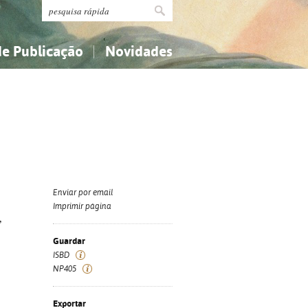
de Publicação
Novidades
s
Religião...
Religião...
Ciências aplicadas...
Ciências aplicadas...
História, geografia, biografias...
História, geografia, biografias...
Enviar por email
Imprimir página
,
Guardar
ISBD
NP405
Exportar