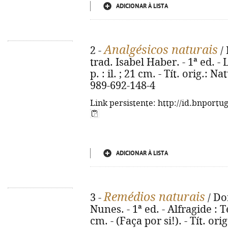
ADICIONAR À LISTA
Analgésicos naturais
2 -
/ 
trad. Isabel Haber. - 1ª ed. - 
p. : il. ; 21 cm. - Tít. orig.: 
989-692-148-4
Link persistente: http://id.bnportu
ADICIONAR À LISTA
Remédios naturais
3 -
/ Do
Nunes. - 1ª ed. - Alfragide : Tex
cm. - (Faça por si!). - Tít. or