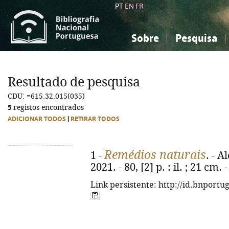
PT
EN
FR
Sobre
Pesquisa
Sobre a Bibliografia Nacional
Simples
Conhecimento, Informação...
Conhecimento, Informação...
Combinada
A
Resultado de pesquisa
Ciências sociais...
Ciências sociais...
CDU: =615.32.015(035)
Arte, desporto...
Arte, desporto...
5
registos encontrados
ADICIONAR TODOS
|
RETIRAR TODOS
Remédios naturais
1 -
. - 
2021. - 80, [2] p. : il. ; 21 cm.
Link persistente: http://id.bnportu