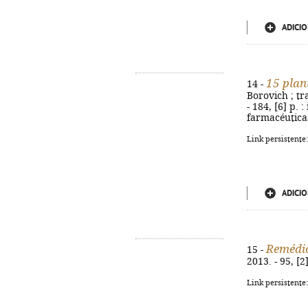
ADICIO
15 plan
14 -
Borovich ; tr
- 184, [6] p. 
farmacéuticas
Link persistente
ADICIO
Remédio
15 -
2013. - 95, [2
Link persistente