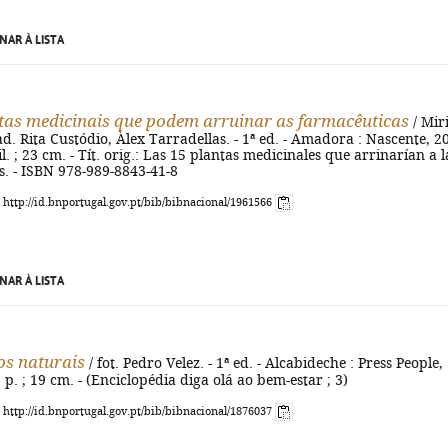
NAR À LISTA
tas medicinais que podem arruinar as farmacêuticas
/ Mir
ad. Rita Custódio, Àlex Tarradellas. - 1ª ed. - Amadora : Nascente, 2
: il. ; 23 cm. - Tít. orig.: Las 15 plantas medicinales que arrinarían a l
. - ISBN 978-989-8843-41-8
: http://id.bnportugal.gov.pt/bib/bibnacional/1961566
NAR À LISTA
s naturais
/ fot. Pedro Velez. - 1ª ed. - Alcabideche : Press People,
] p. ; 19 cm. - (Enciclopédia diga olá ao bem-estar ; 3)
: http://id.bnportugal.gov.pt/bib/bibnacional/1876037