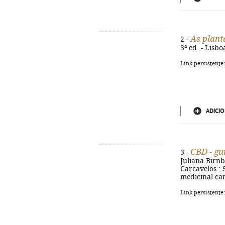
As plant
2 -
3ª ed. - Lisbo
Link persistente
ADICIO
CBD - gu
3 -
Juliana Birnb
Carcavelos : Se
medicinal ca
Link persistente