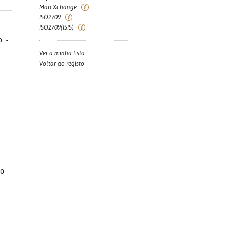
MarcXchange
ISO2709
ISO2709(ISIS)
. -
Ver a minha lista
Voltar ao registo
to