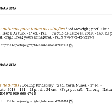
NAR À LISTA
 naturais para todas as estações
/ Sof McVeigh ; pref. Kistie
 Isabel Araújo. - 1ª ed. - [S.l.] : Círculo de Leitores, 2018. - 143, [1] p
 Tít. orig.: Treat yourself natural. - ISBN 978-972-42-5219-3
: http://id.bnportugal.gov.pt/bib/bibnacional/2019173
NAR À LISTA
 naturais
/ Dorling Kindersley ; trad. Carla Nunes. - 1ª ed. -
to, 2018. - 191 , [1] p. : il. ; 24 cm. - (Faça por si!). - Tít. orig.: Natu
ISBN 978-989-660-474-5
: http://id.bnportugal.gov.pt/bib/bibnacional/2010309