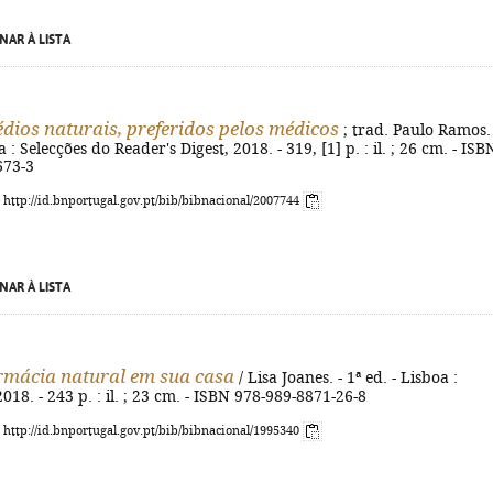
NAR À LISTA
dios naturais, preferidos pelos médicos
; trad. Paulo Ramos. 
: Selecções do Reader's Digest, 2018. - 319, [1] p. : il. ; 26 cm. - ISB
673-3
: http://id.bnportugal.gov.pt/bib/bibnacional/2007744
NAR À LISTA
mácia natural em sua casa
/ Lisa Joanes. - 1ª ed. - Lisboa :
018. - 243 p. : il. ; 23 cm. - ISBN 978-989-8871-26-8
: http://id.bnportugal.gov.pt/bib/bibnacional/1995340