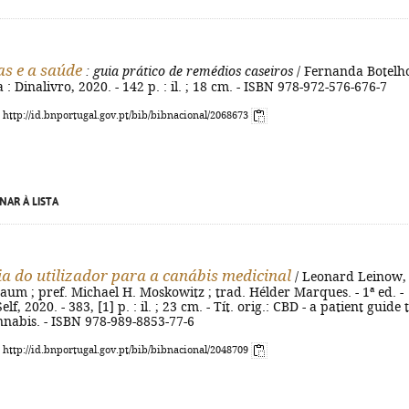
as e a saúde
: guia prático de remédios caseiros
/ Fernanda Botelho
a : Dinalivro, 2020. - 142 p. : il. ; 18 cm. - ISBN 978-972-576-676-7
: http://id.bnportugal.gov.pt/bib/bibnacional/2068673
NAR À LISTA
ia do utilizador para a canábis medicinal
/ Leonard Leinow,
aum ; pref. Michael H. Moskowitz ; trad. Hélder Marques. - 1ª ed. -
lf, 2020. - 383, [1] p. : il. ; 23 cm. - Tít. orig.: CBD - a patient guide 
nnabis. - ISBN 978-989-8853-77-6
: http://id.bnportugal.gov.pt/bib/bibnacional/2048709