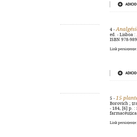
ADICIO
Analgési
4 -
ed. - Lisboa : 
ISBN 978-989
Link persistente
ADICIO
15 plant
5 -
Borovich ; tr
- 184, [6] p. 
farmacéuticas
Link persistente