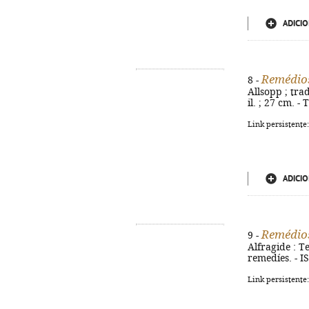
ADICIO
Remédios
8 -
Allsopp ; trad.
il. ; 27 cm. -
Link persistente
ADICIO
Remédios
9 -
Alfragide : Tex
remedíes. - 
Link persistente