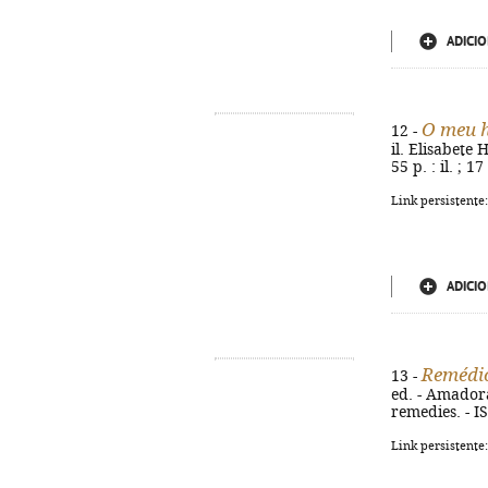
ADICIO
O meu h
12 -
il. Elisabete
55 p. : il. ; 
Link persistente
ADICIO
Remédio
13 -
ed. - Amadora 
remedies. - 
Link persistente