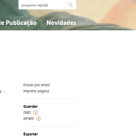
de Publicação
Novidades
s
Religião...
Religião...
Ciências aplicadas...
Ciências aplicadas...
História, geografia, biografias...
História, geografia, biografias...
Enviar por email
. -
Imprimir página
Guardar
ISBD
NP405
Exportar