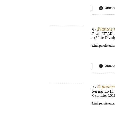
ADICIO
Plantas 
6 -
Real : UTAD -
- (Série Divu
Link persistente
ADICIO
O podero
7 -
Fernando H. C
Carnide, 2018
Link persistente