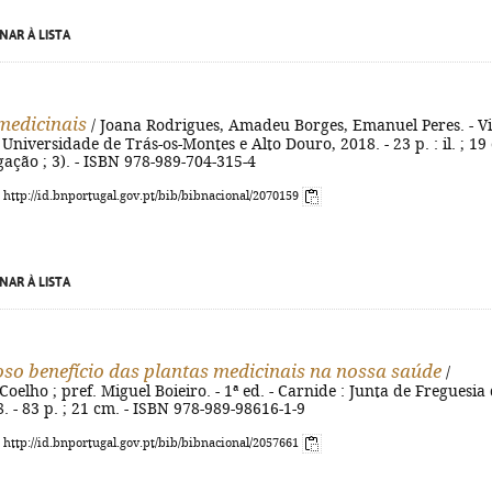
NAR À LISTA
medicinais
/ Joana Rodrigues, Amadeu Borges, Emanuel Peres. - Vi
 Universidade de Trás-os-Montes e Alto Douro, 2018. - 23 p. : il. ; 19
lgação ; 3). - ISBN 978-989-704-315-4
: http://id.bnportugal.gov.pt/bib/bibnacional/2070159
NAR À LISTA
so benefício das plantas medicinais na nossa saúde
/
oelho ; pref. Miguel Boieiro. - 1ª ed. - Carnide : Junta de Freguesia
. - 83 p. ; 21 cm. - ISBN 978-989-98616-1-9
: http://id.bnportugal.gov.pt/bib/bibnacional/2057661