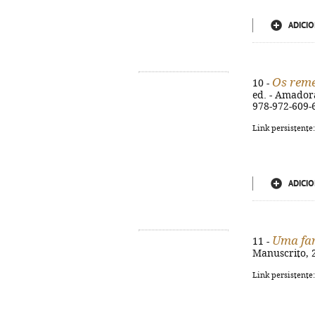
ADICIO
Os remé
10 -
ed. - Amadora 
978-972-609-
Link persistente
ADICIO
Uma far
11 -
Manuscrito, 2
Link persistente