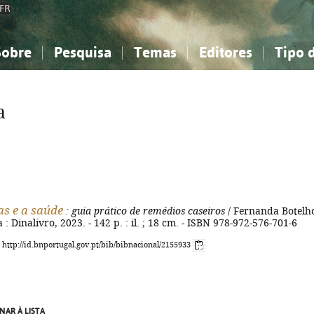
FR
Sobre
Pesquisa
Temas
Editores
Tipo 
obre a Bibliografia Nacional
imples
onhecimento, Informação...
onhecimento, Informação...
Combinada
A minha lista
Como utilizar
Filosofia, psicologia...
Filosofia, psicologia...
Perguntas frequente
a
iências sociais...
iências sociais...
Ciências exatas e naturais...
Ciências exatas e naturais...
rte, desporto...
rte, desporto...
Literatura, linguística...
Literatura, linguística...
as e a saúde
: guia prático de remédios caseiros
/ Fernanda Botelho
a : Dinalivro, 2023. - 142 p. : il. ; 18 cm. - ISBN 978-972-576-701-6
: http://id.bnportugal.gov.pt/bib/bibnacional/2155933
NAR À LISTA