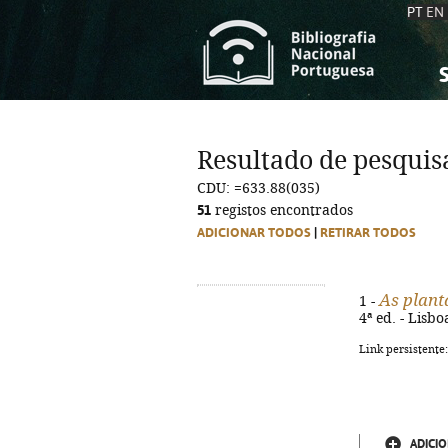
PT
EN
S
S
C
C
Resultado de pesquis
C
C
CDU: =633.88(035)
A
A
51
registos encontrados
ADICIONAR TODOS
|
RETIRAR TODOS
As plant
1 -
4ª ed. - Lisbo
Link persistente
ADICIO