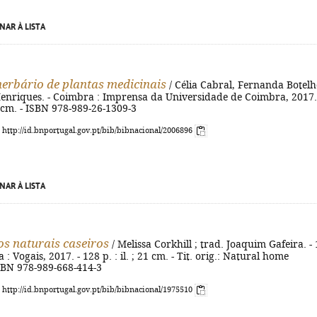
NAR À LISTA
erbário de plantas medicinais
/ Célia Cabral, Fernanda Botelh
 Henriques. - Coimbra : Imprensa da Universidade de Coimbra, 2017.
17 cm. - ISBN 978-989-26-1309-3
: http://id.bnportugal.gov.pt/bib/bibnacional/2006896
NAR À LISTA
s naturais caseiros
/ Melissa Corkhill ; trad. Joaquim Gafeira. - 
: Vogais, 2017. - 128 p. : il. ; 21 cm. - Tit. orig.: Natural home
ISBN 978-989-668-414-3
: http://id.bnportugal.gov.pt/bib/bibnacional/1975510