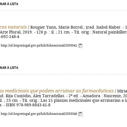
NAR À LISTA
cos naturais
/ Rougier Yann, Marie Borrel ; trad. Isabel Haber. - 1
Arte Plural, 2019. - 128 p. : il. ; 21 cm. - Tít. orig.: Natural painkillers
-692-148-4
: http://id.bnportugal.gov.pt/bib/bibnacional/2035041
NAR À LISTA
as medicinais que podem arruinar as farmacêuticas
/ Miri
ad. Rita Custódio, Àlex Tarradellas. - 2ª ed. - Amadora : Nascente, 2
: il. ; 23 cm. - Tít. orig.: Las 15 plantas medicinales que arrinarían a l
. - ISBN 978-989-8843-41-8
: http://id.bnportugal.gov.pt/bib/bibnacional/2033340