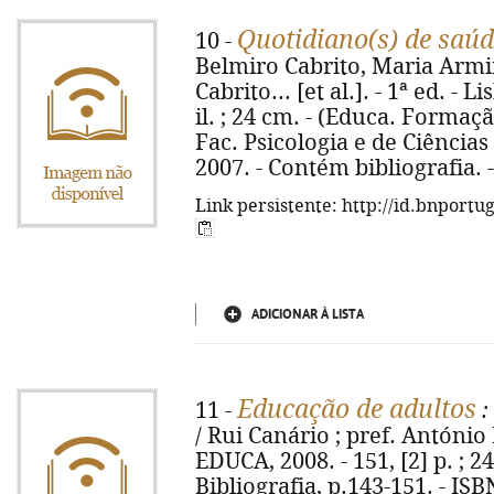
Quotidiano(s) de saúd
10 -
Belmiro Cabrito, Maria Armi
Cabrito... [et al.]. - 1ª ed. - L
il. ; 24 cm. - (Educa. Formaçã
Fac. Psicologia e de Ciências
2007. - Contém bibliografia. 
Link persistente: http://id.bnportu
ADICIONAR À LISTA
Educação de adultos
11 -
:
/ Rui Canário ; pref. António 
EDUCA, 2008. - 151, [2] p. ; 2
Bibliografia, p.143-151. - IS