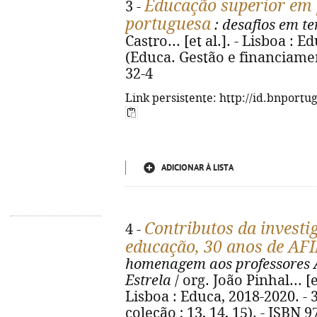
Educação superior em p
3 -
portuguesa
: desafios em t
Castro... [et al.]. - Lisboa : E
(Educa. Gestão e financiamen
32-4
Link persistente: http://id.bnportu
ADICIONAR À LISTA
Contributos da investi
4 -
educação, 30 anos de AF
homenagem aos professores A
Estrela
/ org. João Pinhal... [
Lisboa : Educa, 2018-2020. - 3
coleção ; 13, 14, 15). - ISBN 9