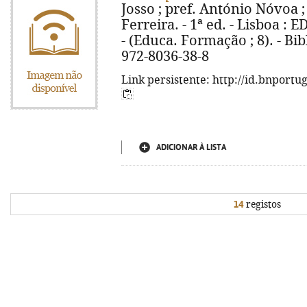
Josso ; pref. António Nóvoa ; 
Ferreira. - 1ª ed. - Lisboa : E
- (Educa. Formação ; 8). - Bib
972-8036-38-8
Link persistente: http://id.bnportu
ADICIONAR À LISTA
14
registos