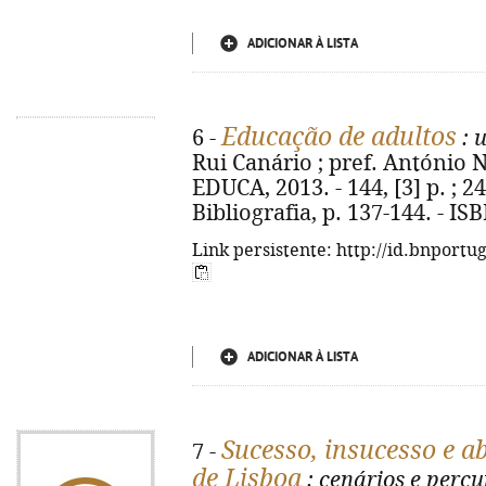
ADICIONAR À LISTA
Educação de adultos
6 -
: 
Rui Canário ; pref. António N
EDUCA, 2013. - 144, [3] p. ; 2
Bibliografia, p. 137-144. - I
Link persistente: http://id.bnportu
ADICIONAR À LISTA
Sucesso, insucesso e 
7 -
de Lisboa
: cenários e percu