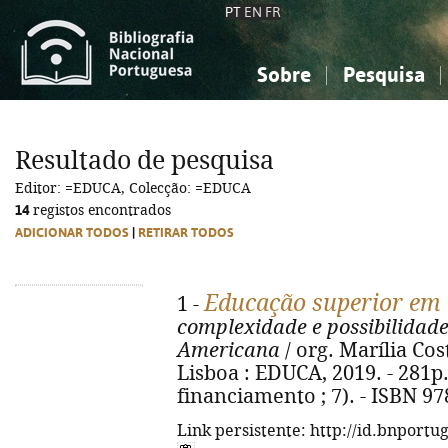
PT
EN
FR
Sobre
Pesquisa
Sobre a Bibliografia Nacional
Simples
Conhecimento, Informação...
Conhecimento, Informação...
Combinada
A
Resultado de pesquisa
Ciências sociais...
Ciências sociais...
Editor: =EDUCA, Colecção: =EDUCA
Arte, desporto...
Arte, desporto...
14
registos encontrados
ADICIONAR TODOS
|
RETIRAR TODOS
Educação superior em 
1 -
complexidade e possibilidade
Americana
/ org. Marília Cos
Lisboa : EDUCA, 2019. - 281p. 
financiamento ; 7). - ISBN 9
Link persistente: http://id.bnportu