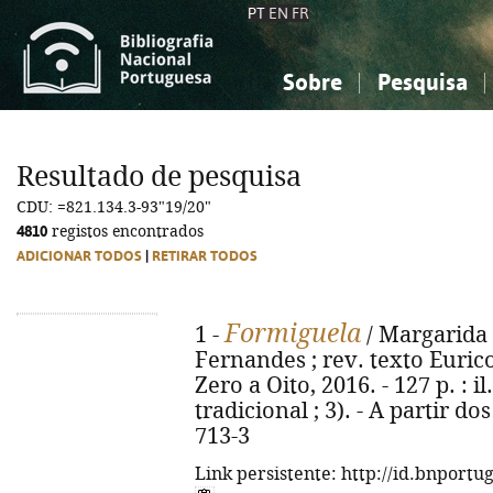
PT
EN
FR
Sobre
Pesquisa
Sobre a Bibliografia Nacional
Simples
Conhecimento, Informação...
Conhecimento, Informação...
Combinada
A
Resultado de pesquisa
Ciências sociais...
Ciências sociais...
CDU: =821.134.3-93"19/20"
Arte, desporto...
Arte, desporto...
4810
registos encontrados
ADICIONAR TODOS
|
RETIRAR TODOS
Formiguela
1 -
/ Margarida F
Fernandes ; rev. texto Eurico
Zero a Oito, 2016. - 127 p. : i
tradicional ; 3). - A partir d
713-3
Link persistente: http://id.bnportu