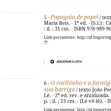
Papagaio de papel
5 -
/ tex
Maria Reis. - 1ª ed. - [S.l.] : 
: il. ; 31 cm. - ISBN 978-989-9
Link persistente: http://id.bnportu
ADICIONAR À LISTA
O coelhinho e a formig
6 -
sua barriga
/ texto João Ped
Lé. - 2ª ed. rev. e atualizada. 
p. : il. ; 23 cm. - (Lé-vê-lê). 
Link persistente: http://id.bnportu