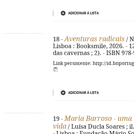
ADICIONAR À LISTA
Aventuras radicais
18 -
/ N
Lisboa : Booksmile, 2026. - 126
das cavernas ; 2). - ISBN 978
Link persistente: http://id.bnportu
ADICIONAR À LISTA
Maria Barroso - uma e
19 -
vida
/ Luísa Ducla Soares ; i
- Lisboa : Fundação Mário So