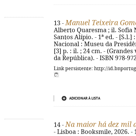
Manuel Teixeira Gome
13 -
Alberto Quaresma ; il. Sofia N
Santos Alípio. - 1ª ed. - [S.l.
Nacional : Museu da Presidên
[3] p. : il. ; 24 cm. - (Grand
da República). - ISBN 978-97
Link persistente: http://id.bnportu
ADICIONAR À LISTA
Na maior há dez mil 
14 -
- Lisboa : Booksmile, 2026. - 12