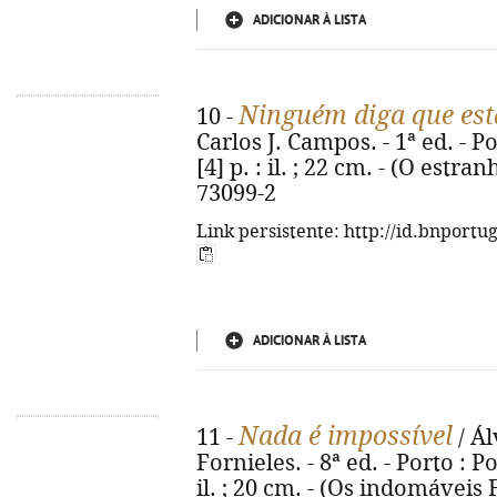
ADICIONAR À LISTA
Ninguém diga que est
10 -
Carlos J. Campos. - 1ª ed. - Po
[4] p. : il. ; 22 cm. - (O estra
73099-2
Link persistente: http://id.bnportu
ADICIONAR À LISTA
Nada é impossível
11 -
/ Ál
Fornieles. - 8ª ed. - Porto : Po
il. ; 20 cm. - (Os indomáveis 