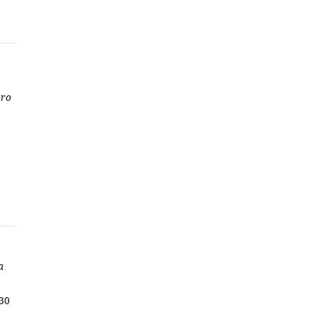
bro
a
 30