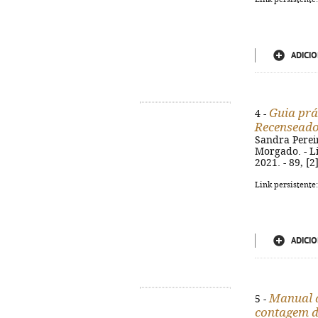
ADICIO
Guia prá
4 -
Recenseado
Sandra Pereir
Morgado. - Li
2021. - 89, [2
Link persistente
ADICIO
Manual d
5 -
contagem de