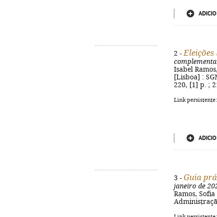
ADICIO
Eleições
2 -
complementa
Isabel Ramos,
[Lisboa] : SG
220, [1] p. ; 
Link persistente
ADICIO
Guia prá
3 -
janeiro de 20
Ramos, Sofia 
Administração
Link persistente