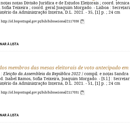
 notas notas Divisão Jurídica e de Estudos Eleitorais ; coord. técnica
 Sofia Teixeira ; coord. geral Joaquim Morgado. - Lisboa : Secretari
stério da Administração Interna, D.L. 2021. - 35, [1] p. ; 24 cm
: http://id.bnportugal.gov.pt/bib/bibnacional/2117038
NAR À LISTA
os membros das mesas eleitorais de voto antecipado em
: Eleição da Assembleia da República 2022
/ compil. e notas Sandra
rd. Isabel Ramos, Sofia Teixeira, Joaquim Morgado. - [S.l.] : Secretar
stério da Administração Interna, D.L. 2021. - 51, [1] p. ; 24 cm
: http://id.bnportugal.gov.pt/bib/bibnacional/2117031
NAR À LISTA