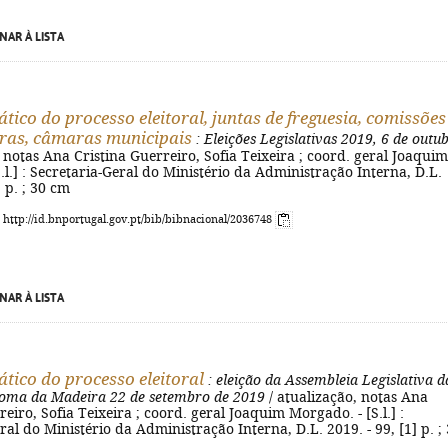
NAR À LISTA
ático do processo eleitoral, juntas de freguesia, comissões
ras, câmaras municipais
: Eleições Legislativas 2019, 6 de outu
, notas Ana Cristina Guerreiro, Sofia Teixeira ; coord. geral Joaquim
.l.] : Secretaria-Geral do Ministério da Administração Interna, D.L.
] p. ; 30 cm
: http://id.bnportugal.gov.pt/bib/bibnacional/2036748
NAR À LISTA
ático do processo eleitoral
: eleição da Assembleia Legislativa d
oma da Madeira 22 de setembro de 2019
/ atualização, notas Ana
reiro, Sofia Teixeira ; coord. geral Joaquim Morgado. - [S.l.] :
ral do Ministério da Administração Interna, D.L. 2019. - 99, [1] p. ;