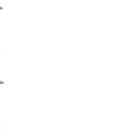
a-
ia-