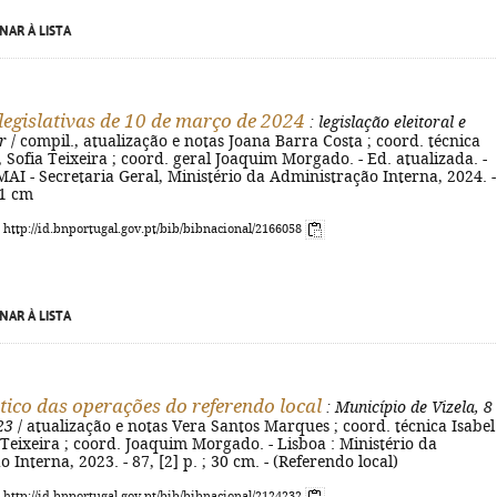
NAR À LISTA
 legislativas de 10 de março de 2024
: legislação eleitoral e
r
/ compil., atualização e notas Joana Barra Costa ; coord. técnica
 Sofia Teixeira ; coord. geral Joaquim Morgado. - Ed. atualizada. -
MAI - Secretaria Geral, Ministério da Administração Interna, 2024. -
21 cm
: http://id.bnportugal.gov.pt/bib/bibnacional/2166058
NAR À LISTA
tico das operações do referendo local
: Município de Vizela, 8
23
/ atualização e notas Vera Santos Marques ; coord. técnica Isabel
Teixeira ; coord. Joaquim Morgado. - Lisboa : Ministério da
 Interna, 2023. - 87, [2] p. ; 30 cm. - (Referendo local)
: http://id.bnportugal.gov.pt/bib/bibnacional/2124232