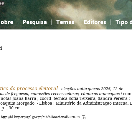
FR
Sobre
Pesquisa
Temas
Editores
Tipo 
obre a Bibliografia Nacional
imples
onhecimento, Informação...
onhecimento, Informação...
Combinada
A minha lista
Como utilizar
Filosofia, psicologia...
Filosofia, psicologia...
Perguntas frequente
a
iências sociais...
iências sociais...
Ciências exatas e naturais...
Ciências exatas e naturais...
rte, desporto...
rte, desporto...
Literatura, linguística...
Literatura, linguística...
tico do processo eleitoral
: eleições autárquicas 2025, 12 de
tas de freguesia, comissões recenseadoras, câmaras municipais
/ comp
 notas Joana Barra ; coord. técnica Sofia Teixeira, Sandra Pereira ;
Joaquim Morgado. - Lisboa : Ministério da Administração Interna, D
] p. ; 30 cm
: http://id.bnportugal.gov.pt/bib/bibnacional/2228739