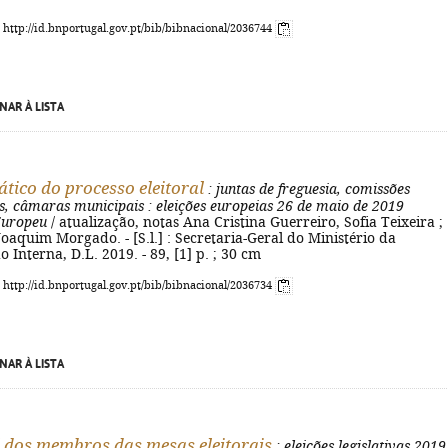
: http://id.bnportugal.gov.pt/bib/bibnacional/2036744
NAR À LISTA
ático do processo eleitoral
: juntas de freguesia, comissões
s, câmaras municipais
: eleições europeias 26 de maio de 2019
Europeu
/ atualização, notas Ana Cristina Guerreiro, Sofia Teixeira ;
Joaquim Morgado. - [S.l.] : Secretaria-Geral do Ministério da
 Interna, D.L. 2019. - 89, [1] p. ; 30 cm
: http://id.bnportugal.gov.pt/bib/bibnacional/2036734
NAR À LISTA
dos membros das mesas eleitorais
: eleições legislativas 2019