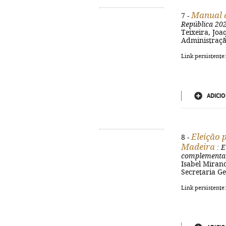
Manual d
7 -
República 20
Teixeira, Joa
Administração
Link persistente
ADICIO
Eleição 
8 -
Madeira
: E
complementa
Isabel Miran
Secretaria Ger
Link persistente