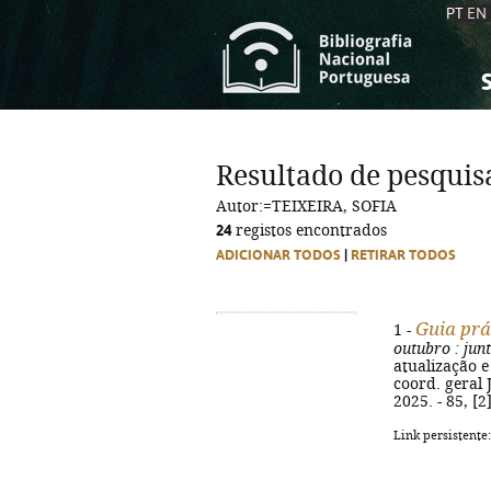
PT
EN
S
S
C
C
Resultado de pesquis
C
C
Autor:=TEIXEIRA, SOFIA
A
A
24
registos encontrados
ADICIONAR TODOS
|
RETIRAR TODOS
Guia prá
1 -
outubro
: jun
atualização e
coord. geral 
2025. - 85, [2
Link persistente