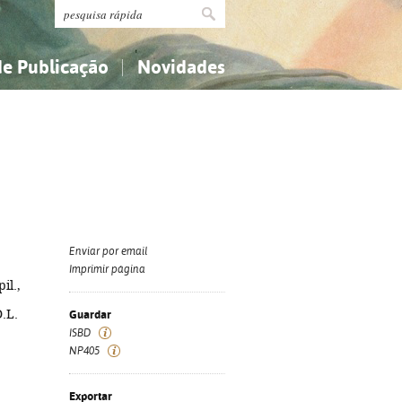
de Publicação
Novidades
s
Religião...
Religião...
Ciências aplicadas...
Ciências aplicadas...
História, geografia, biografias...
História, geografia, biografias...
Enviar por email
Imprimir página
il.,
.L.
Guardar
ISBD
NP405
Exportar