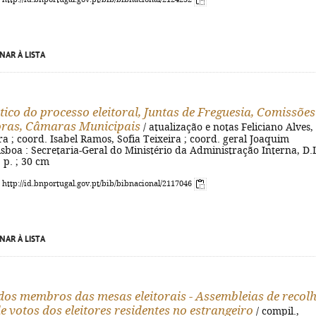
NAR À LISTA
tico do processo eleitoral, Juntas de Freguesia, Comissões
ras, Câmaras Municipais
/ atualização e notas Feliciano Alves,
a ; coord. Isabel Ramos, Sofia Teixeira ; coord. geral Joaquim
sboa : Secretaria-Geral do Ministério da Administração Interna, D.
] p. ; 30 cm
: http://id.bnportugal.gov.pt/bib/bibnacional/2117046
NAR À LISTA
os membros das mesas eleitorais - Assembleias de recolh
 votos dos eleitores residentes no estrangeiro
/ compil.,