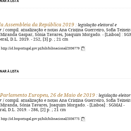
NAR À LISTA
da Assembleia da República 2019
: legislação eleitoral e
r
/ compil. atualização e notas Ana Cristina Guerreiro, Sofia Teixeir
l Miranda Gaspar, Sónia Tavares, Joaquim Morgado. - [Lisboa] : S
eral, D.L. 2019. - 252, [3] p. ; 21 cm
: http://id.bnportugal.gov.pt/bib/bibnacional/2036779
NAR À LISTA
 Parlamento Europeu, 26 de Maio de 2019
: legislação eleitor
r
/ compil. atualização e notas Ana Cristina Guerreiro, Sofia Teixeir
l Miranda, Sónia Tavares, Joaquim Morgado. - [Lisboa] : SGMAI -
al, D.L. 2019. - 286, [2] p. ; 21 cm
: http://id.bnportugal.gov.pt/bib/bibnacional/2036775