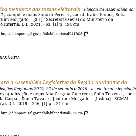
os membros das mesas eleitorais
: Eleição da Assembleia da
22
/ compil. e notas Sandra Pereira ; coord. Isabel Ramos, Sofia
quim Morgado. - [S.l.] : Secretaria-Geral do Ministério da
 Interna, D.L. 2021. - 63, [1] p. ; 24 cm
: http://id.bnportugal.gov.pt/bib/bibnacional/2117025
NAR À LISTA
para a Assembleia Legislativa da Região Autónoma da
leições Regionais 2019, 22 de setembro 2019
: lei eleitoral e legislaçã
r
/ atualização e notas Ana Cristina Guerreiro, Sofia Teixeira ; coor
da Gaspar, Sónia Tavares, Joaquim Morgado. - [Lisboa] : SGMAI -
al, D.L. 2019. - 246, [1] p. ; 21 cm
: http://id.bnportugal.gov.pt/bib/bibnacional/2036794