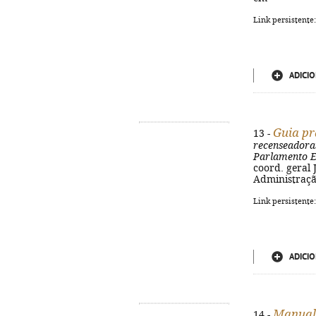
Link persistente
ADICIO
Guia pr
13 -
recenseadora
Parlamento 
coord. geral 
Administração
Link persistente
ADICIO
Manual 
14 -