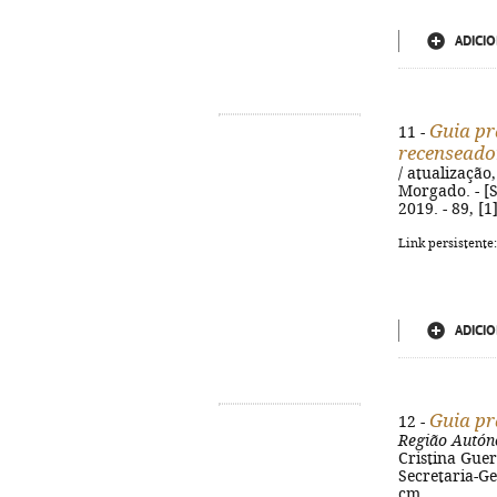
ADICIO
Guia pr
11 -
recenseado
/ atualização
Morgado. - [S
2019. - 89, [1
Link persistente
ADICIO
Guia pr
12 -
Região Autón
Cristina Guer
Secretaria-Ge
cm