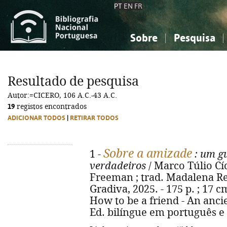
PT
EN
FR
Sobre
Pesquisa
Sobre a Bibliografia Nacional
Simples
Conhecimento, Informação...
Conhecimento, Informação...
Combinada
A
Resultado de pesquisa
Ciências sociais...
Ciências sociais...
Autor:=CICERO, 106 A.C.-43 A.C.
Arte, desporto...
Arte, desporto...
19
registos encontrados
ADICIONAR TODOS
|
RETIRAR TODOS
Sobre a amizade
1 -
: um gu
verdadeiros
/ Marco Túlio Cíc
Freeman ; trad. Madalena Requ
Gradiva, 2025. - 175 p. ; 17 cm
How to be a friend - An ancie
Ed. bilíngue em português e 