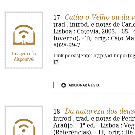
Catão-o-Velho ou da v
17 -
trad., introd. e notas de Car
Lisboa : Cotovia, 2005. - 65, [
Inverno). - Tt. orig.: Cato Ma
8028-99-7
Link persistente: http://id.bnportu
ADICIONAR À LISTA
Da natureza dos deus
18 -
introd., trad. e notas de Pedr
Araújo. - 1ª ed. - Lisboa : Veg
(Referências). - Tít. orig.: D