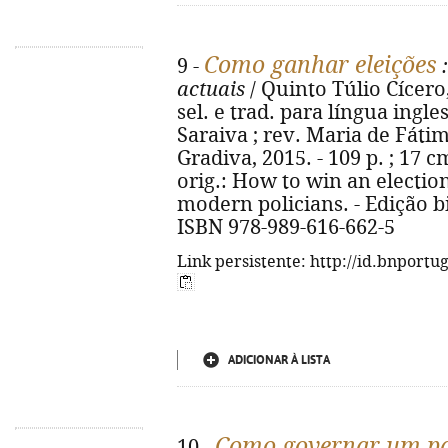
Como ganhar eleições
9 -
:
actuais
/ Quinto Túlio Cícero,
sel. e trad. para língua ingl
Saraiva ; rev. Maria de Fátim
Gradiva, 2015. - 109 p. ; 17 cm
orig.: How to win an election
modern policians. - Edição b
ISBN 978-989-616-662-5
Link persistente: http://id.bnportu
ADICIONAR À LISTA
Como governar um pa
10 -