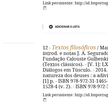
Link persistente: http://id.bnportu
ADICIONAR À LISTA
Textos filosóficos
12 -
/ Mar
introd. e notas J. A. Segurad
Fundação Calouste Gulbenkian, 
(Textos clássicos). - [V. 1]: LX
Diálogos em Túsculo. - 2014. -
natureza dos deuses : a adiv
[1] p. - ISBN 978-972-31-1465-
1528-4 (v. 2). - ISBN 978-972-
Link persistente: http://id.bnportu