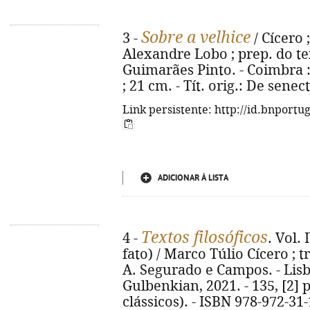
Sobre a velhice
3 -
/ Cícero 
Alexandre Lobo ; prep. do te
Guimarães Pinto. - Coimbra : 
; 21 cm. - Tít. orig.: De sene
Link persistente: http://id.bnportu
ADICIONAR À LISTA
Textos filosóficos
4 -
. Vol.
fato) / Marco Túlio Cícero ; tr
A. Segurado e Campos. - Lis
Gulbenkian, 2021. - 135, [2] p.
clássicos). - ISBN 978-972-31