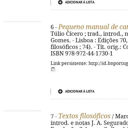
ADICIONAR À LISTA
Pequeno manual de can
6 -
Túlio Cícero ; trad., introd.
Gomes. - Lisboa : Edições 70, 
filosóficos ; 74). - Tít. orig
ISBN 978-972-44-1730-1
Link persistente: http://id.bnportu
ADICIONAR À LISTA
Textos filosóficos
7 -
/ Marc
introd. e notas J. A. Segurado