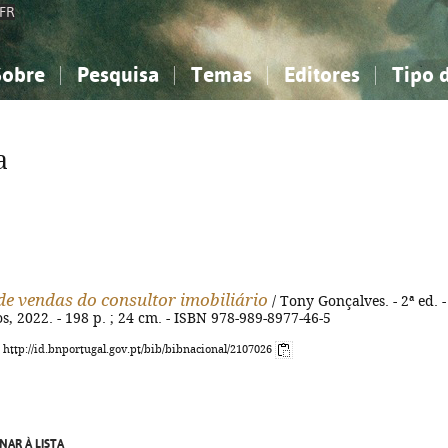
FR
Sobre
Pesquisa
Temas
Editores
Tipo 
obre a Bibliografia Nacional
imples
onhecimento, Informação...
onhecimento, Informação...
Combinada
A minha lista
Como utilizar
Filosofia, psicologia...
Filosofia, psicologia...
Perguntas frequente
a
iências sociais...
iências sociais...
Ciências exatas e naturais...
Ciências exatas e naturais...
rte, desporto...
rte, desporto...
Literatura, linguística...
Literatura, linguística...
e vendas do consultor imobiliário
/ Tony Gonçalves. - 2ª ed. -
os, 2022. - 198 p. ; 24 cm. - ISBN 978-989-8977-46-5
: http://id.bnportugal.gov.pt/bib/bibnacional/2107026
NAR À LISTA