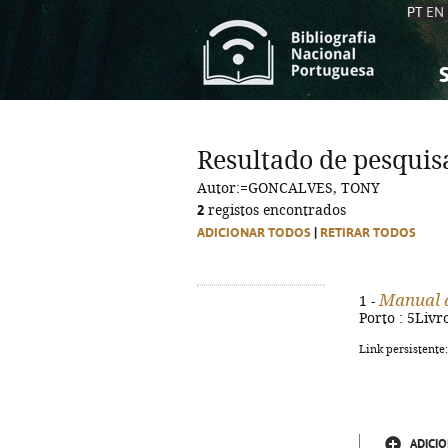
PT
EN
S
S
C
C
Resultado de pesquis
C
C
Autor:=GONCALVES, TONY
A
A
2
registos encontrados
ADICIONAR TODOS
|
RETIRAR TODOS
Manual d
1 -
Porto : 5Livr
Link persistente
ADICIO