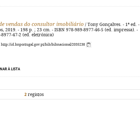
e vendas do consultor imobiliário
/ Tony Gonçalves. - 1ª ed. -
os, 2019. - 198 p. ; 23 cm. - ISBN 978-989-8977-46-5 (ed. impressa). -
8977-47-2 (ed. eletrónica)
: http://id.bnportugal.gov.pt/bib/bibnacional/2035238
NAR À LISTA
2
registos