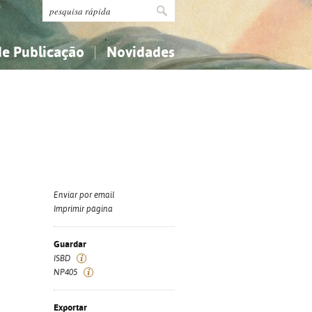
de Publicação
Novidades
s
Religião...
Religião...
Ciências aplicadas...
Ciências aplicadas...
História, geografia, biografias...
História, geografia, biografias...
Enviar por email
Imprimir página
Guardar
ISBD
NP405
Exportar