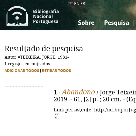
PT
EN
FR
Sobre
Pesquisa
Sobre a Bibliografia Nacional
Simples
Conhecimento, Informação...
Conhecimento, Informação...
Combinada
A
Resultado de pesquisa
Ciências sociais...
Ciências sociais...
Autor:=TEIXEIRA, JORGE, 1981-
Arte, desporto...
Arte, desporto...
1
registos encontrados
ADICIONAR TODOS
|
RETIRAR TODOS
Abandono
1 -
/ Jorge Teixei
2019. - 61, [2] p. ; 20 cm. - (E
Link persistente: http://id.bnportu