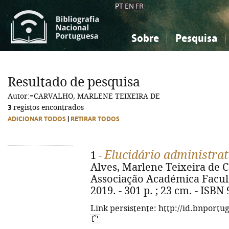
PT
EN
FR
Sobre
Pesquisa
Sobre a Bibliografia Nacional
Simples
Conhecimento, Informação...
Conhecimento, Informação...
Combinada
A
Resultado de pesquisa
Ciências sociais...
Ciências sociais...
Autor:=CARVALHO, MARLENE TEIXEIRA DE
Arte, desporto...
Arte, desporto...
3
registos encontrados
ADICIONAR TODOS
|
RETIRAR TODOS
Elucidário administrati
1 -
Alves, Marlene Teixeira de C
Associação Académica Faculd
2019. - 301 p. ; 23 cm. - ISBN
Link persistente: http://id.bnportu