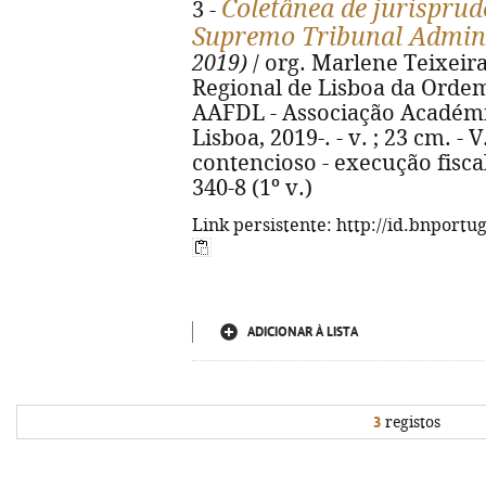
Coletânea de jurisprud
3 -
Supremo Tribunal Admini
2019)
/ org. Marlene Teixeir
Regional de Lisboa da Ordem
AAFDL - Associação Académi
Lisboa, 2019-. - v. ; 23 cm. -
contencioso - execução fiscal
340-8 (1º v.)
Link persistente: http://id.bnportu
ADICIONAR À LISTA
3
registos