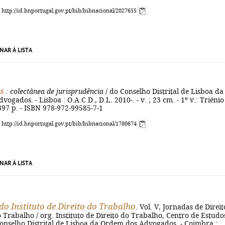
: http://id.bnportugal.gov.pt/bib/bibnacional/2027655
NAR À LISTA
s
: colectânea de jurisprudência
/ do Conselho Distrital de Lisboa da
ogados. - Lisboa : O.A.C.D., D.L. 2010-. - v. ; 23 cm. - 1º v.: Triénio
397 p. - ISBN 978-972-99585-7-1
: http://id.bnportugal.gov.pt/bib/bibnacional/1780674
NAR À LISTA
do Instituto de Direito do Trabalho
. Vol. V, Jornadas de Direit
 Trabalho / org. Instituto de Direito do Trabalho, Centro de Estudo
Conselho Distrital de Lisboa da Ordem dos Advogados. - Coimbra :