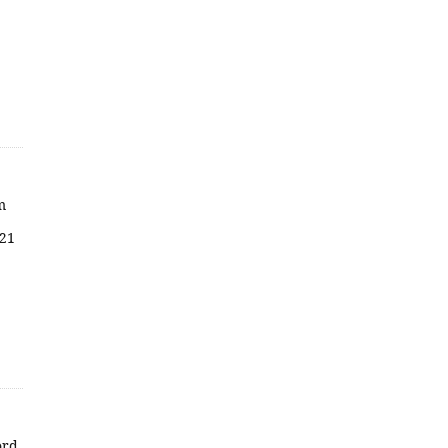
m
 21
ord.