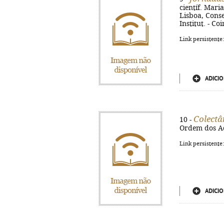
científ. Mari
Lisboa, Cons
Institut. - C
Link persistente
ADICIO
Colectâ
10 -
Ordem dos Ad
Link persistente
ADICIO