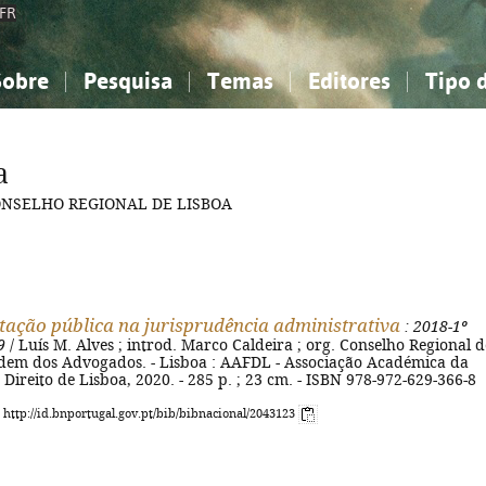
FR
Sobre
Pesquisa
Temas
Editores
Tipo 
obre a Bibliografia Nacional
imples
onhecimento, Informação...
onhecimento, Informação...
Combinada
A minha lista
Como utilizar
Filosofia, psicologia...
Filosofia, psicologia...
Perguntas frequente
a
iências sociais...
iências sociais...
Ciências exatas e naturais...
Ciências exatas e naturais...
ONSELHO REGIONAL DE LISBOA
rte, desporto...
rte, desporto...
Literatura, linguística...
Literatura, linguística...
tação pública na jurisprudência administrativa
: 2018-1º
9
/ Luís M. Alves ; introd. Marco Caldeira ; org. Conselho Regional d
dem dos Advogados. - Lisboa : AAFDL - Associação Académica da
Direito de Lisboa, 2020. - 285 p. ; 23 cm. - ISBN 978-972-629-366-8
: http://id.bnportugal.gov.pt/bib/bibnacional/2043123