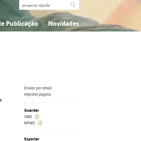
de Publicação
Novidades
s
Religião...
Religião...
Ciências aplicadas...
Ciências aplicadas...
História, geografia, biografias...
História, geografia, biografias...
Enviar por email
Imprimir página
e
Guardar
ISBD
NP405
Exportar