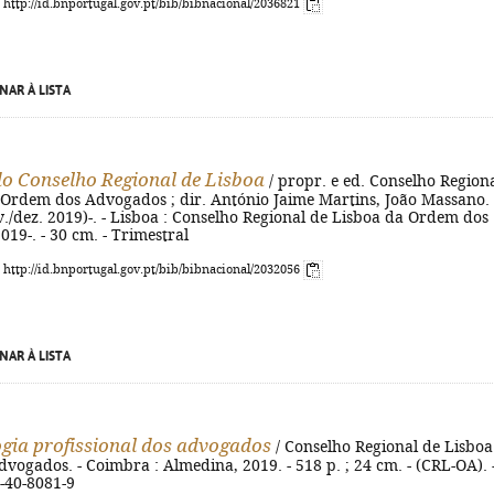
: http://id.bnportugal.gov.pt/bib/bibnacional/2036821
NAR À LISTA
do Conselho Regional de Lisboa
/ propr. e ed. Conselho Region
 Ordem dos Advogados ; dir. António Jaime Martins, João Massano. 
v./dez. 2019)-. - Lisboa : Conselho Regional de Lisboa da Ordem dos
19-. - 30 cm. - Trimestral
: http://id.bnportugal.gov.pt/bib/bibnacional/2032056
NAR À LISTA
gia profissional dos advogados
/ Conselho Regional de Lisboa
ogados. - Coimbra : Almedina, 2019. - 518 p. ; 24 cm. - (CRL-OA). 
-40-8081-9