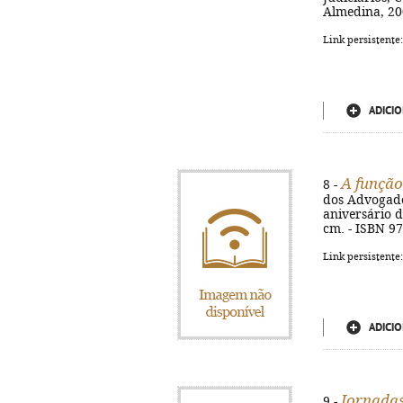
Almedina, 200
Link persistente
ADICIO
A função
8 -
dos Advogados
aniversário d
cm. - ISBN 9
Link persistente
ADICIO
Jornadas
9 -