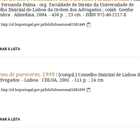
a Fernanda Palma ; org. Faculdade de Direito da Universidade de
elho Distrital de Lisboa da Ordem dos Advogados ; colab. Goethe
oimbra : Almedina, 2004. - 450 p. ; 23 cm. - ISBN 972-40-2217-X
: http://id.bnportugal.gov.pt/bib/bibnacional/1361449
NAR À LISTA
nea de pareceres, 1999
/ [compil.] Conselho Distrital de Lisboa 
vogados. - Lisboa : CDLOA, 2001. - 111 p. ; 24 cm
: http://id.bnportugal.gov.pt/bib/bibnacional/1081859
NAR À LISTA