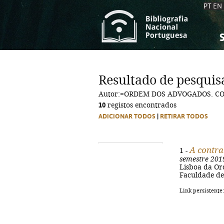
PT
EN
S
S
C
C
Resultado de pesquis
C
C
Autor:=ORDEM DOS ADVOGADOS. C
A
A
10
registos encontrados
ADICIONAR TODOS
|
RETIRAR TODOS
A contra
1 -
semestre 201
Lisboa da Or
Faculdade de 
Link persistente