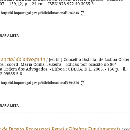
7. - 139, [2] p. ; 24 cm. - ISBN 978-972-40-3055-5
: http://id.bnportugal.gov.pt/bib/bibnacional/2202815
NAR À LISTA
 social do advogado
/ [ed lit.] Conselho Distrital de Lisboa Orde
 ; coord. Maria Odília Teixeira. - Edição por ocasião do 80ª
a Ordem dos Advogados. - Lisboa : CDLOA, D.L. 2006. - 156 p. : il. ;
72-99585-5-6
: http://id.bnportugal.gov.pt/bib/bibnacional/1694676
NAR À LISTA
 de Direito Processual Penal e Direitos Fundamentais
/ co