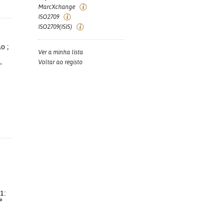
MarcXchange
ISO2709
ISO2709(ISIS)
o ;
Ver a minha lista
Voltar ao registo
-
1:
º