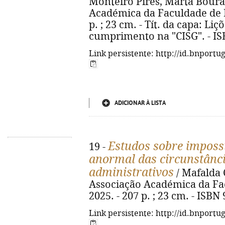
Monteiro Pires, Marta Boura.
Académica da Faculdade de Di
p. ; 23 cm. - Tít. da capa: Li
cumprimento na "CISG". - IS
Link persistente: http://id.bnportu
ADICIONAR À LISTA
Estudos sobre impossi
19 -
anormal das circunstânci
administrativos
/ Mafalda 
Associação Académica da Fac
2025. - 207 p. ; 23 cm. - ISBN
Link persistente: http://id.bnportu