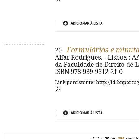
ADICIONAR À LISTA
Formulários e minutas
20 -
Alfar Rodrigues. - Lisboa :
da Faculdade de Direito de Lis
ISBN 978-989-9312-21-0
Link persistente: http://id.bnportu
ADICIONAR À LISTA
De
1
a
20
em
356
regist