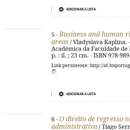
ADICIONAR À LISTA
Business and human rig
5 -
areas
/ Vladyslava Kaplina. 
Académica da Faculdade de Di
p. : il. ; 23 cm. - ISBN 978-98
Link persistente: http://id.bnportu
ADICIONAR À LISTA
O direito de regresso 
6 -
administrativa
/ Tiago Serr