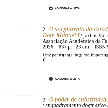
ADICIONAR À LISTA
O surgimento do Estad
2 -
Dom Manuel I
/ Jarbas Vas
Associação Académica da Fac
2026. - 637 p. ; 23 cm. - ISBN
Link persistente: http://id.bnportu
ADICIONAR À LISTA
O poder de substituiçã
3 -
: enquadramento dogmático-c