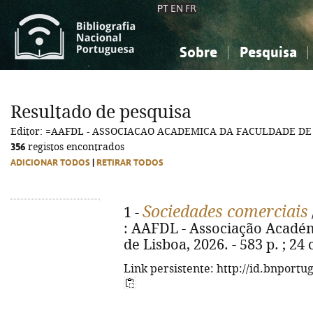
PT
EN
FR
Sobre
Pesquisa
Sobre a Bibliografia Nacional
Simples
Conhecimento, Informação...
Conhecimento, Informação...
Combinada
A
Resultado de pesquisa
Ciências sociais...
Ciências sociais...
Editor: =AAFDL - ASSOCIACAO ACADEMICA DA FACULDADE DE
Arte, desporto...
Arte, desporto...
356
registos encontrados
ADICIONAR TODOS
|
RETIRAR TODOS
Sociedades comerciais
1 -
: AAFDL - Associação Académ
de Lisboa, 2026. - 583 p. ; 2
Link persistente: http://id.bnportu