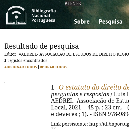
PT
EN
FR
Sobre
Pesquisa
Sobre a Bibliografia Nacional
Simples
Conhecimento, Informação...
Conhecimento, Informação...
Combinada
A
Resultado de pesquisa
Ciências sociais...
Ciências sociais...
Editor: =AEDREL- ASSOCIACAO DE ESTUDOS DE DIREITO REGI
Arte, desporto...
Arte, desporto...
2
registos encontrados
ADICIONAR TODOS
|
RETIRAR TODOS
O estatuto do direito 
1 -
perguntas e respostas
/ Luís 
AEDREL- Associação de Estud
Local, 2021. - 45 p. ; 23 cm. 
e deveres ; 1). - ISBN 978-98
Link persistente: http://id.bnportu