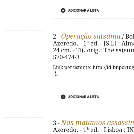
ADICIONAR À LISTA
Operação satsuma
2 -
/ Bo
Azeredo. - 1ª ed. - [S.l.] : Alm
24 cm. - Tít. orig.: The sats
570-474-3
Link persistente: http://id.bnportu
ADICIONAR À LISTA
Nós matamos assassi
3 -
Azeredo. - 1ª ed. - Lisboa : IN,