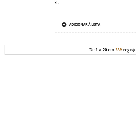
ADICIONAR À LISTA
De
1
a
20
em
339
regist