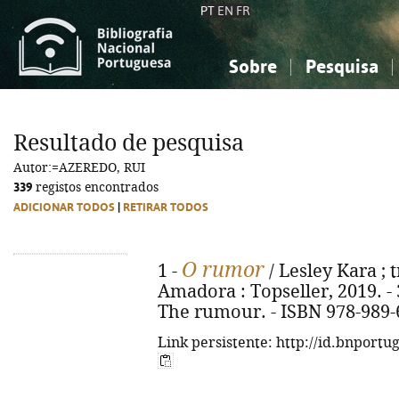
PT
EN
FR
Sobre
Pesquisa
Sobre a Bibliografia Nacional
Simples
Conhecimento, Informação...
Conhecimento, Informação...
Combinada
A
Resultado de pesquisa
Ciências sociais...
Ciências sociais...
Autor:=AZEREDO, RUI
Arte, desporto...
Arte, desporto...
339
registos encontrados
ADICIONAR TODOS
|
RETIRAR TODOS
O rumor
1 -
/ Lesley Kara ; t
Amadora : Topseller, 2019. - 31
The rumour. - ISBN 978-989-
Link persistente: http://id.bnportu