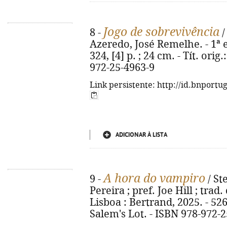
Jogo de sobrevivência
8 -
/
Azeredo, José Remelhe. - 1ª ed
324, [4] p. ; 24 cm. - Tít. or
972-25-4963-9
Link persistente: http://id.bnportu
ADICIONAR À LISTA
A hora do vampiro
9 -
/ St
Pereira ; pref. Joe Hill ; trad.
Lisboa : Bertrand, 2025. - 526, 
Salem's Lot. - ISBN 978-972-