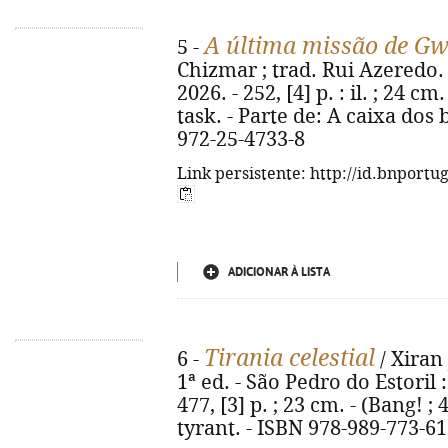
A última missão de G
5 -
Chizmar ; trad. Rui Azeredo. -
2026. - 252, [4] p. : il. ; 24 cm
task. - Parte de: A caixa dos
972-25-4733-8
Link persistente: http://id.bnportu
ADICIONAR À LISTA
Tirania celestial
6 -
/ Xiran 
1ª ed. - São Pedro do Estoril
477, [3] p. ; 23 cm. - (Bang! ; 
tyrant. - ISBN 978-989-773-61