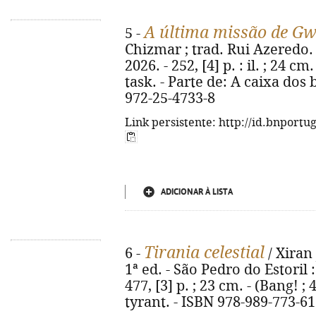
A última missão de G
5 -
Chizmar ; trad. Rui Azeredo. -
2026. - 252, [4] p. : il. ; 24 cm
task. - Parte de: A caixa dos
972-25-4733-8
Link persistente: http://id.bnportu
ADICIONAR À LISTA
Tirania celestial
6 -
/ Xiran 
1ª ed. - São Pedro do Estoril
477, [3] p. ; 23 cm. - (Bang! ; 
tyrant. - ISBN 978-989-773-61