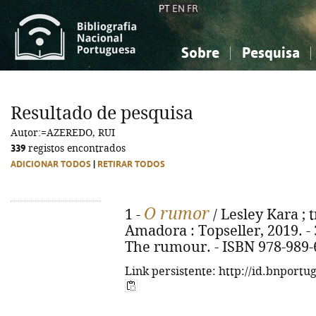
PT
EN
FR
Sobre
Pesquisa
Sobre a Bibliografia Nacional
Simples
Conhecimento, Informação...
Conhecimento, Informação...
Combinada
A
Resultado de pesquisa
Ciências sociais...
Ciências sociais...
Autor:=AZEREDO, RUI
Arte, desporto...
Arte, desporto...
339
registos encontrados
ADICIONAR TODOS
|
RETIRAR TODOS
O rumor
1 -
/ Lesley Kara ; t
Amadora : Topseller, 2019. - 31
The rumour. - ISBN 978-989-
Link persistente: http://id.bnportu