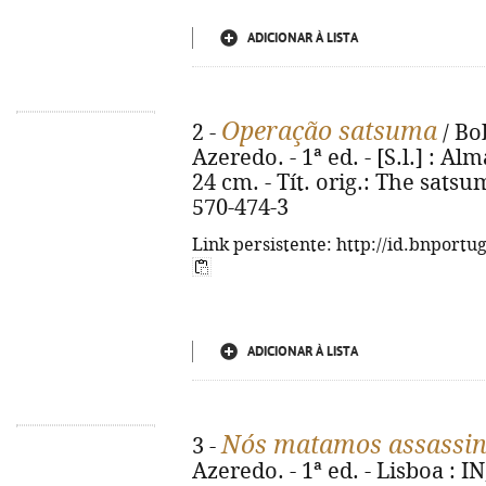
ADICIONAR À LISTA
Operação satsuma
2 -
/ Bo
Azeredo. - 1ª ed. - [S.l.] : Alm
24 cm. - Tít. orig.: The sats
570-474-3
Link persistente: http://id.bnportu
ADICIONAR À LISTA
Nós matamos assassi
3 -
Azeredo. - 1ª ed. - Lisboa : IN,