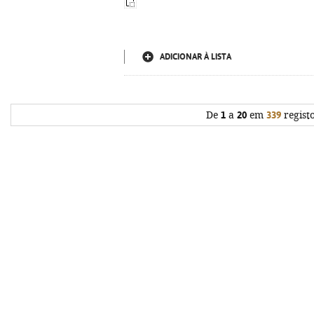
ADICIONAR À LISTA
De
1
a
20
em
339
regist