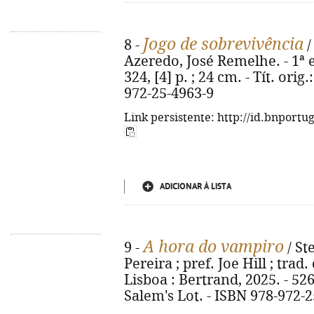
Jogo de sobrevivência
8 -
/
Azeredo, José Remelhe. - 1ª ed
324, [4] p. ; 24 cm. - Tít. or
972-25-4963-9
Link persistente: http://id.bnportu
ADICIONAR À LISTA
A hora do vampiro
9 -
/ St
Pereira ; pref. Joe Hill ; trad.
Lisboa : Bertrand, 2025. - 526, 
Salem's Lot. - ISBN 978-972-