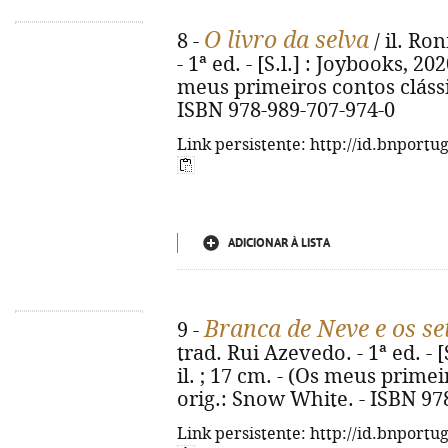
O livro da selva
8 -
/ il. Ro
- 1ª ed. - [S.l.] : Joybooks, 2020
meus primeiros contos clássico
ISBN 978-989-707-974-0
Link persistente: http://id.bnportu
ADICIONAR À LISTA
Branca de Neve e os se
9 -
trad. Rui Azevedo. - 1ª ed. - [S
il. ; 17 cm. - (Os meus primeir
orig.: Snow White. - ISBN 97
Link persistente: http://id.bnportu