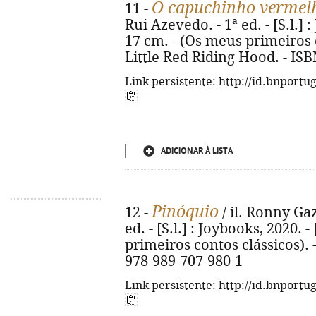
O capuchinho vermel
11 -
Rui Azevedo. - 1ª ed. - [S.l.] : 
17 cm. - (Os meus primeiros co
Little Red Riding Hood. - IS
Link persistente: http://id.bnportu
ADICIONAR À LISTA
Pinóquio
12 -
/ il. Ronny Gaz
ed. - [S.l.] : Joybooks, 2020. - 
primeiros contos clássicos). -
978-989-707-980-1
Link persistente: http://id.bnportu