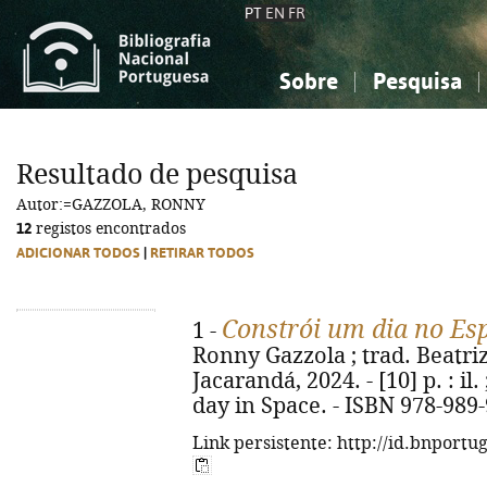
PT
EN
FR
Sobre
Pesquisa
Sobre a Bibliografia Nacional
Simples
Conhecimento, Informação...
Conhecimento, Informação...
Combinada
A
Resultado de pesquisa
Ciências sociais...
Ciências sociais...
Autor:=GAZZOLA, RONNY
Arte, desporto...
Arte, desporto...
12
registos encontrados
ADICIONAR TODOS
|
RETIRAR TODOS
Constrói um dia no Es
1 -
Ronny Gazzola ; trad. Beatriz 
Jacarandá, 2024. - [10] p. : il.
day in Space. - ISBN 978-989
Link persistente: http://id.bnportu