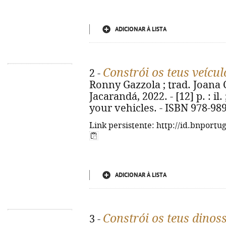
ADICIONAR À LISTA
Constrói os teus veícul
2 -
Ronny Gazzola ; trad. Joana C
Jacarandá, 2022. - [12] p. : il.
your vehicles. - ISBN 978-98
Link persistente: http://id.bnportu
ADICIONAR À LISTA
Constrói os teus dinos
3 -