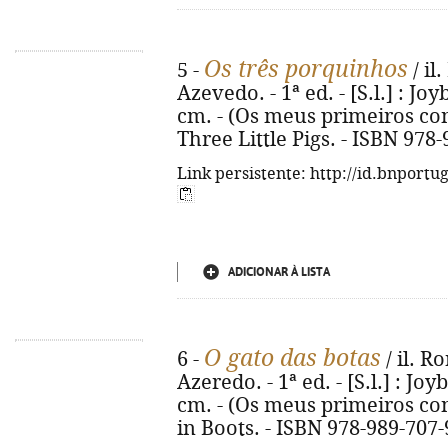
Os três porquinhos
5 -
/ il
Azevedo. - 1ª ed. - [S.l.] : Joyb
cm. - (Os meus primeiros conto
Three Little Pigs. - ISBN 978
Link persistente: http://id.bnportu
ADICIONAR À LISTA
O gato das botas
6 -
/ il. R
Azeredo. - 1ª ed. - [S.l.] : Joyb
cm. - (Os meus primeiros conto
in Boots. - ISBN 978-989-707-