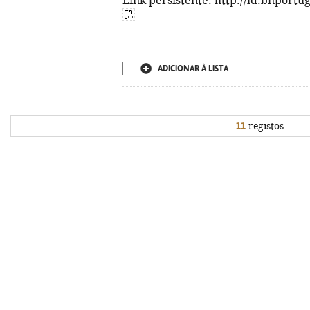
Link persistente: http://id.bnportu
ADICIONAR À LISTA
11
registos