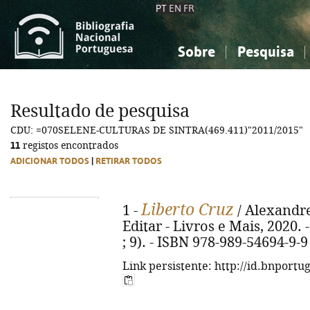
PT
EN
FR
Sobre
Pesquisa
Sobre a Bibliografia Nacional
Simples
Conhecimento, Informação...
Conhecimento, Informação...
Combinada
A
Resultado de pesquisa
Ciências sociais...
Ciências sociais...
CDU: =070SELENE-CULTURAS DE SINTRA(469.411)"2011/2015"
Arte, desporto...
Arte, desporto...
11
registos encontrados
ADICIONAR TODOS
|
RETIRAR TODOS
Liberto Cruz
1 -
/ Alexandre 
Editar - Livros e Mais, 2020. - 
; 9). - ISBN 978-989-54694-9-9
Link persistente: http://id.bnportu