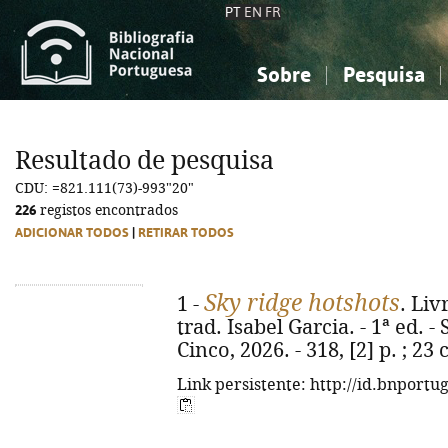
PT
EN
FR
Sobre
Pesquisa
Sobre a Bibliografia Nacional
Simples
Conhecimento, Informação...
Conhecimento, Informação...
Combinada
A
Resultado de pesquisa
Ciências sociais...
Ciências sociais...
CDU: =821.111(73)-993"20"
Arte, desporto...
Arte, desporto...
226
registos encontrados
ADICIONAR TODOS
|
RETIRAR TODOS
Sky ridge hotshots
1 -
. Liv
trad. Isabel Garcia. - 1ª ed. -
Cinco, 2026. - 318, [2] p. ; 2
Link persistente: http://id.bnportu