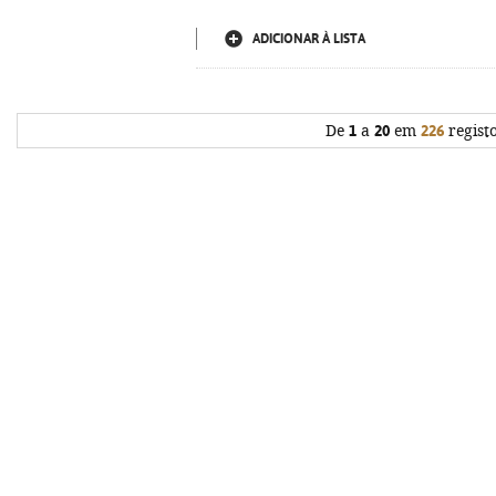
ADICIONAR À LISTA
De
1
a
20
em
226
regist