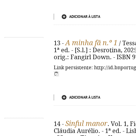
ADICIONAR À LISTA
A minha fã n.º 1
13 -
/ Tess
1ª ed. - [S.l.] : Desrotina, 2025
orig.: Fangirl Down. - ISBN 
Link persistente: http://id.bnportu
ADICIONAR À LISTA
Sinful manor
14 -
. Vol. 1, 
Cláudia Aurélio. - 1ª ed. - Lis