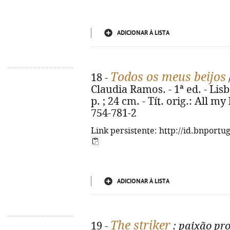
ADICIONAR À LISTA
Todos os meus beijos
18 -
Claudia Ramos. - 1ª ed. - Lisb
p. ; 24 cm. - Tít. orig.: All m
754-781-2
Link persistente: http://id.bnportu
ADICIONAR À LISTA
The striker
19 -
: paixão pro