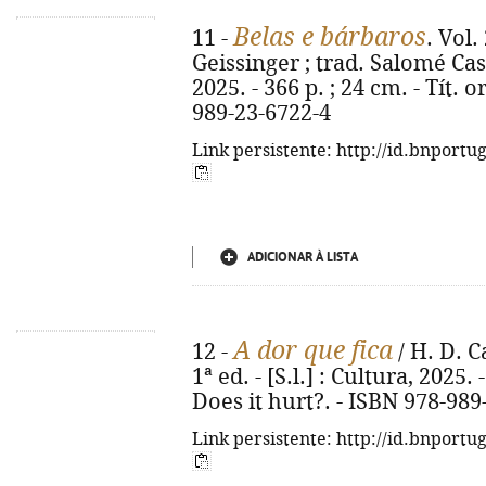
Belas e bárbaros
11 -
. Vol.
Geissinger ; trad. Salomé Cast
2025. - 366 p. ; 24 cm. - Tít. 
989-23-6722-4
Link persistente: http://id.bnportu
ADICIONAR À LISTA
A dor que fica
12 -
/ H. D. C
1ª ed. - [S.l.] : Cultura, 2025. -
Does it hurt?. - ISBN 978-989
Link persistente: http://id.bnportu