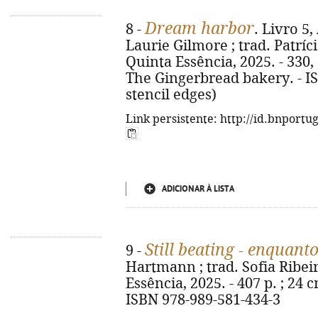
Dream harbor
8 -
. Livro 5
Laurie Gilmore ; trad. Patrícia
Quinta Essência, 2025. - 330, [6]
The Gingerbread bakery. - I
stencil edges)
Link persistente: http://id.bnportu
ADICIONAR À LISTA
Still beating - enquant
9 -
Hartmann ; trad. Sofia Ribeiro
Essência, 2025. - 407 p. ; 24 cm
ISBN 978-989-581-434-3