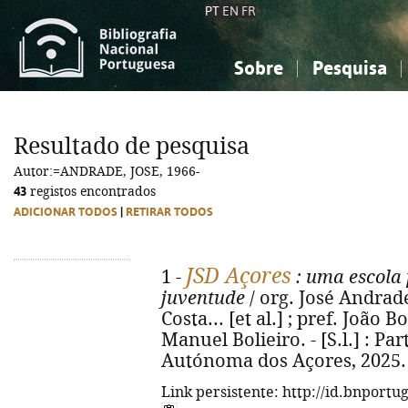
PT
EN
FR
Sobre
Pesquisa
Sobre a Bibliografia Nacional
Simples
Conhecimento, Informação...
Conhecimento, Informação...
Combinada
A
Resultado de pesquisa
Ciências sociais...
Ciências sociais...
Autor:=ANDRADE, JOSE, 1966-
Arte, desporto...
Arte, desporto...
43
registos encontrados
ADICIONAR TODOS
|
RETIRAR TODOS
JSD Açores
1 -
: uma escola 
juventude
/ org. José Andrad
Costa... [et al.] ; pref. João
Manuel Bolieiro. - [S.l.] : P
Autónoma dos Açores, 2025. - 
Link persistente: http://id.bnportu