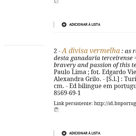
ADICIONAR À LISTA
A divisa vermelha
2 -
: as 
desta ganadaria terceirense
bravery and passion of this 
Paulo Lima ; fot. Edgardo Viei
Alexandra Grilo. - [S.l.] : Turis
cm. - Ed bilingue em portuguê
8569-69-1
Link persistente: http://id.bnportu
ADICIONAR À LISTA