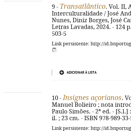
Transatlântico
9 -
. Vol. II
Interculturalidade / José And
Nunes, Diniz Borges, José Car
Letras Lavadas, 2024. - 124 p
503-5
Link persistente: http://id.bnportu
ADICIONAR À LISTA
Insignes açorianos
10 -
. V
Manuel Bolieiro ; nota intro
Paulo Simões. - 2ª ed. - [S.l.] 
il. ; 23 cm. - ISBN 978-989-33
Link persistente: http://id.bnportu