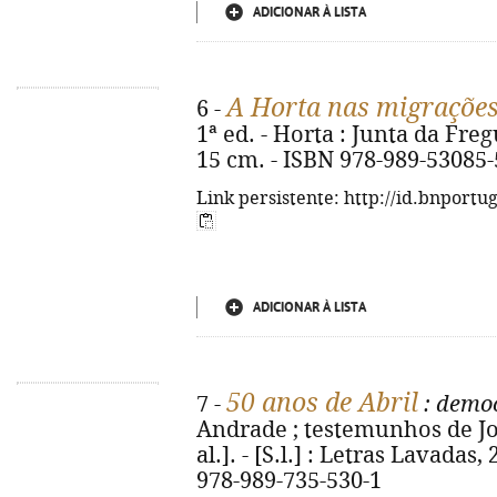
ADICIONAR À LISTA
A Horta nas migrações
6 -
1ª ed. - Horta : Junta da Freg
15 cm. - ISBN 978-989-53085-
Link persistente: http://id.bnportu
ADICIONAR À LISTA
50 anos de Abril
7 -
: demo
Andrade ; testemunhos de Jo
al.]. - [S.l.] : Letras Lavadas, 
978-989-735-530-1