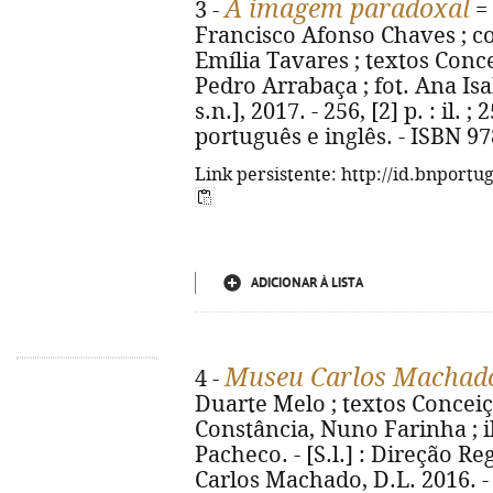
A imagem paradoxal
3 -
=
Francisco Afonso Chaves ; coo
Emília Tavares ; textos Concei
Pedro Arrabaça ; fot. Ana Isabe
s.n.], 2017. - 256, [2] p. : il. 
português e inglês. - ISBN 9
Link persistente: http://id.bnportu
ADICIONAR À LISTA
Museu Carlos Machad
4 -
Duarte Melo ; textos Concei
Constância, Nuno Farinha ; i
Pacheco. - [S.l.] : Direção R
Carlos Machado, D.L. 2016. - 15