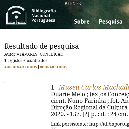
PT
EN
FR
Sobre
Pesquisa
Sobre a Bibliografia Nacional
Simples
Conhecimento, Informação...
Conhecimento, Informação...
Combinada
A
Resultado de pesquisa
Ciências sociais...
Ciências sociais...
Autor:=TAVARES, CONCEICAO
Arte, desporto...
Arte, desporto...
9
registos encontrados
ADICIONAR TODOS
|
RETIRAR TODOS
Museu Carlos Machad
1 -
Duarte Melo ; textos Conceiç
cient. Nuno Farinha ; fot. Antó
Direção Regional da Cultura
2020. - 157, [2] p. : il. ; 24 
Link persistente: http://id.bnportu