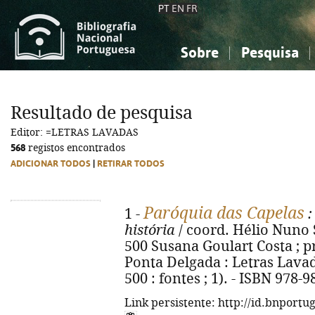
PT
EN
FR
Sobre
Pesquisa
Sobre a Bibliografia Nacional
Simples
Conhecimento, Informação...
Conhecimento, Informação...
Combinada
A
Resultado de pesquisa
Ciências sociais...
Ciências sociais...
Editor: =LETRAS LAVADAS
Arte, desporto...
Arte, desporto...
568
registos encontrados
ADICIONAR TODOS
|
RETIRAR TODOS
Paróquia das Capelas
1 -
:
história
/ coord. Hélio Nuno 
500 Susana Goulart Costa ; p
Ponta Delgada : Letras Lavadas
500 : fontes ; 1). - ISBN 978-
Link persistente: http://id.bnportu