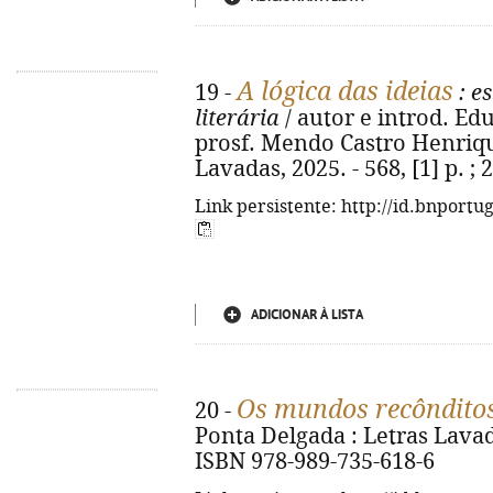
A lógica das ideias
19 -
: es
literária
/ autor e introd. Edu
prosf. Mendo Castro Henrique
Lavadas, 2025. - 568, [1] p. ;
Link persistente: http://id.bnportu
ADICIONAR À LISTA
Os mundos recônditos
20 -
Ponta Delgada : Letras Lavada
ISBN 978-989-735-618-6