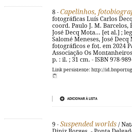
Capelinhos, fotobiogra
8 -
fotográficas Luís Carlos Dec
coord. Paulo J. M. Barcelos, 
José Decq Mota... [et al.] ; l
Salomé Meneses, José Decq Mo
fotográficos e fot. em 2024 Pa
Associação Os Montanheiros :
p. : il. ; 31 cm. - ISBN 978-98
Link persistente: http://id.bnportu
ADICIONAR À LISTA
Suspended worlds
9 -
/ Natá
Diniz Borges. - Ponta Delgada