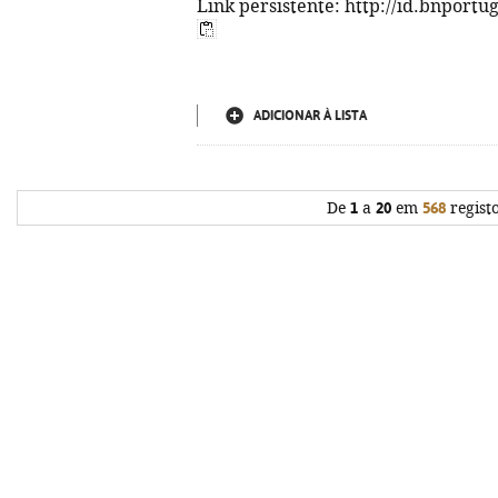
Link persistente: http://id.bnportu
ADICIONAR À LISTA
De
1
a
20
em
568
regist