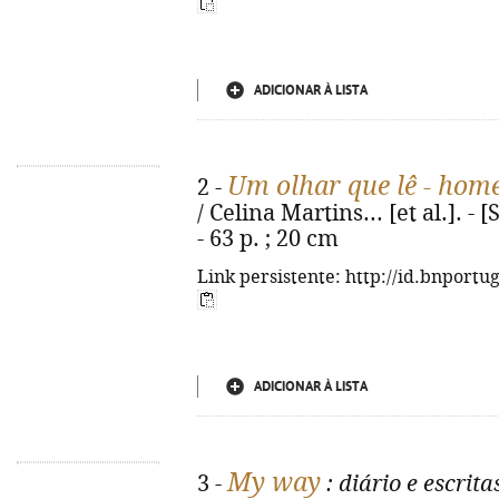
ADICIONAR À LISTA
Um olhar que lê - hom
2 -
/ Celina Martins... [et al.]. - 
- 63 p. ; 20 cm
Link persistente: http://id.bnportu
ADICIONAR À LISTA
My way
3 -
: diário e escrita