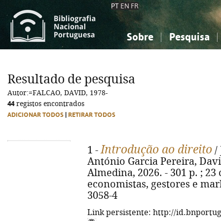
PT
EN
FR
Sobre
Pesquisa
Sobre a Bibliografia Nacional
Simples
Conhecimento, Informação...
Conhecimento, Informação...
Combinada
A
Resultado de pesquisa
Ciências sociais...
Ciências sociais...
Autor:=FALCAO, DAVID, 1978-
Arte, desporto...
Arte, desporto...
44
registos encontrados
ADICIONAR TODOS
|
RETIRAR TODOS
Introdução ao direito
1 -
/
António Garcia Pereira, David
Almedina, 2026. - 301 p. ; 23 
economistas, gestores e mark
3058-4
Link persistente: http://id.bnportu