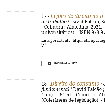
Lições de direito do t
17 -
de trabalho
/ David Falcão, S
- Coimbra : Almedina, 2021. -
universitários). - ISBN 978-9
Link persistente: http://id.bnportu
ADICIONAR À LISTA
Direito do consumo
18 -
: 
fundamental
/ David Falcão ;
Couto. - 6ª ed. - Coimbra : Al
(Coletâneas de legislação). -