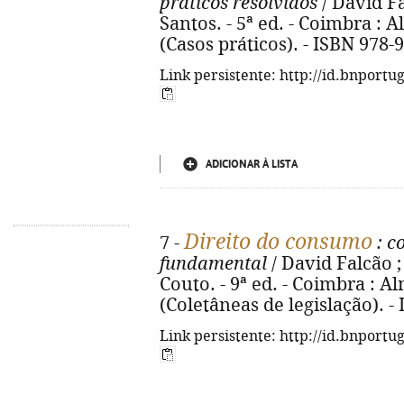
práticos resolvidos
/ David F
Santos. - 5ª ed. - Coimbra : A
(Casos práticos). - ISBN 978-
Link persistente: http://id.bnportu
ADICIONAR À LISTA
Direito do consumo
7 -
: c
fundamental
/ David Falcão ;
Couto. - 9ª ed. - Coimbra : Al
(Coletâneas de legislação). -
Link persistente: http://id.bnportu