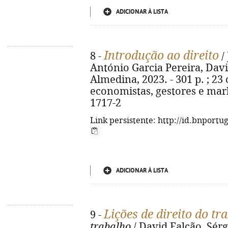
ADICIONAR À LISTA
Introdução ao direito
8 -
/
António Garcia Pereira, David
Almedina, 2023. - 301 p. ; 23 
economistas, gestores e mark
1717-2
Link persistente: http://id.bnportu
ADICIONAR À LISTA
Lições de direito do tr
9 -
trabalho
/ David Falcão, Sérg