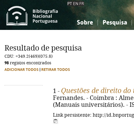
PT
EN
FR
Sobre
Pesquisa
Sobre a Bibliografia Nacional
Simples
Conhecimento, Informação...
Conhecimento, Informação...
Combinada
A
Resultado de pesquisa
Ciências sociais...
Ciências sociais...
CDU: =349.2(469)(075.8)
Arte, desporto...
Arte, desporto...
98
registos encontrados
ADICIONAR TODOS
|
RETIRAR TODOS
Questões de direito do
1 -
Fernandes. - Coimbra : Almedi
(Manuais universitários). - 
Link persistente: http://id.bnportu