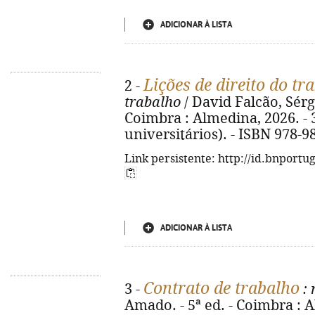
ADICIONAR À LISTA
Lições de direito do tr
2 -
trabalho
/ David Falcão, Sérg
Coimbra : Almedina, 2026. - 3
universitários). - ISBN 978-9
Link persistente: http://id.bnportu
ADICIONAR À LISTA
Contrato de trabalho
3 -
: 
Amado. - 5ª ed. - Coimbra : A