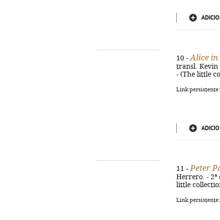
ADICIO
Alice i
10 -
transl. Kevin 
- (The little 
Link persistente
ADICIO
Peter P
11 -
Herrero. - 2ª 
little collect
Link persistente