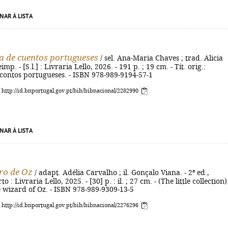
NAR À LISTA
a de cuentos portugueses
/ sel. Ana-Maria Chaves ; trad. Alicia
imp. - [S.l.] : Livraria Lello, 2026. - 191 p. ; 19 cm. - Tít. orig.:
contos portugueses. - ISBN 978-989-9194-57-1
: http://id.bnportugal.gov.pt/bib/bibnacional/2282990
NAR À LISTA
iro de Oz
/ adapt. Adélia Carvalho ; il. Gonçalo Viana. - 2ª ed.,
to : Livraria Lello, 2025. - [30] p. : il. ; 27 cm. - (The little collection).
he wizard of Oz. - ISBN 978-989-9309-13-5
: http://id.bnportugal.gov.pt/bib/bibnacional/2276296