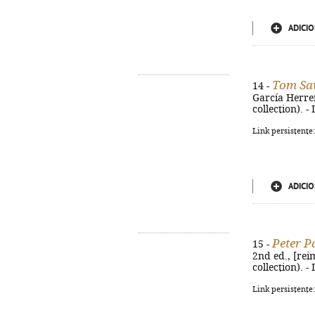
ADICIO
Tom Sa
14 -
García Herrero.
collection). 
Link persistente
ADICIO
Peter P
15 -
2nd ed., [reimp
collection). 
Link persistente