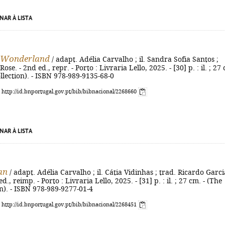
NAR À LISTA
n Wonderland
/ adapt. Adélia Carvalho ; il. Sandra Sofia Santos ;
Rose. - 2nd ed., repr. - Porto : Livraria Lello, 2025. - [30] p. : il. ; 27
collection). - ISBN 978-989-9135-68-0
: http://id.bnportugal.gov.pt/bib/bibnacional/2268660
NAR À LISTA
an
/ adapt. Adélia Carvalho ; il. Cátia Vidinhas ; trad. Ricardo Garci
ed., reimp. - Porto : Livraria Lello, 2025. - [31] p. : il. ; 27 cm. - (The
ion). - ISBN 978-989-9277-01-4
: http://id.bnportugal.gov.pt/bib/bibnacional/2268451