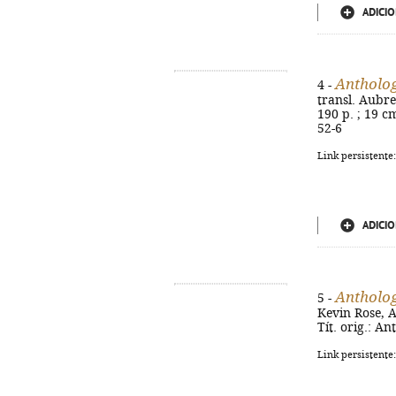
ADICIO
Antholog
4 -
transl. Aubrey 
190 p. ; 19 c
52-6
Link persistente
ADICIO
Antholog
5 -
Kevin Rose, An
Tít. orig.: A
Link persistente