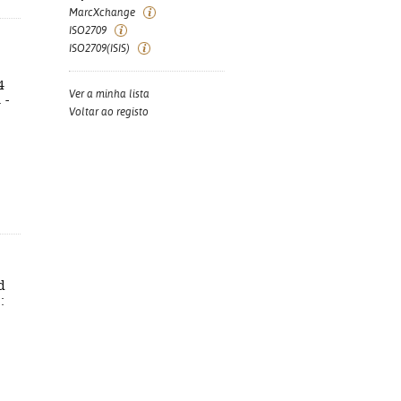
MarcXchange
ISO2709
ISO2709(ISIS)
4
Ver a minha lista
 -
Voltar ao registo
d
: