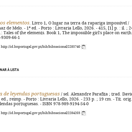
os elementos
. Livro 1, O lugar na terra da rapariga impossível /
 de Melo. - 1ª ed. - Porto : Livraria Lello, 2026. - 415, [1] p. : il. ; 2
g.: Tales of the elements. Book 1, The impossible girl's place on earth.
-9309-66-1
: http://id.bnportugal.gov.pt/bib/bibnacional/2285740
NAR À LISTA
a de leyendas portuguesas
/ sel. Alexandre Parafita ; trad. Davi
 ed., reimp. - Porto : Livraria Lello, 2026. - 233 p. ; 19 cm. - Tít. orig.
lendas portuguesas. - ISBN 978-989-9194-54-0
: http://id.bnportugal.gov.pt/bib/bibnacional/2284203