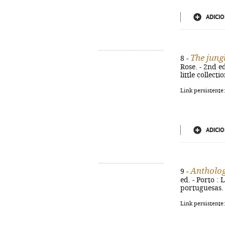
ADICIO
The jung
8 -
Rose. - 2nd ed
little collect
Link persistente
ADICIO
Antholog
9 -
ed. - Porto : 
portuguesas.
Link persistente