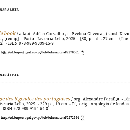
NAR À LISTA
le book
/ adapt. Adélia Carvalho ; il. Evelina Oliveira ; transl. Kevi
., [reimp]. - Porto : Livraria Lello, 2025. - [30] p. : il. ; 27 cm. - (The
ion). - ISBN 978-989-9309-15-9
: http://id.bnportugal.gov.pt/bib/bibnacional/2276061
NAR À LISTA
ie des légendes des portugaises
/ org. Alexandre Parafita. - 1
Livraria Lello, 2025. - 229 p. ; 19 cm. - Tít. orig.: Antologia de lendas
 - ISBN 978-989-9194-54-0
: http://id.bnportugal.gov.pt/bib/bibnacional/2272984