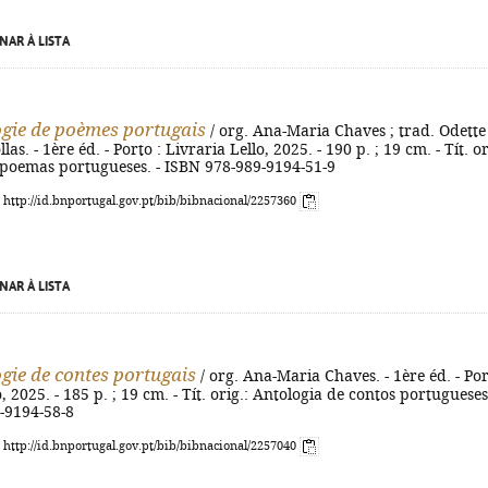
NAR À LISTA
gie de poèmes portugais
/ org. Ana-Maria Chaves ; trad. Odette
las. - 1ère éd. - Porto : Livraria Lello, 2025. - 190 p. ; 19 cm. - Tít. or
 poemas portugueses. - ISBN 978-989-9194-51-9
: http://id.bnportugal.gov.pt/bib/bibnacional/2257360
NAR À LISTA
gie de contes portugais
/ org. Ana-Maria Chaves. - 1ère éd. - Por
, 2025. - 185 p. ; 19 cm. - Tít. orig.: Antologia de contos portugueses.
-9194-58-8
: http://id.bnportugal.gov.pt/bib/bibnacional/2257040