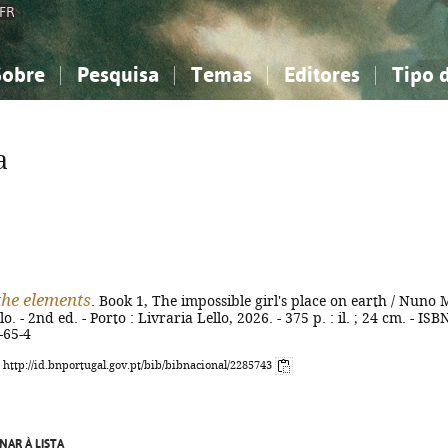
FR
Sobre
Pesquisa
Temas
Editores
Tipo 
obre a Bibliografia Nacional
imples
onhecimento, Informação...
onhecimento, Informação...
Combinada
A minha lista
Como utilizar
Filosofia, psicologia...
Filosofia, psicologia...
Perguntas frequente
a
iências sociais...
iências sociais...
Ciências exatas e naturais...
Ciências exatas e naturais...
rte, desporto...
rte, desporto...
Literatura, linguística...
Literatura, linguística...
the elements
. Book 1, The impossible girl's place on earth / Nuno 
. - 2nd ed. - Porto : Livraria Lello, 2026. - 375 p. : il. ; 24 cm. - ISB
-65-4
: http://id.bnportugal.gov.pt/bib/bibnacional/2285743
NAR À LISTA