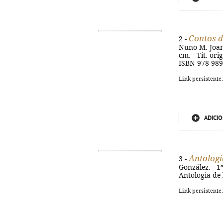
Contos d
2 -
Nuno M. Joanaz
cm. - Tít. ori
ISBN 978-989
Link persistente
ADICIO
Antologí
3 -
González. - 1ª
Antologia de 
Link persistente