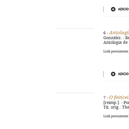
ADICIO
Antologí
6 -
González. - Re
Antologia de 
Link persistente
ADICIO
O feitice
7 -
[reimp.]. - Por
Tít. orig.: T
Link persistente