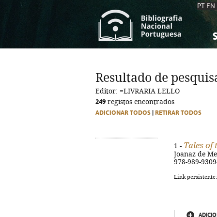
PT
EN
S
S
C
C
Resultado de pesquis
C
C
Editor: =LIVRARIA LELLO
A
A
249
registos encontrados
ADICIONAR TODOS
|
RETIRAR TODOS
Tales of 
1 -
Joanaz de Melo
978-989-9309
Link persistente
ADICIO