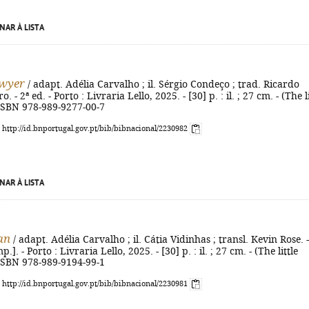
NAR À LISTA
wyer
/ adapt. Adélia Carvalho ; il. Sérgio Condeço ; trad. Ricardo
 - 2ª ed. - Porto : Livraria Lello, 2025. - [30] p. : il. ; 27 cm. - (The li
- ISBN 978-989-9277-00-7
: http://id.bnportugal.gov.pt/bib/bibnacional/2230982
NAR À LISTA
an
/ adapt. Adélia Carvalho ; il. Cátia Vidinhas ; transl. Kevin Rose. -
.]. - Porto : Livraria Lello, 2025. - [30] p. : il. ; 27 cm. - (The little
- ISBN 978-989-9194-99-1
: http://id.bnportugal.gov.pt/bib/bibnacional/2230981