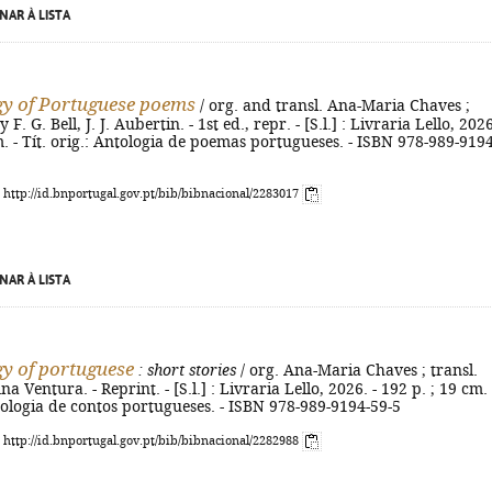
NAR À LISTA
y of Portuguese poems
/ org. and transl. Ana-Maria Chaves ;
F. G. Bell, J. J. Aubertin. - 1st ed., repr. - [S.l.] : Livraria Lello, 2026
m. - Tít. orig.: Antologia de poemas portugueses. - ISBN 978-989-9194
: http://id.bnportugal.gov.pt/bib/bibnacional/2283017
NAR À LISTA
y of portuguese
: short stories
/ org. Ana-Maria Chaves ; transl.
a Ventura. - Reprint. - [S.l.] : Livraria Lello, 2026. - 192 p. ; 19 cm. 
ntologia de contos portugueses. - ISBN 978-989-9194-59-5
: http://id.bnportugal.gov.pt/bib/bibnacional/2282988