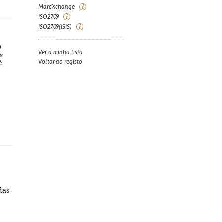
MarcXchange
ISO2709
ISO2709(ISIS)
o
Ver a minha lista
e
Voltar ao registo
é
 das