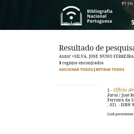
PT
EN
S
S
C
C
Resultado de pesquis
C
C
Autor:=SILVA, JOSE NUNO FERREIRA
A
A
3
registos encontrados
ADICIONAR TODOS
|
RETIRAR TODOS
Ofício d
1 -
Faria
/ José R
Ferreira da Si
; 02). - ISBN
Link persistente