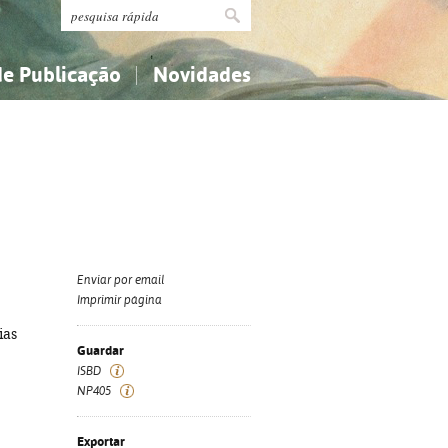
de Publicação
Novidades
s
Religião...
Religião...
Ciências aplicadas...
Ciências aplicadas...
História, geografia, biografias...
História, geografia, biografias...
Enviar por email
Imprimir página
ias
Guardar
ISBD
NP405
Exportar