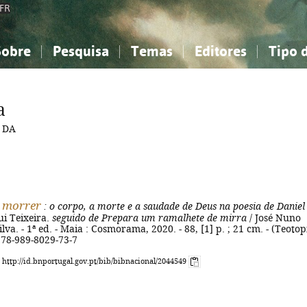
FR
Sobre
Pesquisa
Temas
Editores
Tipo 
obre a Bibliografia Nacional
imples
onhecimento, Informação...
onhecimento, Informação...
Combinada
A minha lista
Como utilizar
Filosofia, psicologia...
Filosofia, psicologia...
Perguntas frequente
a
iências sociais...
iências sociais...
Ciências exatas e naturais...
Ciências exatas e naturais...
 DA
rte, desporto...
rte, desporto...
Literatura, linguística...
Literatura, linguística...
e morrer
: o corpo, a morte e a saudade de Deus na poesia de Daniel
ui Teixeira.
seguido de Prepara um ramalhete de mirra
/ José Nuno
lva. - 1ª ed. - Maia : Cosmorama, 2020. - 88, [1] p. ; 21 cm. - (Teotop
 978-989-8029-73-7
: http://id.bnportugal.gov.pt/bib/bibnacional/2044549