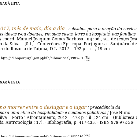
NAR À LISTA
017, mês de maio, dia a dia
: subsídios para a oração do rosári
s idosas e-ou doentes, em suas casas, lares ou hospitais, nas famílias 
/ coord. Manuel Joaquim Gomes Barbosa ; introd., sel. de textos Jos
 da Silva. - [S.l.] : Conferência Epsicopal Portuguesa : Santuário de
 do Rosário de Fátima, D.L. 2017. - 192 p. : il. ; 19 cm
: http://id.bnportugal.gov.pt/bib/bibnacional/1983201
NAR À LISTA
e o morrer entre o deslugar e o lugar
: precedência da
para uma ética da hospitalidade e cuidados paliativos
/ José Nuno
lva. - Porto : Afrontamento, 2012. - 478 p. : il. ; 24 cm. - (Biblioteca
is. Antropologia ; 17). - Bibliografia, p. 417-435. - ISBN 978-972-36-
: http://id.bnportugal.gov.pt/bib/bibnacional/1832230