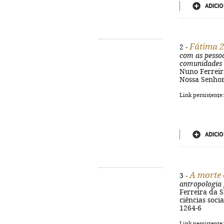
ADICIO
Fátima 2
2 -
com as pessoa
comunidades
Nuno Ferreira
Nossa Senhora
Link persistente
ADICIO
A morte 
3 -
antropologia 
Ferreira da Si
ciências socia
1264-6
Link persistente