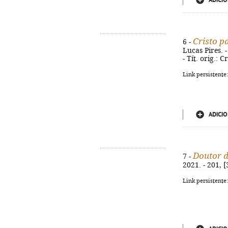
ADICIO
Cristo p
6 -
Lucas Pires. -
- Tít. orig.: 
Link persistente
ADICIO
Doutor d
7 -
2021. - 201, [
Link persistente