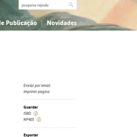
de Publicação
Novidades
s
Religião...
Religião...
Ciências aplicadas...
Ciências aplicadas...
História, geografia, biografias...
História, geografia, biografias...
Enviar por email
Imprimir página
Guardar
ISBD
NP405
Exportar