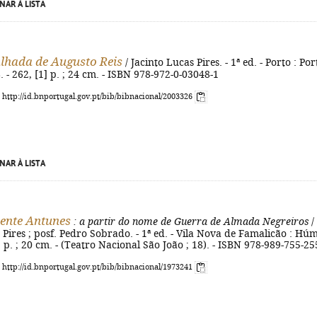
NAR À LISTA
lhada de Augusto Reis
/ Jacinto Lucas Pires. - 1ª ed. - Porto : Por
. - 262, [1] p. ; 24 cm. - ISBN 978-972-0-03048-1
: http://id.bnportugal.gov.pt/bib/bibnacional/2003326
NAR À LISTA
ente Antunes
: a partir do nome de Guerra de Almada Negreiros
/
 Pires ; posf. Pedro Sobrado. - 1ª ed. - Vila Nova de Famalicão : Hú
2] p. ; 20 cm. - (Teatro Nacional São João ; 18). - ISBN 978-989-755-25
: http://id.bnportugal.gov.pt/bib/bibnacional/1973241