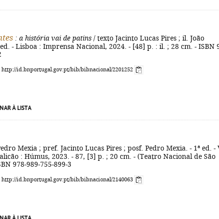
ntes
: a história vai de patins
/ texto Jacinto Lucas Pires ; il. João
ed. - Lisboa : Imprensa Nacional, 2024. - [48] p. : il. ; 28 cm. - ISBN 
2
: http://id.bnportugal.gov.pt/bib/bibnacional/2201252
NAR À LISTA
edro Mexia ; pref. Jacinto Lucas Pires ; posf. Pedro Mexia. - 1ª ed. - 
icão : Húmus, 2023. - 87, [3] p. ; 20 cm. - (Teatro Nacional de São
 ISBN 978-989-755-899-3
: http://id.bnportugal.gov.pt/bib/bibnacional/2140063
NAR À LISTA