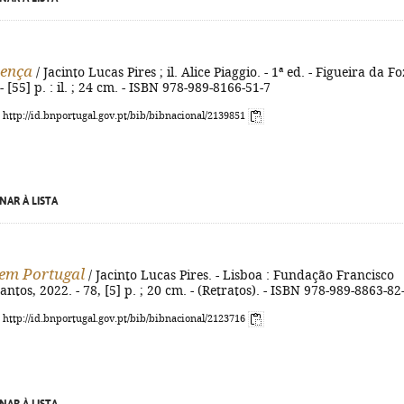
rença
/ Jacinto Lucas Pires ; il. Alice Piaggio. - 1ª ed. - Figueira da Fo
 [55] p. : il. ; 24 cm. - ISBN 978-989-8166-51-7
: http://id.bnportugal.gov.pt/bib/bibnacional/2139851
NAR À LISTA
 em Portugal
/ Jacinto Lucas Pires. - Lisboa : Fundação Francisco
ntos, 2022. - 78, [5] p. ; 20 cm. - (Retratos). - ISBN 978-989-8863-82
: http://id.bnportugal.gov.pt/bib/bibnacional/2123716