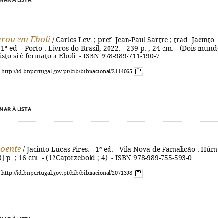
NAR À LISTA
arou em Eboli
/ Carlos Levi ; pref. Jean-Paul Sartre ; trad. Jacinto
 1ª ed. - Porto : Livros do Brasil, 2022. - 239 p. ; 24 cm. - (Dois mund
Cristo si è fermato a Eboli. - ISBN 978-989-711-190-7
: http://id.bnportugal.gov.pt/bib/bibnacional/2114065
NAR À LISTA
oente
/ Jacinto Lucas Pires. - 1ª ed. - Vila Nova de Famalicão : Húm
3] p. ; 16 cm. - (12Catorzebold ; 4). - ISBN 978-989-755-593-0
: http://id.bnportugal.gov.pt/bib/bibnacional/2071398