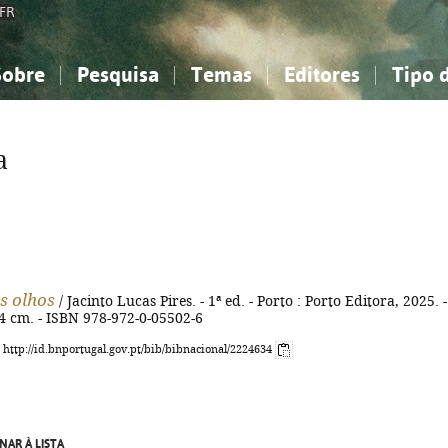
FR
Sobre
Pesquisa
Temas
Editores
Tipo 
obre a Bibliografia Nacional
imples
onhecimento, Informação...
onhecimento, Informação...
Combinada
A minha lista
Como utilizar
Filosofia, psicologia...
Filosofia, psicologia...
Perguntas frequente
a
iências sociais...
iências sociais...
Ciências exatas e naturais...
Ciências exatas e naturais...
rte, desporto...
rte, desporto...
Literatura, linguística...
Literatura, linguística...
s olhos
/ Jacinto Lucas Pires. - 1ª ed. - Porto : Porto Editora, 2025. -
 24 cm. - ISBN 978-972-0-05502-6
: http://id.bnportugal.gov.pt/bib/bibnacional/2224634
NAR À LISTA