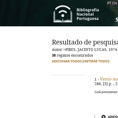
PT
EN
S
S
C
C
Resultado de pesquis
C
C
Autor:=PIRES, JACINTO LUCAS, 1974-
A
A
38
registos encontrados
ADICIONAR TODOS
|
RETIRAR TODOS
Vento no
1 -
288, [3] p. ;
Link persistente
ADICIO