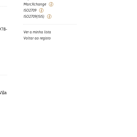
MarcXchange
ISO2709
ISO2709(ISIS)
978-
Ver a minha lista
Voltar ao registo
Vila