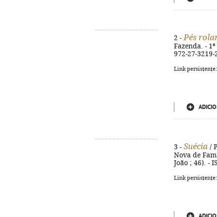
Pés rola
2 -
Fazenda. - 1ª 
972-27-3219-
Link persistente
ADICIO
Suécia
3 -
/ P
Nova de Famal
João ; 46). -
Link persistente
ADICIO