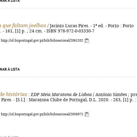
NAR À LISTA
 que faltam joelhos
/ Jacinto Lucas Pires. - 1ª ed. - Porto : Porto
. - 161, [1] p. ; 24 cm. - ISBN 978-972-0-03330-7
: http://id.bnportugal.gov.pt/bib/bibnacional/2061332
NAR À LISTA
de histórias
: EDP Meia Maratona de Lisboa
/ António Simões ; pre
Pires. - [S.l.] : Maratona Clube de Portugal, D.L. 2020. - 263, [1] p. : i
: http://id.bnportugal.gov.pt/bib/bibnacional/2056972