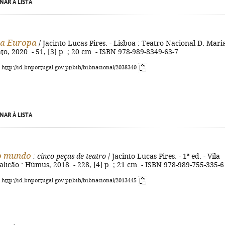
NAR À LISTA
da Europa
/ Jacinto Lucas Pires. - Lisboa : Teatro Nacional D. Maria
to, 2020. - 51, [3] p. ; 20 cm. - ISBN 978-989-8349-63-7
: http://id.bnportugal.gov.pt/bib/bibnacional/2038340
NAR À LISTA
ao mundo
: cinco peças de teatro
/ Jacinto Lucas Pires. - 1ª ed. - Vila
icão : Húmus, 2018. - 228, [4] p. ; 21 cm. - ISBN 978-989-755-335-6
: http://id.bnportugal.gov.pt/bib/bibnacional/2013445