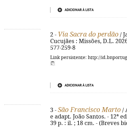
ADICIONAR À LISTA
Via Sacra do perdão
2 -
/ J
Cucujães : Missões, D.L. 2026. 
577-259-8
Link persistente: http://id.bnportu
ADICIONAR À LISTA
São Francisco Marto
3 -
/ 
e adapt. João Santos. - 12ª ed
39 p. : il. ; 18 cm. - (Breves bi