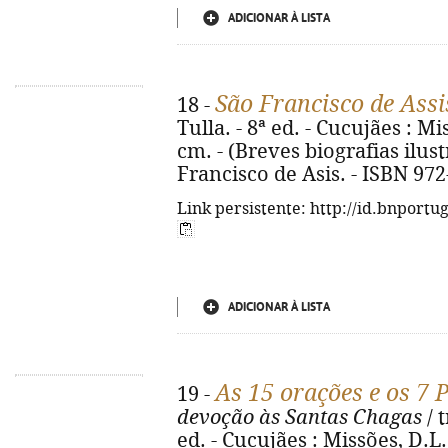
ADICIONAR À LISTA
São Francisco de Assi
18 -
Tulla. - 8ª ed. - Cucujães : Mis
cm. - (Breves biografias ilustr
Francisco de Asis. - ISBN 972
Link persistente: http://id.bnportu
ADICIONAR À LISTA
As 15 orações e os 7 
19 -
devoção às Santas Chagas
/ 
ed. - Cucujães : Missões, D.L. 