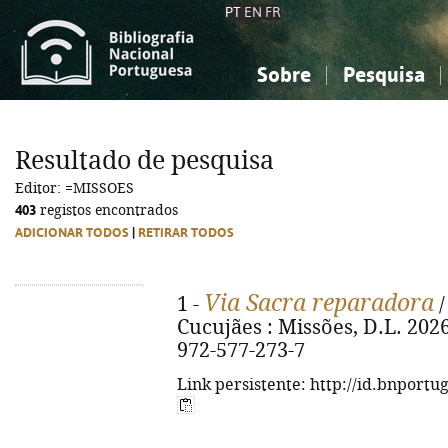
PT
EN
FR
Sobre
Pesquisa
Sobre a Bibliografia Nacional
Simples
Conhecimento, Informação...
Conhecimento, Informação...
Combinada
A
Resultado de pesquisa
Ciências sociais...
Ciências sociais...
Editor: =MISSOES
Arte, desporto...
Arte, desporto...
403
registos encontrados
ADICIONAR TODOS
|
RETIRAR TODOS
Via Sacra reparadora
1 -
/
Cucujães : Missões, D.L. 2026. 
972-577-273-7
Link persistente: http://id.bnportu