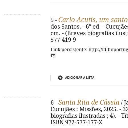
Carlo Acutis, um sant
5 -
dos Santos. - 6ª ed. - Cucujães 
cm. - (Breves biografias ilust
577-419-9
Link persistente: http://id.bnportu
ADICIONAR À LISTA
Santa Rita de Cássia
6 -
/ J
Cucujães : Missões, 2025. - 32 
biografias ilustradas ; 4). - Tí
ISBN 972-577-177-X