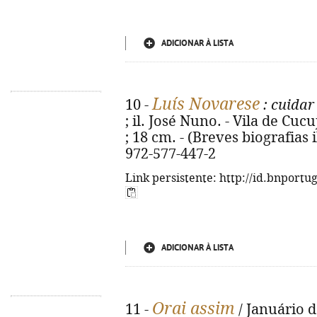
ADICIONAR À LISTA
Luís Novarese
10 -
: cuidar
; il. José Nuno. - Vila de Cucuj
; 18 cm. - (Breves biografias i
972-577-447-2
Link persistente: http://id.bnportu
ADICIONAR À LISTA
Orai assim
11 -
/ Januário d