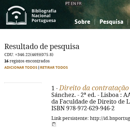
PT
EN
FR
Sobre
Pesquisa
Sobre a Bibliografia Nacional
Simples
Conhecimento, Informação...
Conhecimento, Informação...
Combinada
A
Resultado de pesquisa
Ciências sociais...
Ciências sociais...
CDU: =346.22(469)(075.8)
Arte, desporto...
Arte, desporto...
16
registos encontrados
ADICIONAR TODOS
|
RETIRAR TODOS
Direito da contratação
1 -
Sánchez. - 2ª ed. - Lisboa :
da Faculdade de Direito de Lis
ISBN 978-972-629-946-2
Link persistente: http://id.bnportu