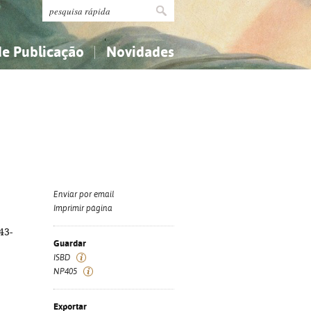
de Publicação
Novidades
s
Religião...
Religião...
Ciências aplicadas...
Ciências aplicadas...
História, geografia, biografias...
História, geografia, biografias...
Enviar por email
Imprimir página
43-
Guardar
ISBD
NP405
Exportar