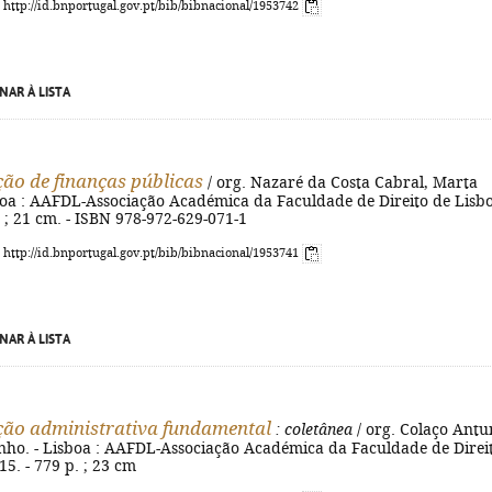
: http://id.bnportugal.gov.pt/bib/bibnacional/1953742
NAR À LISTA
ção de finanças públicas
/ org. Nazaré da Costa Cabral, Marta
sboa : AAFDL-Associação Académica da Faculdade de Direito de Lisb
. ; 21 cm. - ISBN 978-972-629-071-1
: http://id.bnportugal.gov.pt/bib/bibnacional/1953741
NAR À LISTA
ção administrativa fundamental
: coletânea
/ org. Colaço Antu
inho. - Lisboa : AAFDL-Associação Académica da Faculdade de Direi
15. - 779 p. ; 23 cm