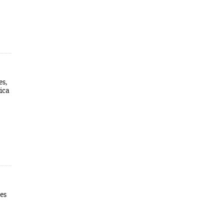
es,
ica
es