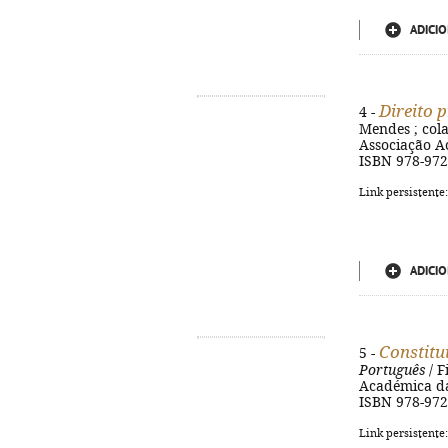
ADICIO
Direito 
4 -
Mendes ; colab
Associação Ac
ISBN 978-972
Link persistente
ADICIO
Constitui
5 -
Português
/ F
Académica da F
ISBN 978-972
Link persistente