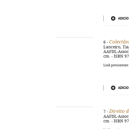
ADICIO
Colectân
6 -
Lanceiro, Tia
AAFDL-Associ
cm. - ISBN 9
Link persistente
ADICIO
Direito 
7 -
AAFDL-Associ
cm. - ISBN 9