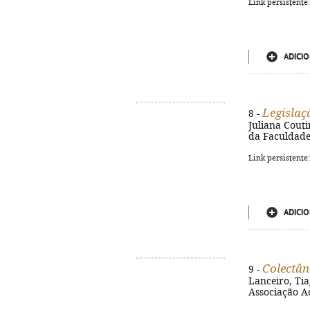
Link persistente
ADICIO
Legislaç
8 -
Juliana Couti
da Faculdade 
Link persistente
ADICIO
Colectân
9 -
Lanceiro, Tia
Associação Ac