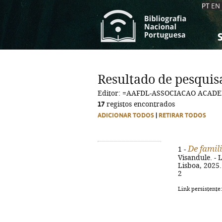
PT
EN
S
S
C
C
Resultado de pesquis
C
C
Editor: =AAFDL-ASSOCIACAO ACAD
A
A
17
registos encontrados
ADICIONAR TODOS
|
RETIRAR TODOS
De famil
1 -
Visandule. -
Lisboa, 2025.
2
Link persistente