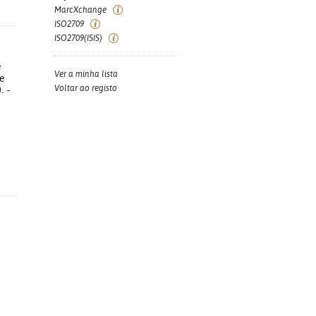
MarcXchange
ISO2709
ISO2709(ISIS)
e
Ver a minha lista
e
Voltar ao registo
. -