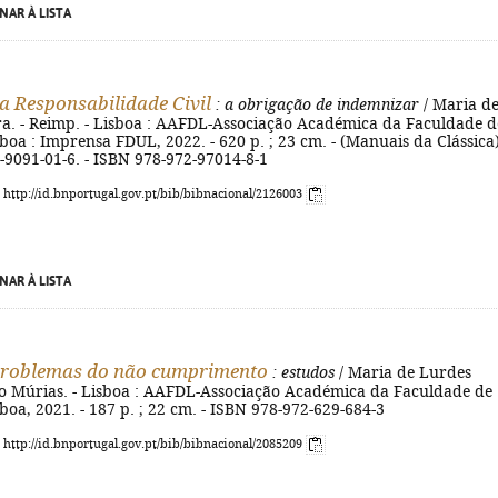
NAR À LISTA
da Responsabilidade Civil
: a obrigação de indemnizar
/ Maria d
ra. - Reimp. - Lisboa : AAFDL-Associação Académica da Faculdade d
sboa : Imprensa FDUL, 2022. - 620 p. ; 23 cm. - (Manuais da Clássica)
-9091-01-6. - ISBN 978-972-97014-8-1
: http://id.bnportugal.gov.pt/bib/bibnacional/2126003
NAR À LISTA
problemas do não cumprimento
: estudos
/ Maria de Lurdes
ro Múrias. - Lisboa : AAFDL-Associação Académica da Faculdade de
sboa, 2021. - 187 p. ; 22 cm. - ISBN 978-972-629-684-3
: http://id.bnportugal.gov.pt/bib/bibnacional/2085209