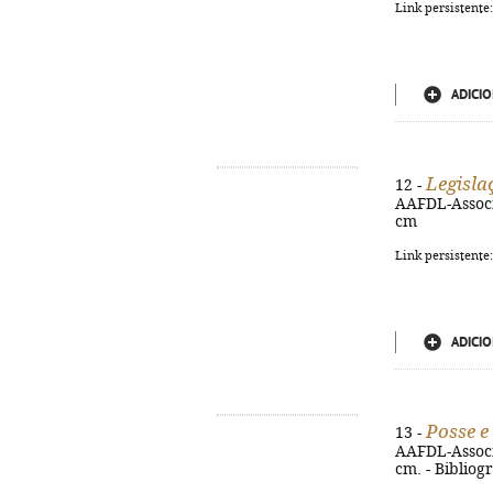
Link persistente
ADICIO
Legisla
12 -
AAFDL-Associ
cm
Link persistente
ADICIO
Posse e
13 -
AAFDL-Associ
cm. - Bibliogr