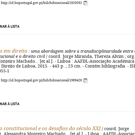
: http://id.bnportugal.gov.pt/bib/bibnacional/1920592
NAR À LISTA
s em direito
: uma abordagem sobre a transdisciplinaridade entre 
tucional e o direito civil
/ coord. Jorge Miranda, Thereza Alvim ; org
onteiro Machado... [et al.]. - Lisboa : AAFDL-Associação Académica
Direito de Lisboa, 2015. - 443 p. ; 23 cm. - Contém bibliografia. - I
055-1
: http://id.bnportugal.gov.pt/bib/bibnacional/1909420
NAR À LISTA
o constitucional e os desafios do século XXI
/ coord. Jorge
. Alessandra Monteiro Machado... [et al.]. - Liboa : AAFDL-Associa