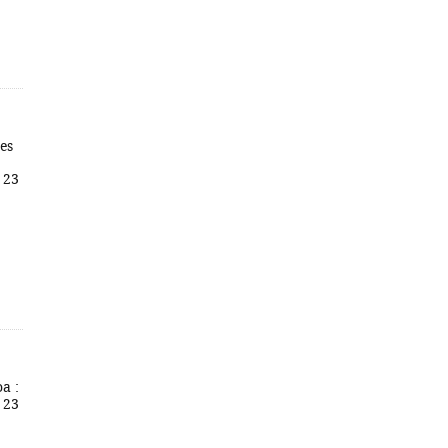
es
 23
a :
 23