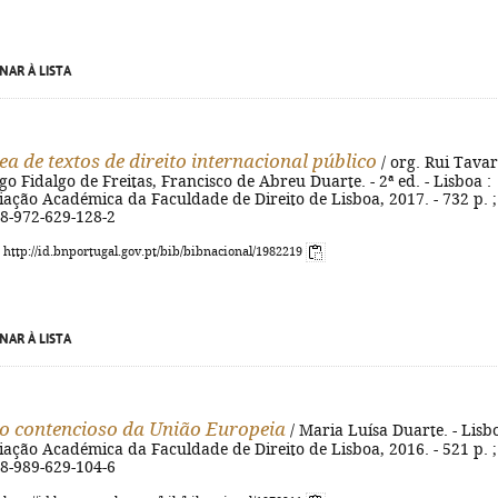
NAR À LISTA
ea de textos de direito internacional público
/ org. Rui Tavar
go Fidalgo de Freitas, Francisco de Abreu Duarte. - 2ª ed. - Lisboa :
ação Académica da Faculdade de Direito de Lisboa, 2017. - 732 p. ;
78-972-629-128-2
: http://id.bnportugal.gov.pt/bib/bibnacional/1982219
NAR À LISTA
do contencioso da União Europeia
/ Maria Luísa Duarte. - Lisbo
ação Académica da Faculdade de Direito de Lisboa, 2016. - 521 p. ;
78-989-629-104-6