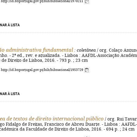
: http://id.bnportugal.gov.pt/bib/bibnacional/1970211
NAR À LISTA
ão administrativa fundamental
: coletânea
/ org. Colaço Antun
nho. - 2ª ed., rev. e atualizada. - Lisboa : AAFDL-Associação Académ
de Direito de Lisboa, 2016. - 793 p. ; 23 cm
: http://id.bnportugal.gov.pt/bib/bibnacional/1953729
NAR À LISTA
ea de textos de direito internacional público
/ org. Rui Tavar
go Fidalgo de Freitas, Francisco de Abreu Duarte. - Lisboa : AAFDL-
adémica da Faculdade de Direito de Lisboa, 2016. - 694 p. ; 24 cm