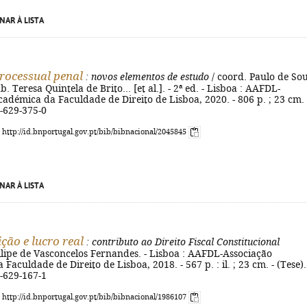
NAR À LISTA
processual penal
: novos elementos de estudo
/ coord. Paulo de So
. Teresa Quintela de Brito... [et al.]. - 2ª ed. - Lisboa : AAFDL-
adémica da Faculdade de Direito de Lisboa, 2020. - 806 p. ; 23 cm. 
-629-375-0
: http://id.bnportugal.gov.pt/bib/bibnacional/2045845
NAR À LISTA
ção e lucro real
: contributo ao Direito Fiscal Constitucional
ilipe de Vasconcelos Fernandes. - Lisboa : AAFDL-Associação
aculdade de Direito de Lisboa, 2018. - 567 p. : il. ; 23 cm. - (Tese).
-629-167-1
: http://id.bnportugal.gov.pt/bib/bibnacional/1986107