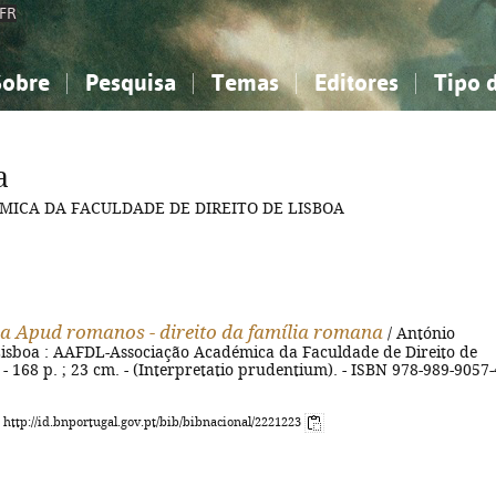
FR
Sobre
Pesquisa
Temas
Editores
Tipo 
obre a Bibliografia Nacional
imples
onhecimento, Informação...
onhecimento, Informação...
Combinada
A minha lista
Como utilizar
Filosofia, psicologia...
Filosofia, psicologia...
Perguntas frequente
a
iências sociais...
iências sociais...
Ciências exatas e naturais...
Ciências exatas e naturais...
EMICA DA FACULDADE DE DIREITO DE LISBOA
rte, desporto...
rte, desporto...
Literatura, linguística...
Literatura, linguística...
ia Apud romanos - direito da família romana
/ António
 Lisboa : AAFDL-Associação Académica da Faculdade de Direito de
 - 168 p. ; 23 cm. - (Interpretatio prudentium). - ISBN 978-989-9057-
: http://id.bnportugal.gov.pt/bib/bibnacional/2221223