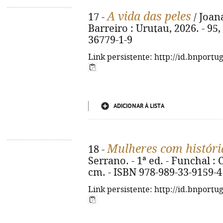
A vida das peles
17 -
/ Joana
Barreiro : Urutau, 2026. - 95, 
36779-1-9
Link persistente: http://id.bnportu
ADICIONAR À LISTA
Mulheres com históri
18 -
Serrano. - 1ª ed. - Funchal : C'
cm. - ISBN 978-989-33-9159-4
Link persistente: http://id.bnportu