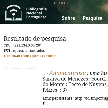
PT
EN
FR
Sobre
Pesquisa
Sobre a Bibliografia Nacional
Simples
Conhecimento, Informação...
Conhecimento, Informação...
Combinada
A
Resultado de pesquisa
Ciências sociais...
Ciências sociais...
CDU: =821.134.3-34"20"
Arte, desporto...
Arte, desporto...
8773
registos encontrados
ADICIONAR TODOS
|
RETIRAR TODOS
Anamentirosa
1 -
: uma his
Saraiva de Menezes ; coord. 
do Monte : Tecto de Nuvens, 2
felizes! ; 3)
Link persistente: http://id.bnportu