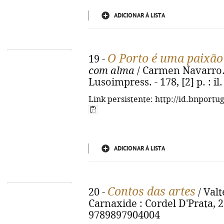
ADICIONAR À LISTA
O Porto é uma paixão
19 -
com alma
/ Carmen Navarro. - 
Lusoimpress. - 178, [2] p. : il
Link persistente: http://id.bnportu
ADICIONAR À LISTA
Contos das artes
20 -
/ Valt
Carnaxide : Cordel D'Prata, 20
9789897904004