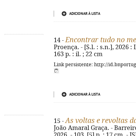
ADICIONAR À LISTA
Encontrar tudo no me
14 -
Proença. - [S.l. : s.n.], 2026 
163 p. : il. ; 22 cm
Link persistente: http://id.bnportu
ADICIONAR À LISTA
As voltas e revoltas d
15 -
João Amaral Graça. - Barreiro
2026. - 103, [5] p. ; 17 cm. -