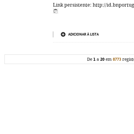
Link persistente: http://id.bnportu
ADICIONAR À LISTA
De
1
a
20
em
8773
regist