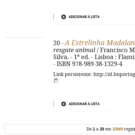
ADICIONAR À LISTA
A Estrelinha Madalan
20 -
resgate animal
/ Francisco M.
Silva. - 1ª ed. - Lisboa : Flami
- ISBN 978-989-38-1329-4
Link persistente: http://id.bnportu
ADICIONAR À LISTA
De
1
a
20
em
10569
regis