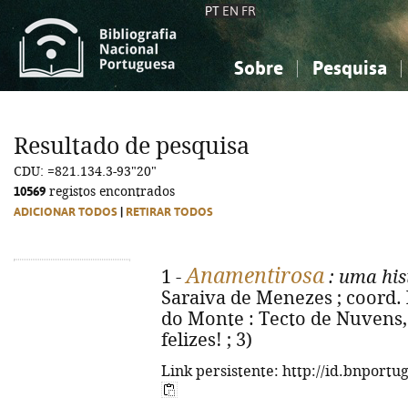
PT
EN
FR
Sobre
Pesquisa
Sobre a Bibliografia Nacional
Simples
Conhecimento, Informação...
Conhecimento, Informação...
Combinada
A
Resultado de pesquisa
Ciências sociais...
Ciências sociais...
CDU: =821.134.3-93"20"
Arte, desporto...
Arte, desporto...
10569
registos encontrados
ADICIONAR TODOS
|
RETIRAR TODOS
Anamentirosa
1 -
: uma his
Saraiva de Menezes ; coord. 
do Monte : Tecto de Nuvens, 2
felizes! ; 3)
Link persistente: http://id.bnportu