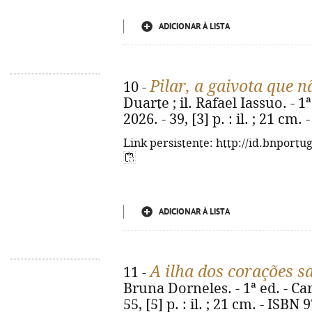
ADICIONAR À LISTA
Pilar, a gaivota que n
10 -
Duarte ; il. Rafael Iassuo. - 
2026. - 39, [3] p. : il. ; 21 c
Link persistente: http://id.bnportu
ADICIONAR À LISTA
A ilha dos corações sa
11 -
Bruna Dorneles. - 1ª ed. - Ca
55, [5] p. : il. ; 21 cm. - ISB