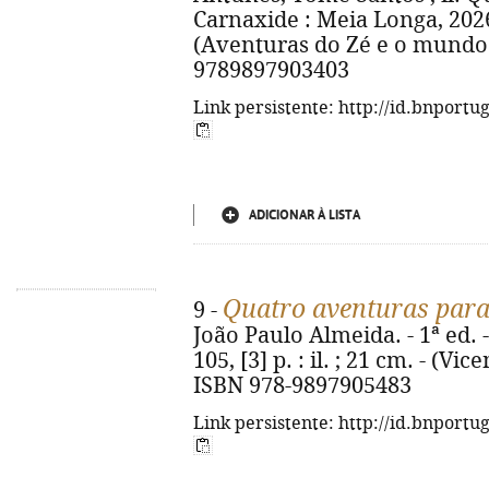
Carnaxide : Meia Longa, 2026. -
(Aventuras do Zé e o mundo d
9789897903403
Link persistente: http://id.bnportu
ADICIONAR À LISTA
Quatro aventuras para
9 -
João Paulo Almeida. - 1ª ed. 
105, [3] p. : il. ; 21 cm. - (V
ISBN 978-9897905483
Link persistente: http://id.bnportu