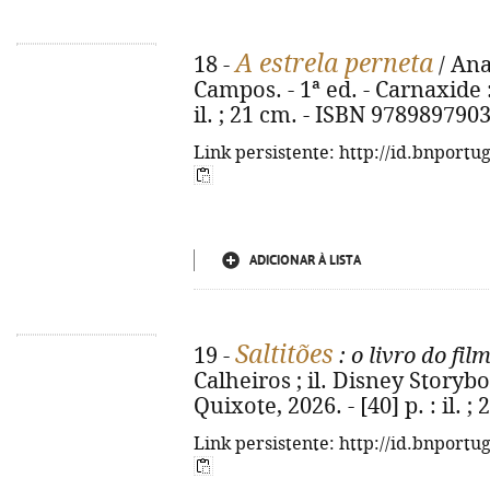
A estrela perneta
18 -
/ Ana
Campos. - 1ª ed. - Carnaxide :
il. ; 21 cm. - ISBN 978989790
Link persistente: http://id.bnportu
ADICIONAR À LISTA
Saltitões
19 -
: o livro do fil
Calheiros ; il. Disney Storyb
Quixote, 2026. - [40] p. : il. 
Link persistente: http://id.bnportu