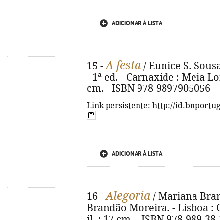
ADICIONAR À LISTA
A festa
15 -
/ Eunice S. Sousa
- 1ª ed. - Carnaxide : Meia Long
cm. - ISBN 978-9897905056
Link persistente: http://id.bnportu
ADICIONAR À LISTA
Alegoria
16 -
/ Mariana Bran
Brandão Moreira. - Lisboa : Ch
il. ; 17 cm. - ISBN 978-989-38