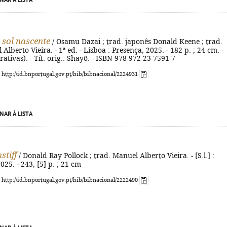
NAR À LISTA
 sol nascente
/ Osamu Dazai ; trad. japonês Donald Keene ; trad.
Alberto Vieira. - 1ª ed. - Lisboa : Presença, 2025. - 182 p. ; 24 cm. -
ativas). - Tít. orig.: Shayõ. - ISBN 978-972-23-7591-7
: http://id.bnportugal.gov.pt/bib/bibnacional/2224931
NAR À LISTA
tiff
/ Donald Ray Pollock ; trad. Manuel Alberto Vieira. - [S.l.] :
025. - 243, [5] p. ; 21 cm
: http://id.bnportugal.gov.pt/bib/bibnacional/2222490