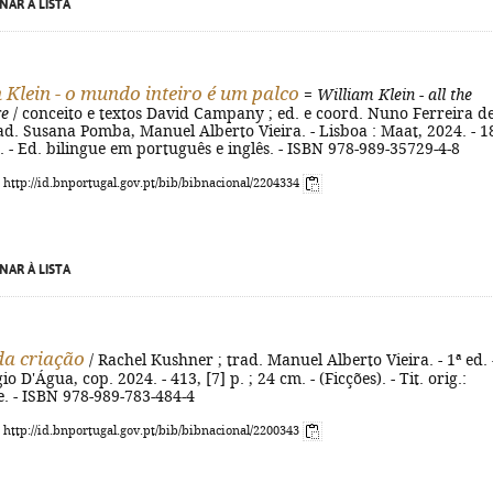
NAR À LISTA
 Klein - o mundo inteiro é um palco
=
William Klein - all the
ge
/ conceito e textos David Campany ; ed. e coord. Nuno Ferreira d
ad. Susana Pomba, Manuel Alberto Vieira. - Lisboa : Maat, 2024. - 1
cm. - Ed. bilingue em português e inglês. - ISBN 978-989-35729-4-8
: http://id.bnportugal.gov.pt/bib/bibnacional/2204334
NAR À LISTA
da criação
/ Rachel Kushner ; trad. Manuel Alberto Vieira. - 1ª ed. 
io D'Água, cop. 2024. - 413, [7] p. ; 24 cm. - (Ficções). - Tit. orig.:
. - ISBN 978-989-783-484-4
: http://id.bnportugal.gov.pt/bib/bibnacional/2200343