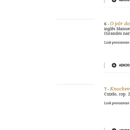
ADICIO
O pôr do
6 -
inglês Manuel 
(Grandes narr
Link persistente
ADICIO
Knockems
7 -
Cutelo, cop. 2
Link persistente