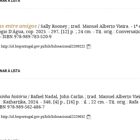
NAR À LISTA
s entre amigos
/ Sally Rooney ; trad. Manuel Alberto Vieira. - 1ª 
ógio D'Água, cop. 2025. - 297, [12] p. ; 24 cm. - Tít. orig.: Conversati
 - ISBN 978-989-783-520-9
: http://id.bnportugal.gov.pt/bib/bibnacional/2209222
NAR À LISTA
minha história
/ Rafael Nadal, John Carlin ; trad. Manuel Alberto Viei
.] : Kathartika, 2024. - 348, [4] p., [16] p. : il. ; 22 cm. - Tít. orig.: Rafa 
SBN 978-989-562-486-7
: http://id.bnportugal.gov.pt/bib/bibnacional/2229632