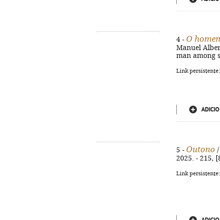
O homem 
4 -
Manuel Alberto
man among se
Link persistente
ADICIO
Outono
5 -
/
2025. - 215, [
Link persistente