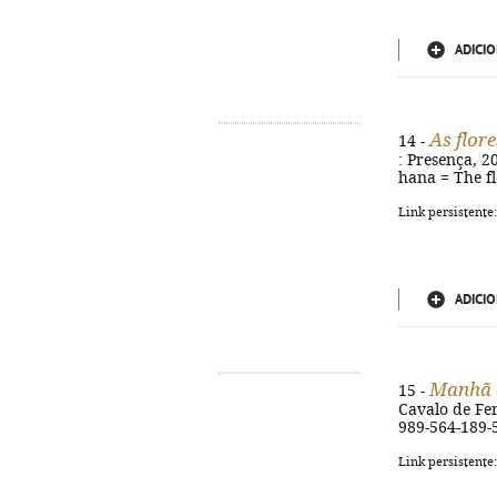
ADICIO
As flore
14 -
: Presença, 20
hana = The fl
Link persistente
ADICIO
Manhã e
15 -
Cavalo de Ferr
989-564-189-
Link persistente