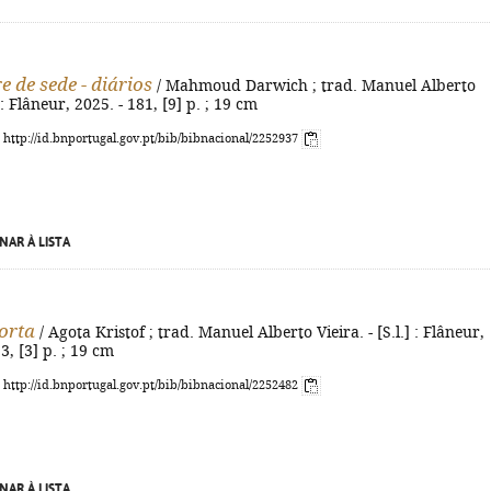
e de sede - diários
/ Mahmoud Darwich ; trad. Manuel Alberto
] : Flâneur, 2025. - 181, [9] p. ; 19 cm
: http://id.bnportugal.gov.pt/bib/bibnacional/2252937
NAR À LISTA
orta
/ Agota Kristof ; trad. Manuel Alberto Vieira. - [S.l.] : Flâneur,
3, [3] p. ; 19 cm
: http://id.bnportugal.gov.pt/bib/bibnacional/2252482
NAR À LISTA