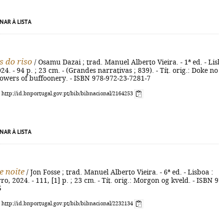
NAR À LISTA
s do riso
/ Osamu Dazai ; trad. Manuel Alberto Vieira. - 1ª ed. - Li
24. - 94 p. ; 23 cm. - (Grandes narrativas ; 839). - Tít. orig.: Doke no
owers of buffoonery. - ISBN 978-972-23-7281-7
: http://id.bnportugal.gov.pt/bib/bibnacional/2164253
NAR À LISTA
 noite
/ Jon Fosse ; trad. Manuel Alberto Vieira. - 6ª ed. - Lisboa :
o, 2024. - 111, [1] p. ; 23 cm. - Tít. orig.: Morgon og kveld. - ISBN 
5
: http://id.bnportugal.gov.pt/bib/bibnacional/2232134