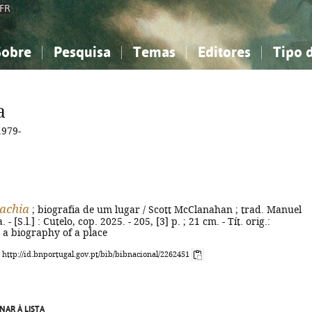
FR
Sobre
Pesquisa
Temas
Editores
Tipo 
obre a Bibliografia Nacional
imples
onhecimento, Informação...
onhecimento, Informação...
Combinada
A minha lista
Como utilizar
Filosofia, psicologia...
Filosofia, psicologia...
Perguntas frequente
a
iências sociais...
iências sociais...
Ciências exatas e naturais...
Ciências exatas e naturais...
979-
rte, desporto...
rte, desporto...
Literatura, linguística...
Literatura, linguística...
achia
; biografia de um lugar / Scott McClanahan ; trad. Manuel
 - [S.l.] : Cutelo, cop. 2025. - 205, [3] p. ; 21 cm. - Tít. orig.:
 a biography of a place
: http://id.bnportugal.gov.pt/bib/bibnacional/2262451
NAR À LISTA