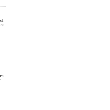
ed.
ons
ra.
: