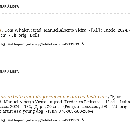
NAR À LISTA
s
/ Tom Whalen ; trad. Manuel Alberto Vieira. - [S.l.] : Cutelo, 2024. 
 cm. - Tít. orig.: Dolls
: http://id.bnportugal.gov.pt/bib/bibnacional/2199713
NAR À LISTA
 do artista quando jovem cão e outras histórias
/ Dylan
. Manuel Alberto Vieira ; introd. Frederico Pedreira. - 1ª ed. - Lisbo
cos, 2024. - 192, [2] p. ; 20 cm. - (Penguin clássicos ; 39). - Tít. orig.:
he artist as a young dog. - ISBN 978-989-583-206-4
: http://id.bnportugal.gov.pt/bib/bibnacional/2199365