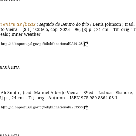
entre as focas
;
seguido de Dentro do frio
/ Denis Johnson ; trad.
 Vieira. - [S.l.] : Cutelo, cop. 2025. - 96, [8] p. ; 21 cm. - Tít. orig.: 
als ; Inner weather
: http://id.bnportugal.gov.pt/bib/bibnacional/2249123
NAR À LISTA
 Ali Smith ; trad. Manuel Alberto Vieira. - 3ª ed. - Lisboa : Elsinore,
8] p. ; 24 cm. - Tít. orig.: Autumn. - ISBN 978-989-8864-03-1
: http://id.bnportugal.gov.pt/bib/bibnacional/2233556