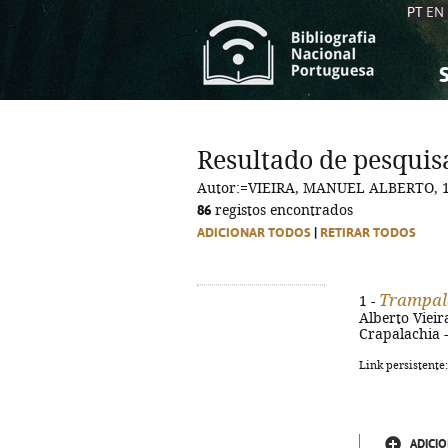
PT
EN
S
S
C
C
Resultado de pesquis
C
C
Autor:=VIEIRA, MANUEL ALBERTO, 1
A
A
86
registos encontrados
ADICIONAR TODOS
|
RETIRAR TODOS
Trampal
1 -
Alberto Vieira.
Crapalachia -
Link persistente
ADICIO