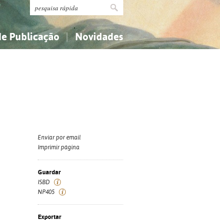
de Publicação
Novidades
s
Religião...
Religião...
Ciências aplicadas...
Ciências aplicadas...
História, geografia, biografias...
História, geografia, biografias...
Enviar por email
Imprimir página
Guardar
ISBD
NP405
Exportar