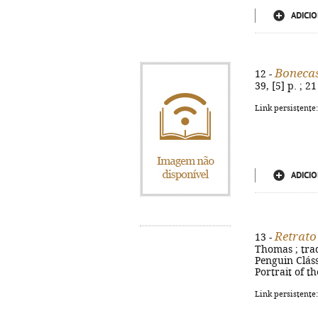
ADICIO
Boneca
12 -
39, [5] p. ; 21
Link persistente
ADICIO
Retrato
13 -
Thomas ; trad
Penguin Clássi
Portrait of t
Link persistente