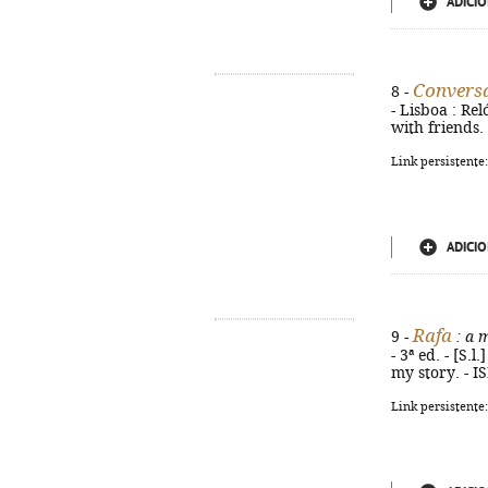
ADICIO
Conversa
8 -
- Lisboa : Rel
with friends.
Link persistente
ADICIO
Rafa
9 -
: a 
- 3ª ed. - [S.l
my story. - I
Link persistente