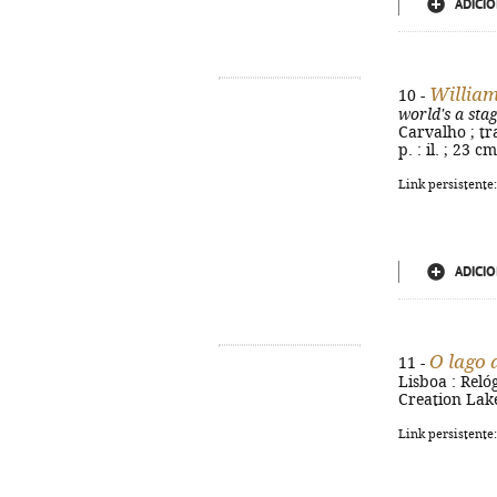
ADICIO
William
10 -
world's a sta
Carvalho ; tr
p. : il. ; 23 
Link persistente
ADICIO
O lago 
11 -
Lisboa : Relóg
Creation Lake
Link persistente