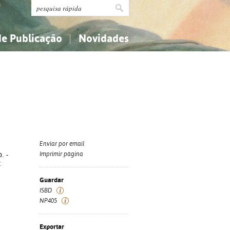
de Publicação
Novidades
s
Religião...
Religião...
Ciências aplicadas...
Ciências aplicadas...
História, geografia, biografias...
História, geografia, biografias...
Enviar por email
. -
Imprimir página
:
Guardar
ISBD
NP405
Exportar