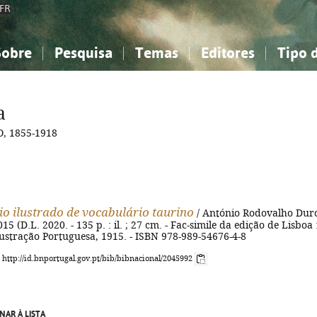
FR
Sobre
Pesquisa
Temas
Editores
Tipo 
obre a Bibliografia Nacional
imples
onhecimento, Informação...
onhecimento, Informação...
Combinada
A minha lista
Como utilizar
Filosofia, psicologia...
Filosofia, psicologia...
Perguntas frequente
a
iências sociais...
iências sociais...
Ciências exatas e naturais...
Ciências exatas e naturais...
, 1855-1918
rte, desporto...
rte, desporto...
Literatura, linguística...
Literatura, linguística...
io ilustrado de vocabulário taurino
/ António Rodovalho Duro
2015 (D.L. 2020. - 135 p. : il. ; 27 cm. - Fac-simile da edição de Lisboa 
lustração Portuguesa, 1915. - ISBN 978-989-54676-4-8
: http://id.bnportugal.gov.pt/bib/bibnacional/2045992
NAR À LISTA