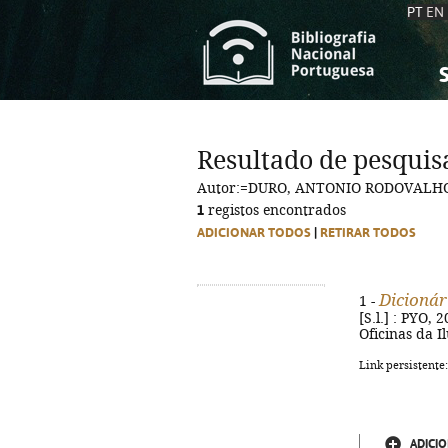
PT
EN
S
S
C
C
Resultado de pesquis
C
C
Autor:=DURO, ANTONIO RODOVALHO
A
A
1
registos encontrados
ADICIONAR TODOS
|
RETIRAR TODOS
Dicionár
1 -
[S.l.] : PYO, 
Oficinas da I
Link persistente
ADICIO