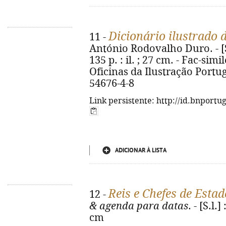
Dicionário ilustrado 
11 -
António Rodovalho Duro. - [S.
135 p. : il. ; 27 cm. - Fac-sim
Oficinas da Ilustração Portug
54676-4-8
Link persistente: http://id.bnportu
ADICIONAR À LISTA
Reis e Chefes de Esta
12 -
& agenda para datas
. - [S.l.
cm