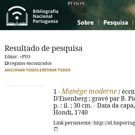
PT
EN
FR
Sobre
Pesquisa
Sobre a Bibliografia Nacional
Simples
Conhecimento, Informação...
Conhecimento, Informação...
Combinada
A
Resultado de pesquisa
Ciências sociais...
Ciências sociais...
Editor: =PYO
Arte, desporto...
Arte, desporto...
13
registos encontrados
ADICIONAR TODOS
|
RETIRAR TODOS
Manège moderne
1 -
/ écri
D'Eisenberg ; gravé par B. Pica
p. : il. ; 30 cm. - Data da cap
Hondt, 1740
Link persistente: http://id.bnportu