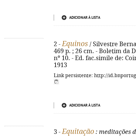
ADICIONAR À LISTA
Equinos
2 -
/ Silvestre Bernar
469 p. ; 26 cm. - Boletim da 
nº 10. - Ed. fac.simile de: C
1913
Link persistente: http://id.bnportu
ADICIONAR À LISTA
Equitação
3 -
: meditações d