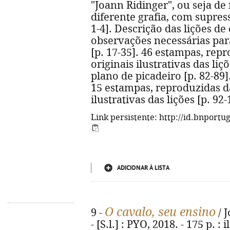
"Joann Ridinger", ou seja d
diferente grafia, com supressã
1-4]. Descrição das lições de
observações necessárias par
[p. 17-35]. 46 estampas, rep
originais ilustrativas das liç
plano de picadeiro [p. 82-89]
15 estampas, reproduzidas d
ilustrativas das lições [p. 92-
Link persistente: http://id.bnportu
ADICIONAR À LISTA
O cavalo, seu ensino
9 -
/ J
- [S.l.] : PYO, 2018. - 175 p. : 